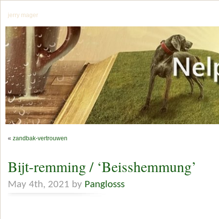
jerry mager
«
zandbak-vertrouwen
Bijt-remming / ‘Beisshemmung’
May 4th, 2021 by
Panglosss