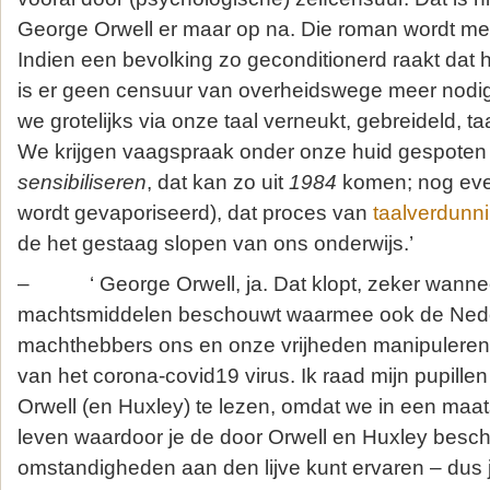
George Orwell er maar op na. Die roman wordt met
Indien een bevolking zo geconditionerd raakt dat h
is er geen censuur van overheidswege meer nodi
we grotelijks via onze taal verneukt, gebreideld, 
We krijgen vaagspraak onder onze huid gespoten
sensibiliseren
, dat kan zo uit
1984
komen; nog eve
wordt gevaporiseerd), dat proces van
taalverdunn
de het gestaag slopen van ons onderwijs.’
– ‘ George Orwell, ja. Dat klopt, zeker wannee
machtsmiddelen beschouwt waarmee ook de Ned
machthebbers ons en onze vrijheden manipuleren,
van het corona-covid19 virus. Ik raad mijn pupille
Orwell (en Huxley) te lezen, omdat we in een maat
leven waardoor je de door Orwell en Huxley besc
omstandigheden aan den lijve kunt ervaren – dus j