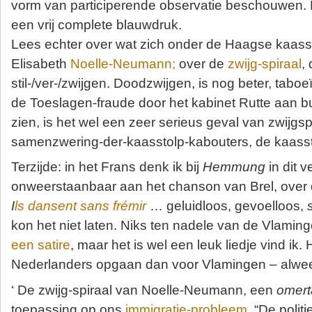
vorm van participerende observatie beschouwen. 
een vrij complete blauwdruk.
Lees echter over wat zich onder de Haagse kaasst
Elisabeth
Noelle-Neumann;
over de
zwijg-spiraal
,
stil-/ver-/zwijgen. Doodzwijgen, is nog beter, taboeï
de Toeslagen-fraude door het kabinet Rutte aan b
zien, is het wel een zeer serieus geval van zwijgsp
samenzwering-der-kaasstolp-kabouters, de kaass
Terzijde: in het Frans denk ik bij
Hemmung
in dit 
onweerstaanbaar aan het chanson van Brel, over
I
ls dansent sans frémir
… geluidloos, gevoelloos,
kon het niet laten. Niks ten nadele van de Vlaming
een satire
, maar het is wel een leuk liedje vind ik.
Nederlanders opgaan dan voor Vlamingen – alweer:
‘ De zwijg-spiraal van Noelle-Neumann, een
omert
toepassing op ons
immigratie-probleem
. “De politi