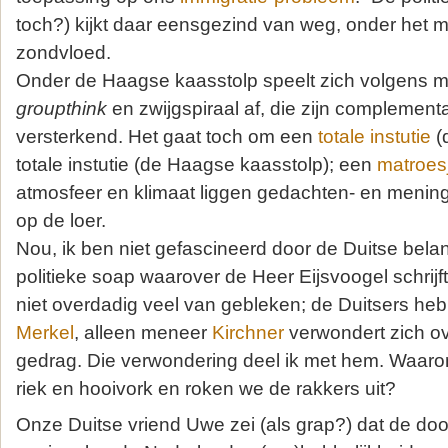
toch?) kijkt daar eensgezind van weg, onder het m
zondvloed.
Onder de Haagse kaasstolp speelt zich volgens 
groupthink
en zwijgspiraal af, die zijn complement
versterkend. Het gaat toch om een
totale instutie
(
totale instutie (de Haagse kaasstolp); een
matroes
atmosfeer en klimaat liggen gedachten- en mening
op de loer.
Nou, ik ben niet gefascineerd door de Duitse belan
politieke soap waarover de Heer Eijsvoogel schrijf
niet overdadig veel van gebleken; de Duitsers h
Merkel
, alleen meneer
Kirchner
verwondert zich o
gedrag. Die verwondering deel ik met hem. Waarom
riek en hooivork en roken we de rakkers uit?
Onze Duitse vriend Uwe zei (als grap?) dat de doo