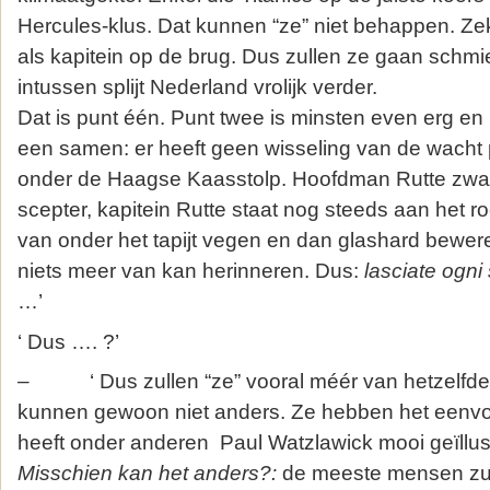
Hercules-klus. Dat kunnen “ze” niet behappen. Ze
als kapitein op de brug. Dus zullen ze gaan schm
intussen splijt Nederland vrolijk verder.
Dat is punt één. Punt twee is minsten even erg e
een samen: er heeft geen wisseling van de wacht
onder de Haagse Kaasstolp. Hoofdman Rutte zwaa
scepter, kapitein Rutte staat nog steeds aan het roe
van onder het tapijt vegen en dan glashard bewere
niets meer van kan herinneren. Dus:
lasciate ogni
…’
‘ Dus …. ?’
– ‘ Dus zullen “ze” vooral méér van hetzelfde
kunnen gewoon niet anders. Ze hebben het eenvoud
heeft onder anderen Paul Watzlawick mooi geïllust
Misschien kan het anders?:
de meeste mensen zul