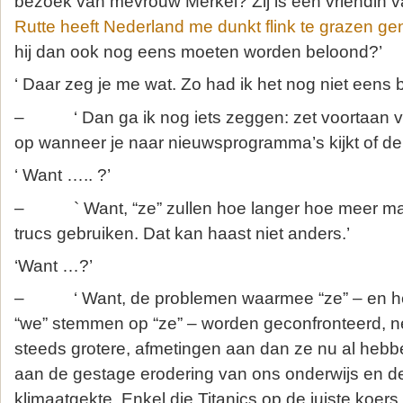
bezoek van mevrouw Merkel? Zij is een vriendin v
Rutte heeft Nederland me dunkt flink te grazen g
hij dan ook nog eens moeten worden beloond?’
‘ Daar zeg je me wat. Zo had ik het nog niet eens 
– ‘ Dan ga ik nog iets zeggen: zet voortaan va
op wanneer je naar nieuwsprogramma’s kijkt of de 
‘ Want ….. ?’
– ` Want, “ze” zullen hoe langer hoe meer ma
trucs gebruiken. Dat kan haast niet anders.’
‘Want …?’
– ‘ Want, de problemen waarmee “ze” – en hel
“we” stemmen op “ze” – worden geconfronteerd, n
steeds grotere, afmetingen aan dan ze nu al hebb
aan de gestage erodering van ons onderwijs en de
klimaatgekte. Enkel die Titanics op de juiste koers 