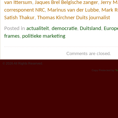
van Ittersum
,
Jaques Brel Belgische zanger
,
Jerry M
corresponent NRC
,
Marinus van der Lubbe
,
Mark R
Satish Thakur
,
Thomas Kirchner Duits journalist
Posted in
actualiteit
,
democratie
,
Duitsland
,
Europ
frames
,
politieke marketing
Comments are closed.
© 2026 All Rights Reserved.
Copy Protected by
Te