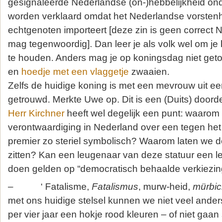
gesignaleerde Nederlandse (on-)hebbelijkheid o
worden verklaard omdat het Nederlandse vorstenh
echtgenoten importeert [deze zin is geen correct 
mag tegenwoordig]. Dan leer je als volk wel om je
te houden. Anders mag je op koningsdag niet get
en
hoedje met een vlaggetje
zwaaien.
Zelfs de huidige koning is met een mevrouw uit ee
getrouwd. Merkte Uwe op. Dit is een (Duits) doord
Herr Kirchner
heeft wel degelijk een punt: waarom b
verontwaardiging in Nederland over een tegen het
premier zo steriel symbolisch? Waarom laten we de 
zitten? Kan een leugenaar van deze statuur een l
doen gelden op “democratisch behaalde verkiezin
– ‘ Fatalisme,
Fatalismus
, murw-heid,
mürbic
met ons huidige stelsel kunnen we niet veel ande
per vier jaar een hokje rood kleuren – of niet gaa