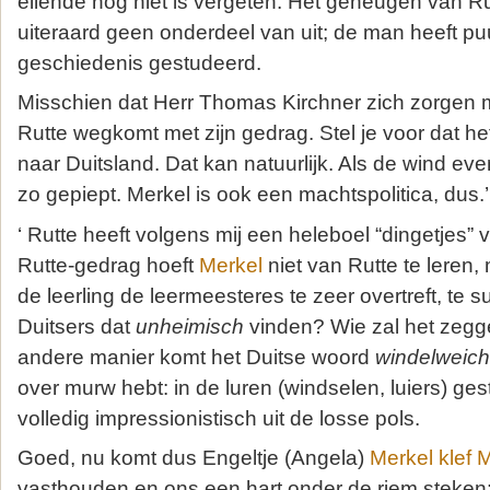
ellende nog niet is vergeten. Het geheugen van R
uiteraard geen onderdeel van uit; de man heeft p
geschiedenis gestudeerd.
Misschien dat Herr Thomas Kirchner zich zorgen
Rutte wegkomt met zijn gedrag. Stel je voor dat he
naar Duitsland. Dat kan natuurlijk. Als de wind eve
zo gepiept. Merkel is ook een machtspolitica, dus.’
‘ Rutte heeft volgens mij een heleboel “dingetjes” 
Rutte-gedrag hoeft
Merkel
niet van Rutte te leren,
de leerling de leermeesteres te zeer overtreft, te s
Duitsers dat
unheimisch
vinden? Wie zal het zegg
andere manier komt het Duitse woord
windelweich
over murw hebt: in de luren (windselen, luiers) ges
volledig impressionistisch uit de losse pols.
Goed, nu komt dus Engeltje (Angela)
Merkel klef 
vasthouden en ons een hart onder de riem steken: w