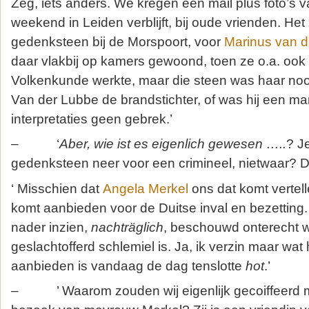
Zeg, iets anders. We kregen een mail plus foto’s v
weekend in Leiden verblijft, bij oude vrienden. Het 
gedenksteen bij de Morspoort, voor
Marinus van 
daar vlakbij op kamers gewoond, toen ze o.a. ook
Volkenkunde werkte, maar die steen was haar noo
Van der Lubbe de brandstichter, of was hij een m
interpretaties geen gebrek.’
– ‘
Aber, wie ist es eigenlich gewesen …..
? J
gedenksteen neer voor een crimineel, nietwaar? D
‘ Misschien dat
Angela Merkel
ons dat komt vertel
komt aanbieden voor de Duitse inval en bezetting. 
nader inzien,
nachträglich
, beschouwd onterecht 
geslachtofferd schlemiel is. Ja, ik verzin maar wa
aanbieden is vandaag de dag tenslotte
hot
.’
– ’ Waarom zouden wij eigenlijk gecoiffeerd m