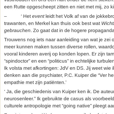
een Rutte opgescheept zitten en niet met mij, zo kirt
– ‘ Het
event
leidt het Volk af van de jokkebro
trawanten, en Merkel kan thuis ook best wat
Wicht
gebrauchen
. Zo gaat dat in de hogere propaganda 
Trouwens nog iets naar aanleiding van wat je zei
meer kunnen maken tussen diverse rollen, waardo
vooral kinderen averij op konden lopen. Er zijn tam
“spindoctor” en een “politicus” in echtelijke turbule
Ik volsta met afkortingen: JdV en DS. Jij weet wie 
denken aan die psychiater, P.C. Kuiper die “Ver he
empathie met zijn patiënten.’
‘ Ja, die geschiedenis van Kuiper ken ik. De aute
neurosenleer.” Ik gebruikte de casus als voorbeel
culturele antropologie met “going native” pleegt aa