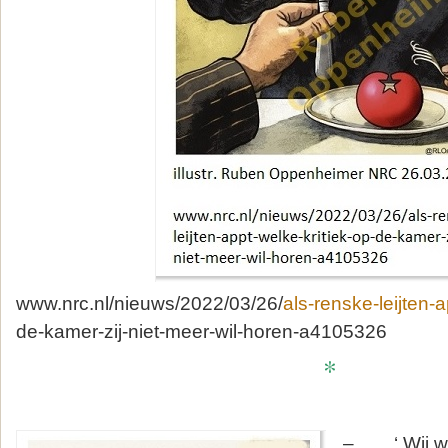
www.nrc.nl/nieuws/2022/03/26/
als-renske-leijten-a
de-kamer-zij-niet-meer-wil-horen-a4105326
*
– ‘ Wij will