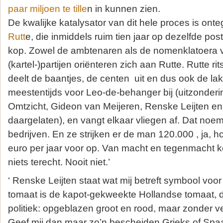
paar miljoen te tille
n in kunnen zien.
De kwalijke katalysator van dit hele proces is ont
Rutt
e, die inmiddels ruim tien jaar op dezelfde post z
kop. Zowel de ambtenaren als de nomenklatoera v
(kartel-)partijen oriënteren zich aan Rutte. Rutte rit
deelt de baantjes, de centen uit en dus ook de la
meestentijds voor Leo-de-behanger bij (uitzonderi
Omtzicht, Gideon van Meijeren, Renske Leijten e
daargelaten), en vangt elkaar vliegen af. Dat noem
bedrijven. En ze strijken er de man 120.000 , ja, 
euro per jaar voor op. Van macht en tegenmacht k
niets terecht. Nooit niet.’
‘ Renske Leijten staat wat mij betreft symbool voo
tomaat is de kapot-gekweekte Hollandse tomaat,
politiek: opgeblazen groot en rood, maar zonder v
Geef mij dan maar zo’n bescheiden Grieks of Spa