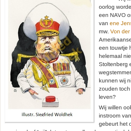
oorlog word
een NAVO on
van
ene Jen
mw.
Von der
Amerikaanse
een touwtje h
helemaal ni
Stoltenberg
wegstemmen,
kunnen wij n
zouden toch
leven?
Wij willen o
instroom van
gebeurt het 