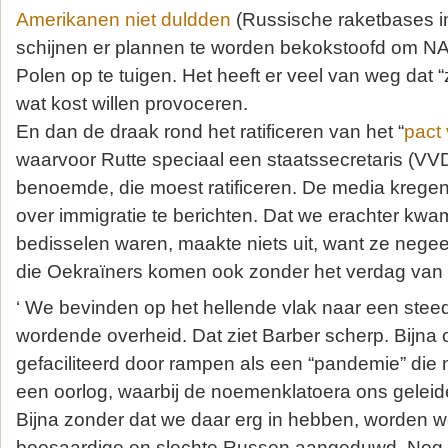
Amerikanen niet duldden
(Russische raketbases i
schijnen er plannen te worden bekokstoofd om N
Polen op te tuigen. Het heeft er veel van weg dat
wat kost willen provoceren.
En dan de draak rond het ratificeren van het “
pact
waarvoor Rutte speciaal een staatssecretaris (VVD
benoemde, die moest ratificeren. De media kregen 
over immigratie te berichten. Dat we erachter kw
bedisselen waren, maakte niets uit, want ze negee
die Oekraïners komen ook zonder het verdag van 
‘ We bevinden op het hellende vlak naar een steed
wordende overheid. Dat ziet Barber scherp. Bijna
gefaciliteerd door rampen als een “pandemie” die 
een oorlog, waarbij de noemenklatoera ons geleide
Bijna zonder dat we daar erg in hebben, worden 
boosaardige en slechte Russen aangeduwd. Nog