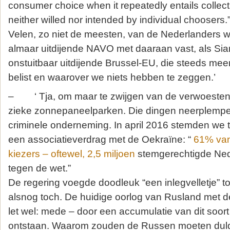
consumer choice when it repeatedly entails collec
neither willed nor intended by individual choosers.”
Velen, zo niet de meesten, van de Nederlanders w
almaar uitdijende NAVO met daaraan vast, als Si
onstuitbaar uitdijende Brussel-EU, die steeds mee
belist en waarover we niets hebben te zeggen.’
– ‘ Tja, om maar te zwijgen van de verwoeste
zieke zonnepaneelparken. Die dingen neerplempen
criminele onderneming. In april 2016 stemden we
een associatieverdrag met de Oekraïne: “
61% va
kiezers – oftewel, 2,5 miljoen
stemgerechtigde Ned
tegen de wet.”
De regering voegde doodleuk “een inlegvelletje” to
alsnog toch. De huidige oorlog van Rusland met 
let wel: mede – door een accumulatie van dit soo
ontstaan. Waarom zouden de Russen moeten dul