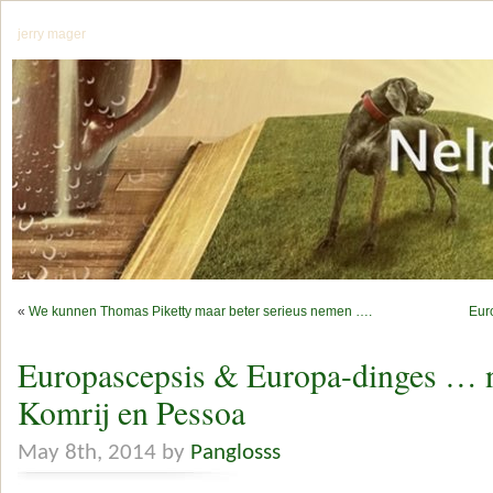
jerry mager
«
We kunnen Thomas Piketty maar beter serieus nemen ….
Euro
Europascepsis & Europa-dinges … n
Komrij en Pessoa
May 8th, 2014 by
Panglosss