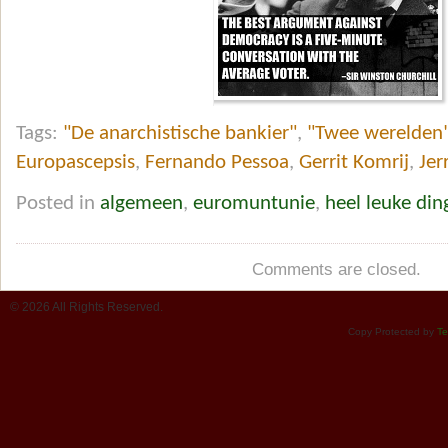
Tags:
"De anarchistische bankier"
,
"Twee werelden
Europascepsis
,
Fernando Pessoa
,
Gerrit Komrij
,
Jer
Posted in
algemeen
,
euromuntunie
,
heel leuke din
Comments are closed.
© 2026 All Rights Reserved.
Copy Protected by
Te