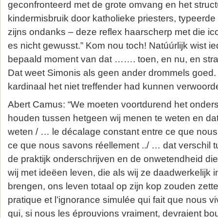
geconfronteerd met de grote omvang en het struct
kindermisbruik door katholieke priesters, typeerde
zijns ondanks – deze reflex haarscherp met die ic
es nicht gewusst.” Kom nou toch! Natúúrlijk wist i
bepaald moment van dat ……. toen, en nu, en str
Dat weet Simonis als geen ander drommels goed.
kardinaal het niet treffender had kunnen verwoord
Abert Camus: “We moeten voortdurend het onder
houden tussen hetgeen wij menen te weten en datg
weten / … le décalage constant entre ce que nous
ce que nous savons réellement ../ … dat verschil t
de praktijk onderschrijven en de onwetendheid die
wij met ideëen leven, die als wij ze daadwerkelijk i
brengen, ons leven totaal op zijn kop zouden zet
pratique et l’ignorance simulée qui fait que nous 
qui, si nous les éprouvions vraiment, devraient bo