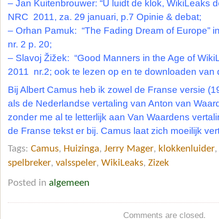
– Jan Kuitenbrouwer: “U luidt de klok, WikiLeaks d
NRC 2011, za. 29 januari, p.7 Opinie & debat;
– Orhan Pamuk: “The Fading Dream of Europe” i
nr. 2 p. 20;
– Slavoj Žižek: “Good Manners in the Age of Wiki
2011 nr.2; ook te lezen op en te downloaden van
Bij Albert Camus heb ik zowel de Franse versie (1
als de Nederlandse vertaling van Anton van Waard
zonder me al te letterlijk aan Van Waardens verta
de Franse tekst er bij. Camus laat zich moeilijk ver
Tags:
Camus
,
Huizinga
,
Jerry Mager
,
klokkenluider
spelbreker
,
valsspeler
,
WikiLeaks
,
Zizek
Posted in
algemeen
Comments are closed.