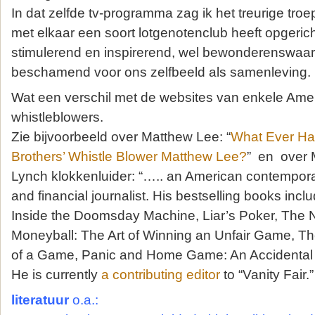
In dat zelfde tv-programma zag ik het treurige troe
met elkaar een soort lotgenotenclub heeft opgerich
stimulerend en inspirerend, wel bewonderenswaard
beschamend voor ons zelfbeeld als samenleving.
Wat een verschil met de websites van enkele Ame
whistleblowers.
Zie bijvoorbeeld over Matthew Lee: “
What Ever H
Brothers’ Whistle Blower Matthew Lee?
” en over M
Lynch klokkenluider: “….. an American contemporar
and financial journalist. His bestselling books incl
Inside the Doomsday Machine, Liar’s Poker, The
Moneyball: The Art of Winning an Unfair Game, The
of a Game, Panic and Home Game: An Accidental 
He is currently
a contributing editor
to “Vanity Fair.”
literatuur
o.a.: