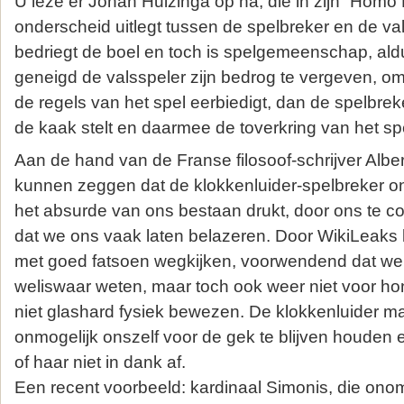
U leze er Johan Huizinga op na, die in zijn “Homo
onderscheid uitlegt tussen de spelbreker en de va
bedriegt de boel en toch is spelgemeenschap, ald
geneigd de valsspeler zijn bedrog te vergeven, omd
de regels van het spel eerbiedigt, dan de spelbrek
de kaak stelt en daarmee de toverkring van het sp
Aan de hand van de Franse filosoof-schrijver Albe
kunnen zeggen dat de klokkenluider-spelbreker 
het absurde van ons bestaan drukt, door ons te con
dat we ons vaak laten belazeren. Door WikiLeaks k
met goed fatsoen wegkijken, voorwendend dat we 
weliswaar weten, maar toch ook weer niet voor ho
niet glashard fysiek bewezen. De klokkenluider m
onmogelijk onszelf voor de gek te blijven houde
of haar niet in dank af.
Een recent voorbeeld: kardinaal Simonis, die onom