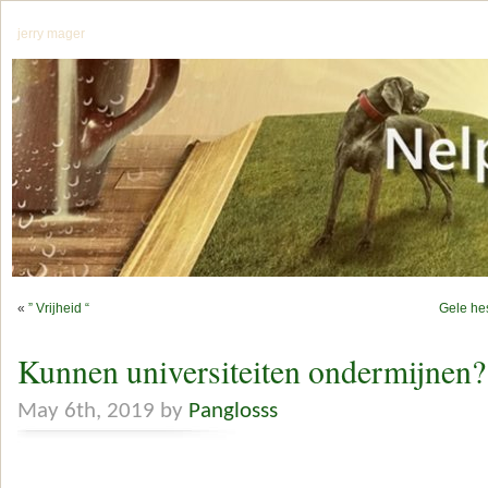
jerry mager
«
” Vrijheid “
Gele he
Kunnen universiteiten ondermijnen?
May 6th, 2019 by
Panglosss