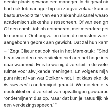
eerste plaats gewoon een manager. In dit geval ni
had ook tobmanager bij een zorgverzekaar kunne
bestuursvoorzitter van een ziekenhuiskartel waar
academisch ziekenhuis ressorteert. Of van een gr
Of een combi-tobjob entameren, met meerdere pe
te noemen. Omhoogvallen doen de meesten vanzelf
aangeboren gebrek aan gewicht. Dat zal hun karma
– ‘ Zegt Cliteur dat ook niet in het Mare-stuk: “Sin
beantwoorden universiteiten niet aan het hoge ide
naar waarheid. Er is te weinig diversiteit in de we
ruimte voor afwijkende meningen. En volgens mij w
punt niet af van wat Stolker vindt. Het klassieke i
its own end
is ondermijnd geraakt. We moeten er 
neutraliteit en diversiteit van opvattingen gewaarbo
“ondermijnen” dus op. Maar dat kun je natuurlijk ni
een verkiezingsspeech.’ “