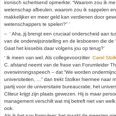
ironisch schertsend opmerkte: “Waarom zou ik me 
wetenschap afbeulen, waarom zou ik sappelen en p
makkelijker en meer geld kan verdienen door gew
wetenschappers te spelen?” ’
– ‘ Aha, jij brengt een cruciaal onderscheid aan
van de onderwijsinstelling en de lesboeren die de
Gaat het kissebis daar volgens jou op terug?’
‘ Ik meen van wel. Als collegevoorzitter
Carel Stol
C. afstand neemt van de frase van Forumleider Thi
overwinningsspeech – dat “We worden ondermijn
universiteiten, …” dan trekt Stolker hiermee naar m
partij voor de universitaire bureaucratie, het univ
Cliteur krijgt zijn plaats gewezen. Hij is maar perso
management verschilt wat mij betreft niet van w
ook.
Als ik het ruw formuleer: het maakt de meesten niet