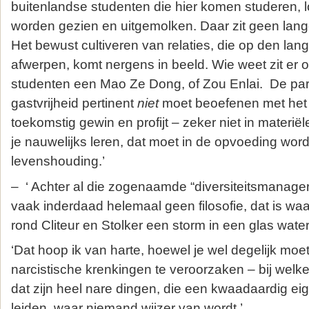
buitenlandse studenten die hier komen studeren, l
worden gezien en uitgemolken. Daar zit geen lange-
Het bewust cultiveren van relaties, die op den lan
afwerpen, komt nergens in beeld. Wie weet zit er 
studenten een Mao Ze Dong, of Zou Enlai. De parad
gastvrijheid pertinent
niet
moet beoefenen met het
toekomstig gewin en profijt – zeker niet in materië
je nauwelijks leren, dat moet in de opvoeding wor
levenshouding.’
– ‘ Achter al die zogenaamde “diversiteitsmanagers
vaak inderdaad helemaal geen filosofie, dat is waar
rond Cliteur en Stolker een storm in een glas water
‘Dat hoop ik van harte, hoewel je wel degelijk mo
narcistische krenkingen te veroorzaken – bij welke
dat zijn heel nare dingen, die een kwaadaardig e
leiden, waar niemand wijzer van wordt.’