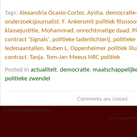
Tags:
Alexandria Ocasio-Cortez
,
Aysha
,
democratie-
onderzoeksjournalist
,
F. Ankersmit politiek filsosoo
klassejustitie
,
Mohammad
,
onrechtmatige daad
,
P
contract ‘Signals’
,
politieke ladenlichterij
,
politieke
ledenaantallen
,
Ruben L. Oppenheimer politiek illu
contract
,
Tanja
,
Tom-Jan Meeus NRC politiek
Posted in
actualiteit
,
democratie
,
maatschappelijk
politieke zwendel
Comments are closed.
© 2026 All Rights Reserved.
Copy Protected by
Te