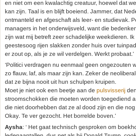
en niet om een kwalachtig creatuur, hoewel dat wee
kan zijn. Taal is en blijft boeiend. Jammer, dat Ne
ontmanteld en afgeschaft als leer- en studievak. Po
managers in het onderwijsveld, want die bedenken 
zijn wat mij betreft zeer schadelijke weekdieren. Ik
geestesoog rijen slakken zonder huis over tuinpade
er zout op, als je ze wil verdelgen. Werkt probaat.’
‘Politici verdragen nu eenmaal geen ongezouten 
zo flauw, laf, als maar zijn kan. Zeker de neoliber
dat ze bijna nooit uit hun schulpen kruipen.
Moet je niet ook een beetje aan de
pulsvisserij
den
stroomschokken die moeten worden toegediend aan
die niet doorhebben dat ze al dood zijn en die no
Okay. Te ver gezocht. Het borrelde boven.’
Aysha
: ‘ Het gaat technisch gesproken om boek
ledenaantallen, dus net als bij Donald Trump,
cook