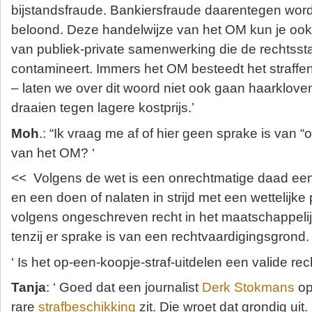
bijstandsfraude. Bankiersfraude daarentegen wor
beloond. Deze handelwijze van het OM kun je ook
van publiek-private samenwerking die de rechtsstaa
contamineert. Immers het OM besteedt het straff
– laten we over dit woord niet ook gaan haarklove
draaien tegen lagere kostprijs.’
Moh
.: “Ik vraag me af of hier geen sprake is van 
van het OM? ‘
<< Volgens de wet is een onrechtmatige daad een
en een doen of nalaten in strijd met een wettelijke
volgens ongeschreven recht in het maatschappelij
tenzij er sprake is van een rechtvaardigingsgrond.
‘ Is het op-een-koopje-straf-uitdelen een valide re
Tanja
: ‘ Goed dat een journalist
Derk Stokmans
op
rare
strafbeschikking
zit. Die wroet dat grondig uit. 