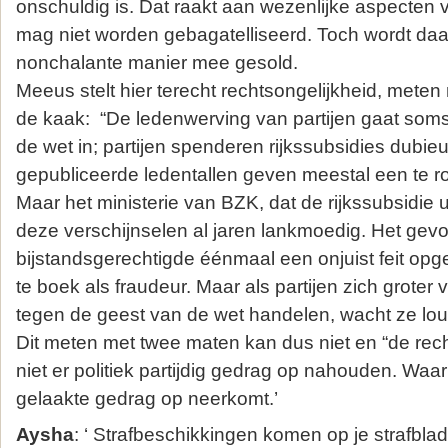
onschuldig is. Dat raakt aan wezenlijke aspecten 
mag niet worden gebagatelliseerd. Toch wordt daa
nonchalante manier mee gesold.
Meeus stelt hier terecht rechtsongelijkheid, mete
de kaak: “De ledenwerving van partijen gaat som
de wet in; partijen spenderen rijkssubsidies dubie
gepubliceerde ledentallen geven meestal een te ro
Maar het ministerie van BZK, dat de rijkssubsidie ui
deze verschijnselen al jaren lankmoedig. Het gevo
bijstandsgerechtigde éénmaal een onjuist feit opge
te boek als fraudeur. Maar als partijen zich groter 
tegen de geest van de wet handelen, wacht ze lou
Dit meten met twee maten kan dus niet en “de rec
niet er politiek partijdig gedrag op nahouden. Waa
gelaakte gedrag op neerkomt.’
Aysha
: ‘ Strafbeschikkingen komen op je strafblad