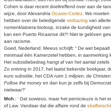
Cohen is daar recent doeltreffend over aan de ta
wijze, door Alexandria
Ocasio-Cortez
. We moeten 
hebben over de beledigende
verbazing
van allerl
nomenklatoera-biotoop, inzake de kundigheid va
kan een Puerto Ricaanse dit?! Niet te gelóven gew
aan racisme.
Goed, Nederland. Meeus schrijft: “ De wet bepaalt d
minimaal één Kamerzetel hebben, in aanmerking 
Het subsidiebedrag hangt af van het aantal zetels 
Zo ontving in 2017, het laatst bekende boekjaar, 
euro subsidie, het CDA ruim 1 miljoen, de Christen
Follow the money
en dan kun je zelfs bij Democrat
nietwaar?’
Moh
.: ‘ Dat sowieso, maar het pernicieuze is het
of Law. Vandaar dat die affaire rond de
strafbesch