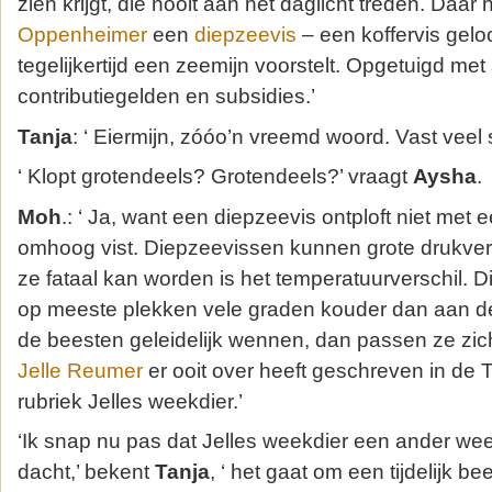
zien krijgt, die nooit aan het daglicht treden. Daar
Oppenheimer
een
diepzeevis
– een koffervis geloo
tegelijkertijd een zeemijn voorstelt. Opgetuigd me
contributiegelden en subsidies.’
Tanja
: ‘ Eiermijn, zóóo’n vreemd woord. Vast veel st
‘ Klopt grotendeels? Grotendeels?’ vraagt
Aysha
.
Moh
.: ‘ Ja, want een diepzeevis ontploft niet met 
omhoog vist. Diepzeevissen kunnen grote drukver
ze fataal kan worden is het temperatuurverschil. D
op meeste plekken vele graden kouder dan aan de
de beesten geleidelijk wennen, dan passen ze zic
Jelle Reumer
er ooit over heeft geschreven in de T
rubriek Jelles weekdier.’
‘Ik snap nu pas dat Jelles weekdier een ander week
dacht,’ bekent
Tanja
, ‘ het gaat om een tijdelijk b