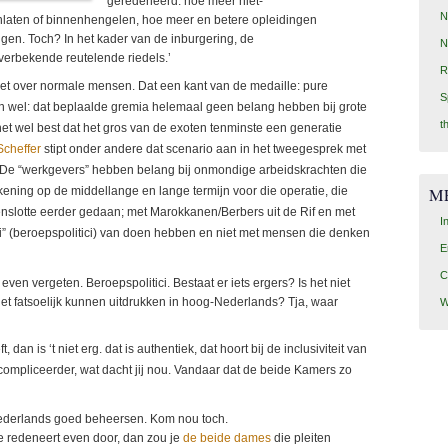
geredeneerd: hoe meer niet-
N
enlaten of binnenhengelen, hoe meer en betere opleidingen
en. Toch? In het kader van de inburgering, de
N
verbekende reutelende riedels.’
R
, niet over normale mensen. Dat een kant van de medaille: pure
S
 en wel: dat beplaalde gremia helemaal geen belang hebben bij grote
t
 wel best dat het gros van de exoten tenminste een generatie
Scheffer
stipt onder andere dat scenario aan in het tweegesprek met
t. De “werkgevers” hebben belang bij onmondige arbeidskrachten die
M
ekening op de middellange en lange termijn voor die operatie, die
enslotte eerder gedaan; met Marokkanen/Berbers uit de Rif en met
I
ici” (beroepspolitici) van doen hebben en niet met mensen die denken
E
C
 even vergeten. Beroepspolitici. Bestaat er iets ergers? Is het niet
iet fatsoelijk kunnen uitdrukken in hoog-Nederlands? Tja, waar
W
 dan is ‘t niet erg. dat is authentiek, dat hoort bij de inclusiviteit van
compliceerder, wat dacht jij nou. Vandaar dat de beide Kamers zo
e Nederlands goed beheersen. Kom nou toch.
je redeneert even door, dan zou je
de beide dames
die pleiten