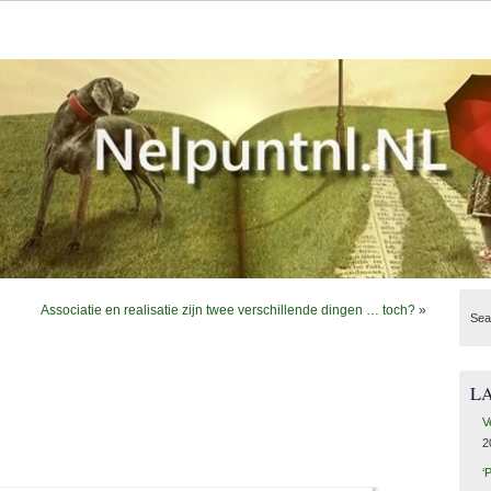
Associatie en realisatie zijn twee verschillende dingen … toch?
»
Sea
L
V
2
‘