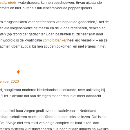
seful idiots
, waterdragers, kunnen beschouwen. Ervan uitgaande
omers en niet louter als influencers voor de poppenspelers
nsen terugschrikken voor het “hebben van bepaalde gedachten,” het de
dan die volgens welke de massa en de kudde redeneren, denken en
 (op “zondige” gedachten), dan bestraffen zij zichzelf (dat doet
enwoordig is de kwalificatie
complotdenker
heel erg vreselijk! – en ze
chten überhaupt al bij hen zouden opkomen, en niet ergens in het
♦
vember 2020
l, hoogleraar moderne Nederlandse letterkunde, over ontlezing bij
. “Het is absurd dat aan de eigen moedertaal niet meer aandacht
en artikel haar zorgen geuit over het taalniveau in Nederland.
lbare scholieren moeite om überhaupt een tekst te lezen. Dat is niet
Bel. “Als je niet een tekst van enige complexiteit kunt lezen, dan
cratisch systeem kunt functioneren.” Je begrijpt dan immers nauwelijks