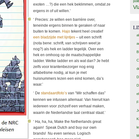
poli
exoten …?) die een hek beklimmen, omdat ze
Vl
ergens in of uit willen.’
‘ Precies: ze willen een barrière over,
teneinde ergens binnen te geraken of naar
L
buiten te komen.
Hajo
tekent heel creatief
a
een bladzijde met lijntjes
– uit een schrift
(nota bene: schrift, van schrijven weet je
a
nog?) als hek en ladder tegelijk. Over een
B
hek en omhoog op de maatschappelijke
C
ladder. Welke ladder en als wat dan? Je hebt
zelfs voor krantenbezorger nog enig
d
alfabetisme nodig, al kun je met
D
huisnummers lezen een eind komen, da’s
waar.’
D
‘ De
standaardfoto’s
van “Wir schaffen das”
e
kennen we intussen allemaal. Van hieruit kan
F
iedereen voor zichzelf een verhaal maken,
J
waarin de Nederlandse taal centraal staat.’
K
‘ Ha, ha, ha, Make the Netherlands great
again! Speak Dutch and buy our own
l
brands! Nu even serieus. Logisch
M