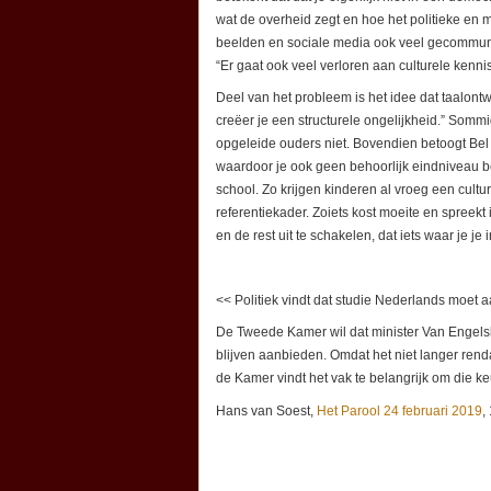
wat de overheid zegt en hoe het politieke en 
beelden en sociale media ook veel gecommuni
“Er gaat ook veel verloren aan culturele kenni
Deel van het probleem is het idee dat taalont
creëer je een structurele ongelijkheid.” Somm
opgeleide ouders niet. Bovendien betoogt Bel d
waardoor je ook geen behoorlijk eindniveau be
school. Zo krijgen kinderen al vroeg een cul
referentiekader. Zoiets kost moeite en spreekt 
en de rest uit te schakelen, dat iets waar je je
<< Politiek vindt dat studie Nederlands moet a
De Tweede Kamer wil dat minister Van Engelsh
blijven aanbieden. Omdat het niet langer renda
de Kamer vindt het vak te belangrijk om die keu
Hans van Soest,
Het Parool 24 februari 2019
,