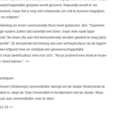
maatschappelijke gesprek wordt gevoerd. Natuurlijk wordt er via
ceerd, maar dat is nog niet voldoende om ook te kunnen begrijpen.
s en erfgoed.”
wikkeling en lezen voornamelijk thuis moet gebeuren. Bel: “Daarmee
ige ouders zullen dat namelijk wel doen, maar vele vaak lager
at “de eisen die aan het leesonderwijs worden gesteld te laag [zijn],
reikt.” Ze benadrukt het belang van een verhaalcultuur op de lagere
tureel erfgoed mee en ontstaat een gemeenschappelijke
in onze beeldcultuur niet voor zich. “Als je probeert een boek te lezen
 in moet trainen.” >>
anblijven
oven (Onderwijs) universiteiten dwingt om de studie Nederlands te
bel is, stopt de Vrije Universiteit in Amsterdam met de studie. Maar
ze aan universiteiten over te laten.
 12:24 >>