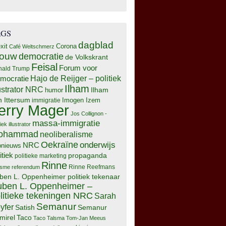
AGS
dagblad
xit
Corona
Café Weltschmerz
rouw
democratie
de Volkskrant
Feisal
Forum voor
nald Trump
Hajo de Reijger – politiek
mocratie
Ilham
lustrator NRC
Ilham
humor
n Ittersum
Imogen Izem
immigratie
erry Mager
Jos Collignon -
massa-immigratie
tiek illustrator
ohammad
neoliberalisme
Oekraïne
onderwijs
NRC
pnieuws
itiek
propaganda
politieke marketing
Rinne
isme
referendum
Rinne Reefmans
ben L. Oppenheimer politiek tekenaar
ben L. Oppenheimer –
litieke tekeningen NRC
Sarah
Semanur
yfer
Semanur
Satish
mirel
Taco
Taco Talsma
Tom-Jan Meeus