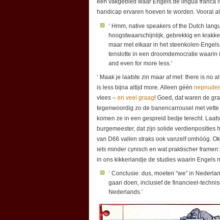
een vakgebied waar Engels de lingua franca i
handicap ervaren hoeven te worden. Vooral als z
‘ Hmm, native speakers of the Dutch lang
hoogstwaarschijnlijk, gebrekkig en krakk
maar met elkaar in het steenkolen-Engel
tenslotte in een droomdemocratie waarin ied
and even for more less.’
‘ Maak je laatste zin maar af met: there is no al
is less bijna altijd more. Alleen géén
nepnude
vlees –
en veel graag
! Goed, dat waren de gra
tegenwoordig zo de banencarrousel met vette v
komen ze in een gespreid bedje terecht. Laat
burgemeester, dat zijn solide verdienpositie
van D66 vallen straks ook vanzelf omhóóg. Oka
iets minder cynisch en wat praktischer framen
in ons kikkerlandje de studies waarin Engels ni
‘ Conclusie: dus, moeten “we” in Nederla
gaan doen, inclusief de financieel-techn
Nederlands.’