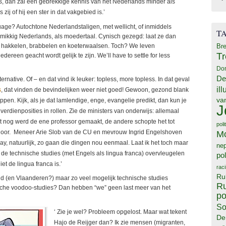
s, dan zal een gebrekkige kennis van het Nederlands minder als
ij of hij een ster in dat vakgebied is.’
uage? Autochtone Nederlandstaligen, met wellicht, of inmiddels
T
emikkig Nederlands, als moedertaal. Cynisch gezegd: laat ze dan
s hakkelen, brabbelen en koeterwaalsen. Toch? We leven
Bre
T
ereen geacht wordt gelijk te zijn. We’ll have to settle for less
Do
De
ternative. Of – en dat vind ik leuker: topless, more topless. In dat geval
il
s
, dat vinden de bevindelijken weer niet goed! Gewoon, gezond blank
va
ppen. Kijk, als je dat lamlendige, enge, evangelie predikt, dan kun je
J
erdienposities in rollen. Zie de ministers van onderwijs: allemaal
st nog werd de ene professor gemaakt, de andere schopte het tot
poli
M
s hoor. Meneer Arie Slob van de CU en mevrouw Ingrid Engelshoven
y, natuurlijk, zo gaan die dingen nou eenmaal. Laat ik het toch maar
ne
: de technische studies (met Engels als lingua franca) overvleugelen
pol
et de lingua franca is.’
rac
Ru
nd (en Vlaanderen?) maar zo veel mogelijk technische studies
Ru
ische voodoo-studies? Dan hebben “we” geen last meer van het
po
So
‘ Zie je wel? Probleem opgelost. Maar wat tekent
De
Hajo de Reijger dan? Ik zie mensen (migranten,