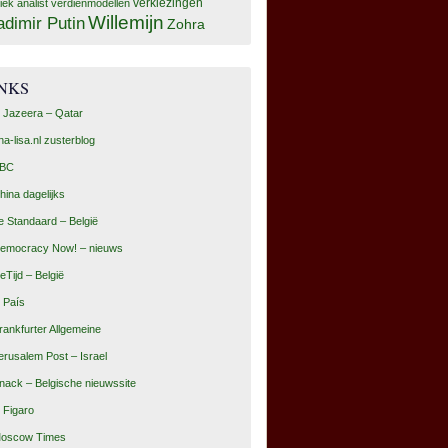
tiek analist
verdienmodellen
verkiezingen
Willemijn
adimir Putin
Zohra
INKS
l Jazeera – Qatar
na-lisa.nl zusterblog
BC
hina dagelijks
e Standaard – België
emocracy Now! – nieuws
eTijd – België
l País
rankfurter Allgemeine
erusalem Post – Israel
nack – Belgische nieuwssite
e Figaro
oscow Times