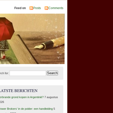
Feed on
Posts
Comments
rch for:
AATSTE BERICHTEN
erbrande grond kopen in Argentinië?
7 augustus
026
Power Brokers’ in de polder: een handleiding
5