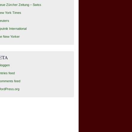
eue Zürcher Zeitung – Swiss
ew York Times
euters
putnik International
he New Yorker
ETA
nloggen
ntries feed
omments feed
ordPress.org