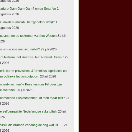
ugustus 2026
aduro-Dam-Dam-Dam? en de Smurfen
2
ugustus 2026
e ‘nikah al-mut’ah,’ het ‘genotshuwelijk’
1
ugustus 2026
usland, en de toekomst van het Westen
31 juli
026
is-en-scene met incunabel?
29 juli 2026
Not Reform, not Restore, but: Rewind Britain! ‘
29
uli 2026
pork-barrel provisions’ & ‘omnibus legislation’ en
en politieke faction potpourri
28 juli 2026
Toneelknechten’ – Kees van der Pijl over zijn
ieuwe boek
26 juli 2026
oemeense klusjesmannen, of toch maar niet?
24
uli 2026
e zelfgemaakte Nederlandse stikstoffuik
23 juli
026
olitici, die kramen vandaag de dag wat uit…..
21
uli 2026