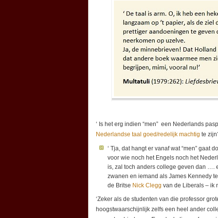
‘ Is het erg indien “men” een Nederlands pasp
Nederlandse taal goed/redelijk machtig
te zijn
‘ Tja, dat hangt er vanaf wat “men” gaat d
voor wie noch het Engels noch het Nederl
is, zal toch anders college geven dan …. 
zwanen en iemand als James Kennedy telt 
de Britse
Nick Clegg
van de Liberals – ik 
‘Zeker als de studenten van die professor gr
hoogstwaarschijnlijk zelfs een heel ander col