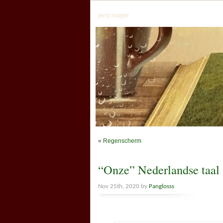
jerry mager
«
Regenscherm
“Onze” Nederlandse taal
Nov 25th, 2020 by
Panglosss