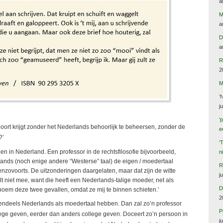
a
M
a
D
a
R
2
M
‘
j
‘
oort krijgt zonder het Nederlands behoorlijk te beheersen, zonder de
e
?’
‘
oen in Nederland. Een professor in de rechtsfilosofie bijvoorbeeld,
n
ands (noch enige andere “Westerse” taal) de eigen / moedertaal
R
enzovoorts. De uitzonderingen daargelaten, maar dat zijn de witte
j
niet mee, want die heeft een Nederlands-talige moeder, net als
D
noem deze twee gevallen, omdat ze mij te binnen schieten.’
2
otendeels Nederlands als moedertaal hebben. Dan zal zo’n professor
P
lege geven, eerder dan anders college geven. Doceert zo’n persoon in
j