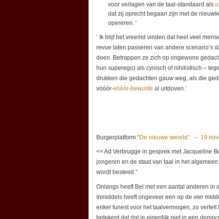
voor verlagen van de taal-standaard als
u
dat zij oprecht begaan zijn met de nieuwk
opereren. ‘
‘ Ik blijf het vreemd vinden dat heel veel me
revue laten passeren van andere scenario’s 
doen. Betrappen ze zich op ongewone gedachten
hun superego) als cynisch of nihilistisch – teg
drukken die gedachten gauw weg, als die geda
vóóór-
vóóór-bewuste
al uitdoven.’
Burgerplatform “
De nieuwe wereld” – 19 no
<< Ad Verbrugge in gesprek met Jacqueline Be
jongeren en de staat van taal in het algemeen
wordt besteed.”
Onlangs heeft Bel met een aantal anderen in e
Inmiddels heeft ongeveer een op de vier midde
enkel funest voor het taalvermogen, zo vertelt 
betekent dat dat je eigenlijk niet in een demo