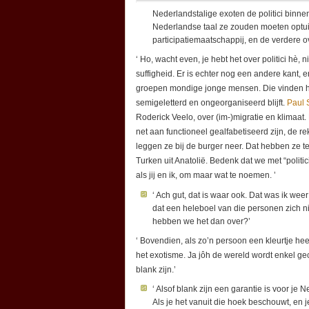
Nederlandstalige exoten de politici binn
Nederlandse taal ze zouden moeten optuig
participatiemaatschappij, en de verdere o
‘ Ho, wacht even, je hebt het over politici hè
suffigheid. Er is echter nog een andere kant,
groepen mondige jonge mensen. Die vinden het
semigeletterd en ongeorganiseerd blijft.
Paul 
Roderick Veelo, over (im-)migratie en klimaa
net aan functioneel gealfabetiseerd zijn, de r
leggen ze bij de burger neer. Dat hebben ze t
Turken uit Anatolië. Bedenk dat we met “polit
als jij en ik, om maar wat te noemen. ’
‘ Ach gut, dat is waar ook. Dat was ik weer
dat een heleboel van die personen zich n
hebben we het dan over?’
‘ Bovendien, als zo’n persoon een kleurtje heeft,
het exotisme. Ja jôh de wereld wordt enkel ge
blank zijn.’
‘ Alsof blank zijn een garantie is voor j
Als je het vanuit die hoek beschouwt, en 