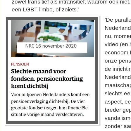
zowel transitief als intransitief, waarom ook niet,
een LGBT-limbo, of zoiets.’
‘De parall
Nederlands
nu, momen
video (en 
econoom D
onze pens
de inricht
Nederland
maatschappi
slechts ee
aspect, ee
breder gep
vandalism
zonder aa