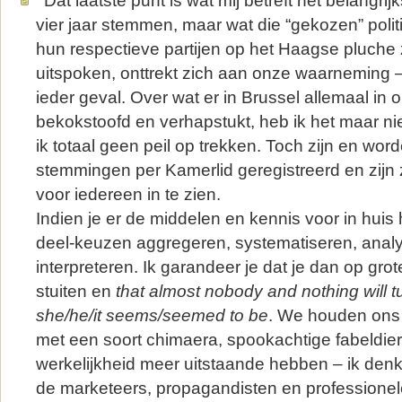
‘ Dat laatste punt is wat mij betreft het belangr
vier jaar stemmen, maar wat die “gekozen” polit
hun respectieve partijen op het Haagse pluche z
uitspoken, onttrekt zich aan onze waarneming –
ieder geval. Over wat er in Brussel allemaal in
bekokstoofd en verhapstukt, heb ik het maar ni
ik totaal geen peil op trekken. Toch zijn en wor
stemmingen per Kamerlid geregistreerd en zijn
voor iedereen in te zien.
Indien je er de middelen en kennis voor in huis h
deel-keuzen aggregeren, systematiseren, anal
interpreteren. Ik garandeer je dat je dan op grot
stuiten en
that almost nobody and nothing will t
she/he/it seems/seemed to be
. We houden ons
met een soort chimaera, spookachtige fabeldier
werkelijkheid meer uitstaande hebben – ik denk
de marketeers, propagandisten en professionel