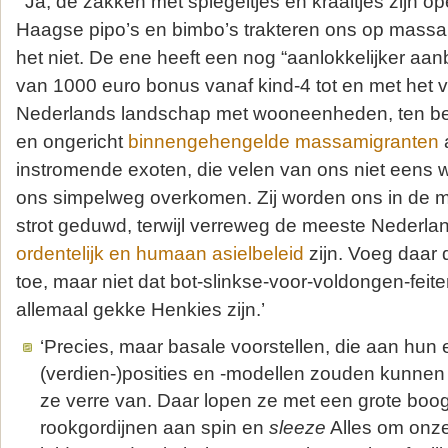
‘ Ja, de zakken met spiegeltjes en kraaltjes zijn 
Haagse pipo’s en bimbo’s trakteren ons op massa’
het niet. De ene heeft een nog “aanlokkelijker aan
van 1000 euro bonus vanaf kind-4 tot en met het
Nederlands landschap met wooneenheden, ten be
en ongericht
binnengehengelde massamigranten
instromende exoten, die velen van ons niet eens 
ons simpelweg overkomen. Zij worden ons in de ma
strot geduwd, terwijl verreweg de meeste Nederla
ordentelijk en humaan asielbeleid
zijn. Voeg daar 
toe, maar niet dat bot-slinkse-voor-voldongen-feite
allemaal gekke Henkies zijn.’
‘Precies, maar basale voorstellen, die aan hun 
(verdien-)posities en -modellen zouden kunnen 
ze verre van. Daar lopen ze met een grote boo
rookgordijnen aan spin en
sleeze
Alles om onze