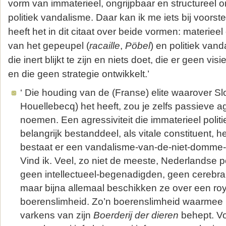
vorm van immaterieel, ongrijpbaar en structureel on
politiek vandalisme. Daar kan ik me iets bij voorstel
heeft het in dit citaat over beide vormen: materiee
van het gepeupel (
racaille
,
Pöbel
) en politiek van
die inert blijkt te zijn en niets doet, die er geen vis
en die geen strategie ontwikkelt.’
‘ Die houding van de (Franse) elite waarover Sl
Houellebecq) het heeft, zou je zelfs passieve a
noemen. Een agressiviteit die immaterieel polit
belangrijk bestanddeel, als vitale constituent, he
bestaat er een vandalisme-van-de-niet-domme
Vind ik. Veel, zo niet de meeste, Nederlandse pol
geen intellectueel-begenadigden, geen cerebra
maar bijna allemaal beschikken ze over een roy
boerenslimheid. Zo’n boerenslimheid waarmee
varkens van zijn
Boerderij der dieren
behept. Vo