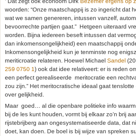
‘ Dat zegt ook econoom Dirk
Bezemer ergens op zi
woorden: “Onze maatschappij is zo ingericht dat he
wat we samen genereren, intussen vanzelf, autom
bevoorrechte partijen gaat.” Hetgeen uiteraard
worden. Bijna iedereen beseft intussen dat vermo
dan inkomensongelijkheid) een maatschappij onde
Inkomensongelijkheid kun je tenminste nog enigs
meriticroatie relateren. Hoewel Michael
Sandel
(20
259 0750 1
) ook dat idee relativeert: er is reden om
een perfect gerealiseerde meritocratie een recht
zou zijn.” Het meritocratische ideaal gaat tenslotte 
over gelijkheid.
Maar goed… al die openbare politieke info waarmee 
bij de les kunt houden, vormt bij elkaar zo’n brij 
rijstebrijberg aan ongesystematiseerde data, dat 
doet, kan doen. De boel is bij wijze van spreken s