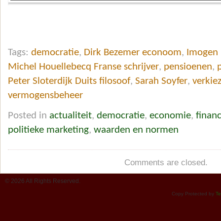
Tags:
democratie
,
Dirk Bezemer econoom
,
Imogen 
Michel Houellebecq Franse schrijver
,
pensioenen
,
Peter Sloterdijk Duits filosoof
,
Sarah Soyfer
,
verkie
vermogensbeheer
Posted in
actualiteit
,
democratie
,
economie
,
finan
politieke marketing
,
waarden en normen
Comments are closed.
© 2026 All Rights Reserved.
Copy Protected by
Te