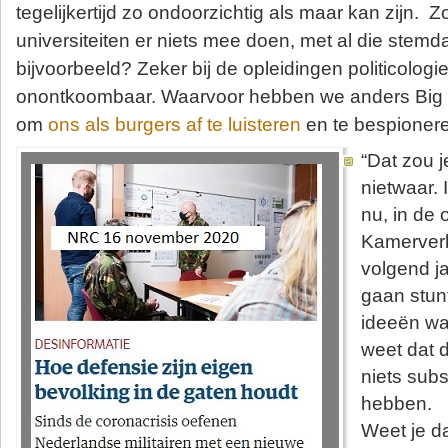
tegelijkertijd zo ondoorzichtig als maar kan zijn. 
universiteiten er niets mee doen, met al die stem
bijvoorbeeld? Zeker bij de opleidingen politicologie
onontkoombaar. Waarvoor hebben we anders Big T
om
ons als burgers af te luisteren
en te bespioner
“Dat zou 
nietwaar. 
nu, in de
Kamerver
volgend jaa
gaan stun
ideeën wa
weet dat 
niets subs
hebben.
Weet je d