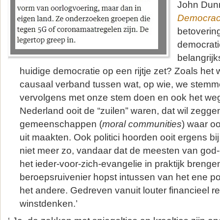
John Dun
Democracy
betoverin
democrati
belangrij
huidige democratie op een rijtje zet? Zoals het
causaal verband tussen wat, op wie, we stemmen
vervolgens met onze stem doen en ook het weg
Nederland ooit de “zuilen” waren, dat wil zegge
gemeenschappen (
moral communities
) waar oo
uit maakten. Ook politici hoorden ooit ergens bij,
niet meer zo, vandaar dat de meesten van god-e
het ieder-voor-zich-evangelie in praktijk breng
beroepsruivenier hopst intussen van het ene po
het andere. Gedreven vanuit louter financieel 
winstdenken.’