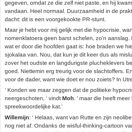
gegeven, omdat ze die zelf niet paste, en hij kwam
vandaan. Heel normaal. Duurzaamheid in de praktij
dacht: dit is een voorgekookte PR-stunt.
Maar je hebt voor mij gelijk met die hypocrisie, wan
nomenklatoera geen barst schelen, zo’n aanslag. 
wat er door die hoofden gaat is: hoe braden we hi
sjokalaa van. Nou, dat kun je dit keer dus als mis
zover het oudste en langdurigste plucheklevers bet
goed. Niettemin erg treurig voor de slachtoffers. E
voor de dader, want wie doet er nou zoiets? In Utre
‘ Konden we maar zeggen dat de politieke hypocri
neergeschoten, ‘ vindt
Moh
. ’ maar die heeft mee
spreekwoordelijke kat.’
Willemijn
: ‘ Helaas, want van Rutte en zijn neolibe
nog niet af. Ondanks de wisful-thinking-cartoon v