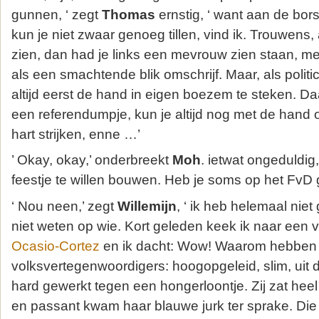
gunnen, ‘ zegt
Thomas
ernstig, ‘ want aan de bors
kun je niet zwaar genoeg tillen, vind ik. Trouwens, 
zien, dan had je links een mevrouw zien staan, met
als een smachtende blik omschrijf. Maar, als polit
altijd eerst de hand in eigen boezem te steken. D
een referendumpje, kun je altijd nog met de hand 
hart strijken, enne …’
’ Okay, okay,’ onderbreekt
Moh
. ietwat ongeduldig, 
feestje te willen bouwen. Heb je soms op het FvD
‘ Nou neen,’ zegt
Willemijn
, ‘ ik heb helemaal nie
niet weten op wie. Kort geleden keek ik naar een 
Ocasio-Cortez
en ik dacht: Wow! Waarom hebben w
volksvertegenwoordigers: hoogopgeleid, slim, uit 
hard gewerkt tegen een hongerloontje. Zij zat heel 
en passant kwam haar blauwe jurk ter sprake. Die