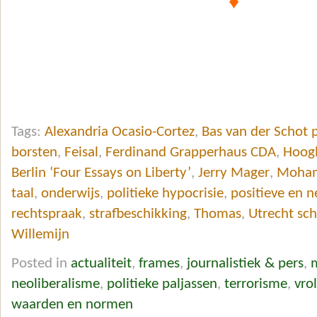
♦
Tags:
Alexandria Ocasio-Cortez
,
Bas van der Schot p
borsten
,
Feisal
,
Ferdinand Grapperhaus CDA
,
Hoogl
Berlin ‘Four Essays on Liberty’
,
Jerry Mager
,
Moha
taal
,
onderwijs
,
politieke hypocrisie
,
positieve en n
rechtspraak
,
strafbeschikking
,
Thomas
,
Utrecht sch
Willemijn
Posted in
actualiteit
,
frames
,
journalistiek & pers
,
neoliberalisme
,
politieke paljassen
,
terrorisme
,
vro
waarden en normen