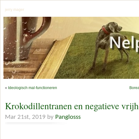
jerry mager
«
Ideologisch mal-functioneren
Borea
Krokodillentranen en negatieve vrijh
Mar 21st, 2019 by
Panglosss