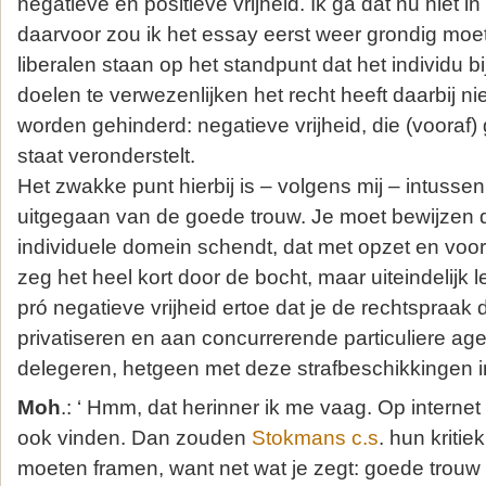
negatieve en positieve vrijheid. Ik ga dat nu niet in
daarvoor zou ik het essay eerst weer grondig moe
liberalen staan op het standpunt dat het individu bi
doelen te verwezenlijken het recht heeft daarbij ni
worden gehinderd: negatieve vrijheid, die (vooraf)
staat veronderstelt.
Het zwakke punt hierbij is – volgens mij – intussen,
uitgegaan van de goede trouw. Je moet bewijzen 
individuele domein schendt, dat met opzet en voor
zeg het heel kort door de bocht, maar uiteindelijk 
pró negatieve vrijheid ertoe dat je de rechtspraak
privatiseren en aan concurrerende particuliere ag
delegeren, hetgeen met deze strafbeschikkingen in 
Moh
.: ‘ Hmm, dat herinner ik me vaag. Op internet
ook vinden. Dan zouden
Stokmans c.s
. hun kriti
moeten framen, want net wat je zegt: goede trou