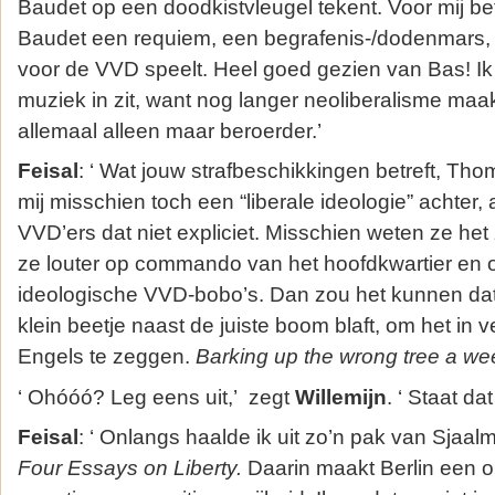
Baudet op een doodkistvleugel tekent. Voor mij be
Baudet een requiem, een begrafenis-/dodenmars
voor de VVD speelt. Heel goed gezien van Bas! Ik
muziek in zit, want nog langer neoliberalisme maa
allemaal alleen maar beroerder.’
Feisal
: ‘ Wat jouw strafbeschikkingen betreft, Tho
mij misschien toch een “liberale ideologie” achter,
VVD’ers dat niet expliciet. Misschien weten ze het
ze louter op commando van het hoofdkwartier en 
ideologische VVD-bobo’s. Dan zou het kunnen d
klein beetje naast de juiste boom blaft, om het in 
Engels te zeggen.
Barking up the wrong tree a wee
‘ Ohóóó? Leg eens uit,’ zegt
Willemijn
. ‘ Staat da
Feisal
: ‘ Onlangs haalde ik uit zo’n pak van Sjaalm
Four Essays on Liberty.
Daarin maakt Berlin een 