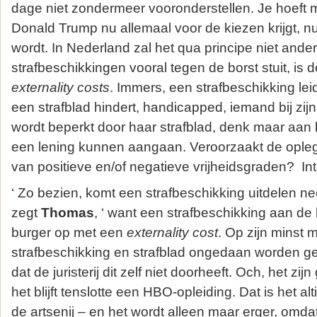
dage niet zondermeer vooronderstellen. Je hoeft m
Donald Trump nu allemaal voor de kiezen krijgt, nu
wordt. In Nederland zal het qua principe niet anders
strafbeschikkingen vooral tegen de borst stuit, is 
externality costs
. Immers, een strafbeschikking leid
een strafblad hindert, handicapped, iemand bij zijn 
wordt beperkt door haar strafblad, denk maar aan 
een lening kunnen aangaan. Veroorzaakt de oplegge
van positieve en/of negatieve vrijheidsgraden? Int
‘ Zo bezien, komt een strafbeschikking uitdelen ne
zegt
Thomas
, ‘ want een strafbeschikking aan de 
burger op met een
externality cost
. Op zijn minst m
strafbeschikking en strafblad ongedaan worden 
dat de juristerij dit zelf niet doorheeft. Och, het z
het blijft tenslotte een HBO-opleiding. Dat is het alt
de artsenij – en het wordt alleen maar erger, omda