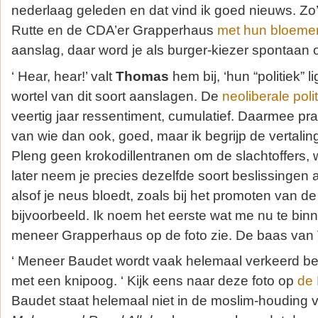
nederlaag geleden en dat vind ik goed nieuws. Zo
Rutte en de CDA’er Grapperhaus
met hun bloeme
aanslag, daar word je als burger-kiezer spontaan 
‘ Hear, hear!’ valt
Thomas
hem bij, ‘hun “politiek” 
wortel van dit soort aanslagen. De
neoliberale poli
veertig jaar ressentiment, cumulatief. Daarmee pr
van wie dan ook, goed, maar ik begrijp de vertali
Pleng geen krokodillentranen om de slachtoffers,
later neem je precies dezelfde soort beslissingen 
alsof je neus bloedt, zoals bij het promoten van d
bijvoorbeeld. Ik noem het eerste wat me nu te binn
meneer Grapperhaus op de foto zie. De baas van Ve
‘ Meneer Baudet wordt vaak helemaal verkeerd be
met een knipoog. ‘ Kijk eens naar deze foto op
de 
Baudet staat helemaal niet in de moslim-houding