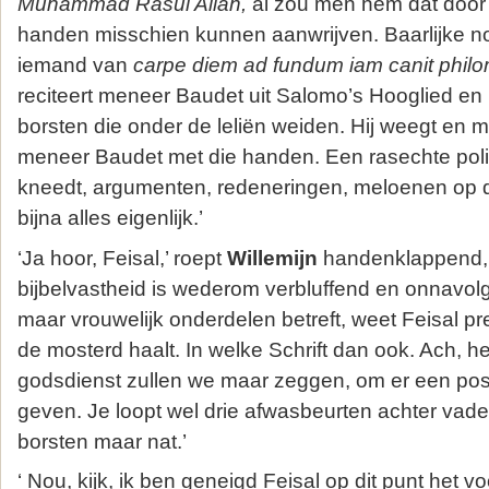
Muhammad Rasul Allah,
al zou men hem dat door 
handen misschien kunnen aanwrijven. Baarlijke n
iemand van
carpe diem ad fundum iam canit phil
reciteert meneer Baudet uit Salomo’s Hooglied en i
borsten die onder de leliën weiden. Hij weegt en 
meneer Baudet met die handen. Een rasechte poli
kneedt, argumenten, redeneringen, meloenen op d
bijna alles eigenlijk.’
‘Ja hoor, Feisal,’ roept
Willemijn
handenklappend, ‘
bijbelvastheid is wederom verbluffend en onnavolgb
maar vrouwelijk onderdelen betreft, weet Feisal 
de mosterd haalt. In welke Schrift dan ook. Ach, h
godsdienst zullen we maar zeggen, om er een posi
geven. Je loopt wel drie afwasbeurten achter vader
borsten maar nat.’
‘ Nou, kijk, ik ben geneigd Feisal op dit punt het vo