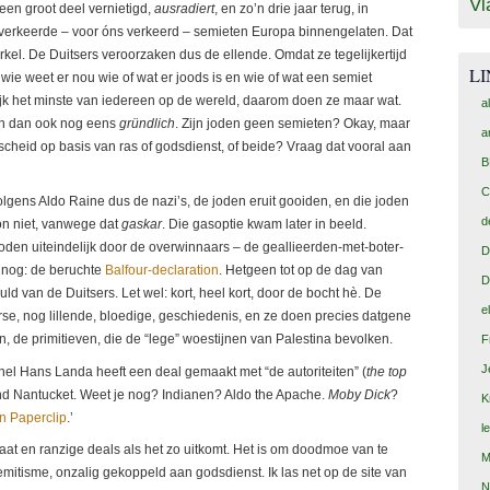
Vl
een groot deel vernietigd,
ausradiert
, en zo’n drie jaar terug, in
verkeerde – voor óns verkeerd – semieten Europa binnengelaten. Dat
rkel. De Duitsers veroorzaken dus de ellende. Omdat ze tegelijkertijd
L
 wie weet er nou wie of wat er joods is en wie of wat een semiet
ijk het minste van iedereen op de wereld, daarom doen ze maar wat.
a
 en dan ook nog eens
gründlich
. Zijn joden geen semieten? Okay, maar
a
rscheid op basis van ras of godsdienst, of beide? Vraag dat vooral aan
B
C
volgens Aldo Raine dus de nazi’s, de joden eruit gooiden, en die joden
d
n niet, vanwege dat
gaskar
. Die gasoptie kwam later in beeld.
 joden uiteindelijk door de overwinnaars – de geallieerden-met-boter-
D
 nog: de beruchte
Balfour-declaration
. Hetgeen tot op de dag van
D
d van de Duitsers. Let wel: kort, heel kort, door de bocht hè. De
e
se, nog lillende, bloedige, geschiedenis, en ze doen precies datgene
, de primitieven, die de “lege” woestijnen van Palestina bevolken.
F
J
nel Hans Landa heeft een deal gemaakt met “de autoriteiten” (
the top
land Nantucket. Weet je nog? Indianen? Aldo the Apache.
Moby Dick
?
K
n Paperclip
.’
l
haat en ranzige deals als het zo uitkomt. Het is om doodmoe van te
M
itisme, onzalig gekoppeld aan godsdienst. Ik las net op de site van
N