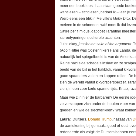
meer een boek leest. Laat staan goede boeken, 
want lezen – echt lezen, bedoel ik – leer je i
Werp eens een blik in Melville’s
Moby Dick
. D
meteen in de schoenen: wát! moet ik dát leze
Satire per film dus, dat doet Tarantino meesterli
stereotyperingen, culturele accenten.
Juist, okay,
just for the sake of the argument
. 
(Adolf Hitler was Oostenrijker) Hans Landa, di
natuurlijk het spiegelbeeld is van de Amerikaa
Raine nazi’s de schedels inslaat en ze scalpeer
beeld van de bijl in het hakblok, vanuit kikvor
gaan spaanders vallen en koppen rollen. De bi
zien de wereld vanuit kikvorsperspectief. Tar
zien, in een zeer korte spanne tijds. Knap, ra
Maar wie zijn hier de barbaren? De eerste joden 
ze verstoppen zich onder de houten vloer van 
goeden en wie de slechterikken? Waar komen d
Laura
: ‘Duitsers.
Donald Trump
, nazaat van
D
de aantekening bij gemaakt: goed of slecht vo
redeneerde als volgt: de Duitsers hebben eer