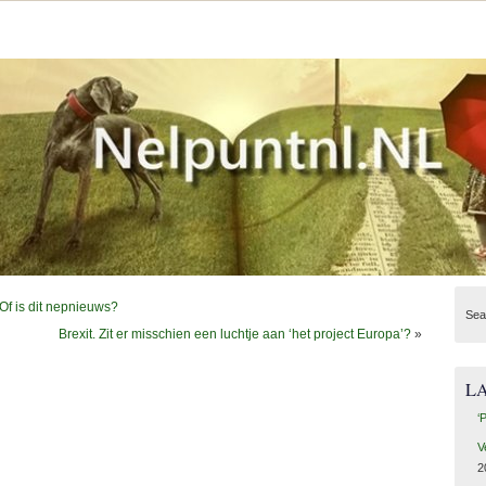
Of is dit nepnieuws?
Sea
Brexit. Zit er misschien een luchtje aan ‘het project Europa’?
»
L
‘
V
2