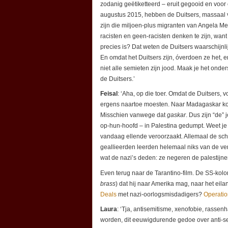
zodanig geëtiketteerd – eruit gegooid en voor 
augustus 2015, hebben de Duitsers, massaal 
zijn die miljoen-plus migranten van Angela Me
racisten en geen-racisten denken te zijn, want
precies is? Dat weten de Duitsers waarschijnl
En omdat het Duitsers zijn, óverdoen ze het,
niet alle semieten zijn jood. Maak je het onde
de Duitsers.’
Feisal
: ‘Aha, op die toer. Omdat de Duitsers, 
ergens naartoe moesten. Naar Madagaskar ko
Misschien vanwege dat
gaskar
. Dus zijn “de”
op-hun-hoofd – in Palestina gedumpt. Weet je
vandaag ellende veroorzaakt. Allemaal de schul
geallieerden leerden helemaal niks van de ver
wat de nazi’s deden: ze negeren de palestijnen
Even terug naar de Tarantino-film. De SS-kolo
brass
) dat hij naar Amerika mag, naar het ei
Deals
met nazi-oorlogsmisdadigers?
Operatio
Laura
: ‘Tja, antisemitisme, xenofobie, rassen
worden, dit eeuwigdurende gedoe over anti-sem