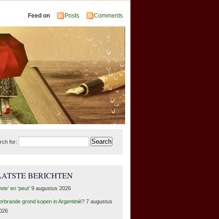
Feed on
Posts
Comments
rch for:
AATSTE BERICHTEN
Pete’ en ‘peut’
9 augustus 2026
erbrande grond kopen in Argentinië?
7 augustus
026