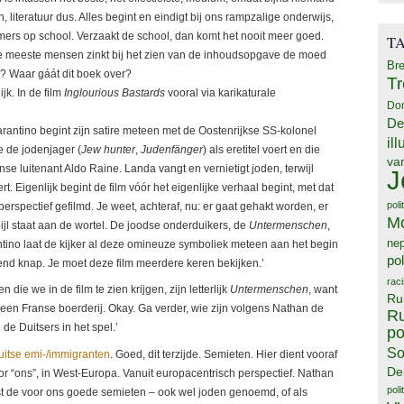
literatuur dus. Alles begint en eindigt bij ons rampzalige onderwijs,
mmers op school. Verzaakt de school, dan komt het nooit meer goed.
T
e meeste mensen zinkt bij het zien van de inhoudsopgave de moed
Bre
n? Waar gáát dit boek over?
T
jk. In de film
Inglourious Bastards
vooral via karikaturale
Do
De
Tarantino begint zijn satire meteen met de Oostenrijkse SS-kolonel
il
e de jodenjager (
Jew hunter
,
Judenfänger
) als eretitel voert en die
va
nse luitenant Aldo Raine. Landa vangt en vernietigt joden, terwijl
J
t. Eigenlijk begint de film vóór het eigenlijke verhaal begint, met dat
poli
sperspectief gefilmd. Je weet, achteraf, nu: er gaat gehakt worden, er
M
jl staat aan de wortel. De joodse onderduikers, de
Untermenschen
,
ne
antino laat de kijker al deze omineuze symboliek meteen aan het begin
pol
zend knap. Je moet deze film meerdere keren bekijken.’
rac
die we in de film te zien krijgen, zijn letterlijk
Untermenschen
, want
Ru
een Franse boerderij. Okay. Ga verder, wie zijn volgens Nathan de
Ru
e Duitsers in het spel.’
po
So
uitse emi-/immigranten
. Goed, dit terzijde. Semieten. Hier dient vooraf
De
or “ons”, in West-Europa. Vanuit europacentrisch perspectief. Nathan
poli
st de voor ons goede semieten – ook wel joden genoemd, of als