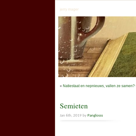
jerry mager
«
Natiestaat en nepnieuws, vallen ze samen? 
Semieten
Jan 6th, 2019 by
Panglosss