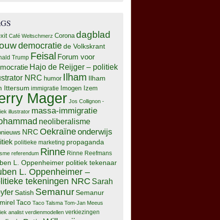
AGS
dagblad
xit
Corona
Café Weltschmerz
rouw
democratie
de Volkskrant
Feisal
Forum voor
nald Trump
Hajo de Reijger – politiek
mocratie
Ilham
lustrator NRC
Ilham
humor
n Ittersum
Imogen Izem
immigratie
erry Mager
Jos Collignon -
massa-immigratie
tiek illustrator
ohammad
neoliberalisme
Oekraïne
onderwijs
NRC
pnieuws
itiek
propaganda
politieke marketing
Rinne
isme
referendum
Rinne Reefmans
ben L. Oppenheimer politiek tekenaar
ben L. Oppenheimer –
litieke tekeningen NRC
Sarah
Semanur
yfer
Semanur
Satish
mirel
Taco
Taco Talsma
Tom-Jan Meeus
tiek analist
verdienmodellen
verkiezingen