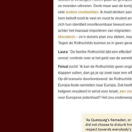
ze moesten uitroeien. Denk maar aan de konij
vele
andere voorbeelden
. Ik moet denken aan
hem betreft nooit te veel en nooit te virulent 
zich hun identiteit onontkoombaar bewust word
achter het massaal importeren van migranten –
Marrakesh
– zo’n duivels plan zou steken, maa
Tegen de Rothschilds kunnen ze in geen geval 
Laura
: ‘De familie Rothschild lijkt een effec
vooral: controle over al het geld van de wereld
Feisal
zucht: ‘Ik kan de Rothschilds geen ongeli
klappen vallen, dan ga je op zoek naar een eff
Op dit scenario doorbordurend: de Rothschild
Europa-foute-semieten naar Europa. Dat heeft
hetgeen resulteert in winst voor Israël,
een cre
voor Europese jodenhaat? Het zou onderwerp 