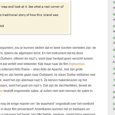
‘
a
M
a
D
a
R
2
s argument
, zou je kunnen stellen dat er twee soorten semieten zijn: de
M
s, tijdens de afgelopen kerst. En het instrument dat bij deze
‘
” Duitsers, oftewel de nazi’s, want daar bestaat geen verschil tussen.
j
nt dat vertelt veel lekkerder. Kijk maar naar de film
Inglourious
‘
als luitenant Aldo Raine – alias Aldo de Apache, met zijn grote
e
j en zijn bende gaan naar Duitsland, ze slaan Duitse militairen met
e, want het zijn allemaal nazi’s. Ze kerven hakenkruizen op het
‘
baars, want het gaat om nazi’s. Dat zijn de slechterikken, terwijl de
n
no
bedrijft ongeremde satire, al zullen niet veel mensen de satire in
R
’
j
t nog de enige manier om “de waarheid” ongestraft over het voetlicht
D
2
 in deze film presenteert: Amerikanen kunnen net zo barbaars en
lm is intussen het beste, het effectiefste, medium, omdat bijna niemand