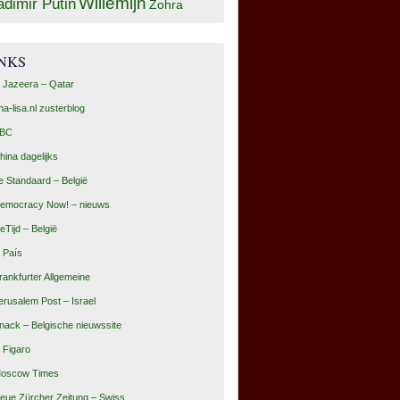
Willemijn
adimir Putin
Zohra
INKS
l Jazeera – Qatar
na-lisa.nl zusterblog
BC
hina dagelijks
e Standaard – België
emocracy Now! – nieuws
eTijd – België
l País
rankfurter Allgemeine
erusalem Post – Israel
nack – Belgische nieuwssite
e Figaro
oscow Times
eue Zürcher Zeitung – Swiss