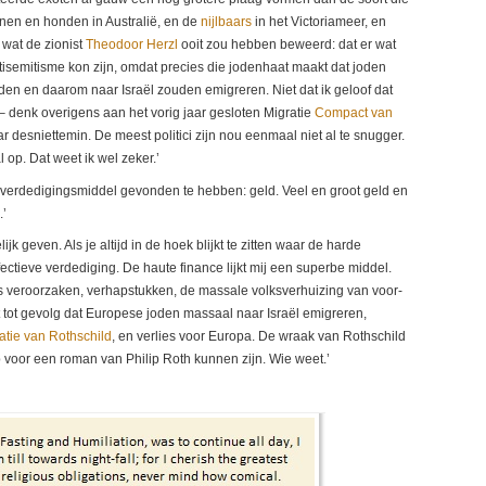
nen en honden in Australië, en de
nijlbaars
in het Victoriameer, en
 wat de zionist
Theodoor Herzl
ooit zou hebben beweerd: dat er wat
antisemitisme kon zijn, omdat precies die jodenhaat maakt dat joden
en en daarom naar Israël zouden emigreren. Niet dat ik geloof dat
 denk overigens aan het vorig jaar gesloten Migratie
Compact van
r desniettemin. De meest politici zijn nou eenmaal niet al te snugger.
op. Dat weet ik wel zeker.’
tief verdedigingsmiddel gevonden te hebben: geld. Veel en groot geld en
.’
jk geven. Als je altijd in de hoek blijkt te zitten waar de harde
ectieve verdediging. De haute finance lijkt mij een superbe middel.
s veroorzaken, verhapstukken, de massale volksverhuizing van voor-
 tot gevolg dat Europese joden massaal naar Israël emigreren,
atie van Rothschild
, en verlies voor Europa. De wraak van Rothschild
voor een roman van Philip Roth kunnen zijn. Wie weet.’