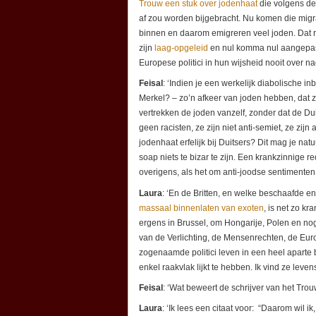
Trouw een stuk over jodenhaat
die volgens de
af zou worden bijgebracht. Nu komen die mig
binnen en daarom emigreren veel joden. Dat r
zijn
laag-opgeleid
en nul komma nul aangepast
Europese politici in hun wijsheid nooit over n
Feisal
: ‘Indien je een werkelijk diabolische in
Merkel? – zo’n afkeer van joden hebben, dat 
vertrekken de joden vanzelf, zonder dat de Du
geen racisten, ze zijn niet anti-semiet, ze zij
jodenhaat erfelijk bij Duitsers? Dit mag je nat
soap niets te bizar te zijn. Een krankzinnige 
overigens, als het om anti-joodse sentimenten 
Laura
: ‘En de Britten, en welke beschaafde en
massaal binnenlaten van exoten
, is net zo k
ergens in Brussel, om Hongarije, Polen en nog
van de Verlichting, de Mensenrechten, de Eur
zogenaamde politici leven in een heel aparte
enkel raakvlak lijkt te hebben. Ik vind ze leven
Feisal
: ‘Wat beweert de schrijver van het Trou
Laura
: ‘Ik lees een citaat voor: “Daarom wil i