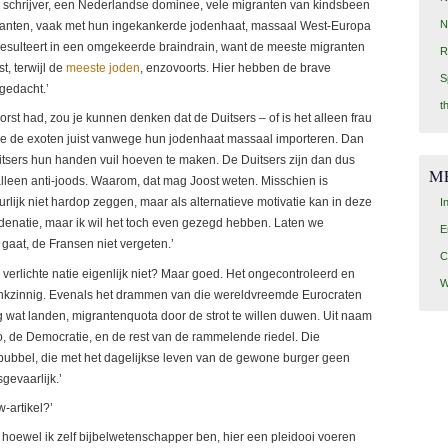
 schrijver, een Nederlandse dominee, vele migranten van kindsbeen
N
ranten, vaak met hun ingekankerde jodenhaat, massaal West-Europa
esulteert in een omgekeerde braindrain, want de meeste migranten
R
, terwijl de
meeste joden
, enzovoorts. Hier hebben de brave
S
agedacht.’
t
borst had, zou je kunnen denken dat de Duitsers – of is het alleen frau
ze de exoten juist vanwege hun jodenhaat massaal importeren. Dan
itsers hun handen vuil hoeven te maken. De Duitsers zijn dan dus
M
n alleen anti-joods. Waarom, dat mag Joost weten. Misschien is
uurlijk niet hardop zeggen, maar als alternatieve motivatie kan in deze
I
redenatie, maar ik wil het toch even gezegd hebben. Laten we
E
gaat, de Fransen niet vergeten.’
C
 verlichte natie eigenlijk niet? Maar goed. Het ongecontroleerd en
W
rankzinnig. Evenals het drammen van die wereldvreemde Eurocraten
 wat landen, migrantenquota door de strot te willen duwen. Uit naam
o, de Democratie, en de rest van de rammelende riedel. Die
 bubbel, die met het dagelijkse leven van de gewone burger geen
sgevaarlijk.’
w-artikel?’
k, hoewel ik zelf bijbelwetenschapper ben, hier een pleidooi voeren