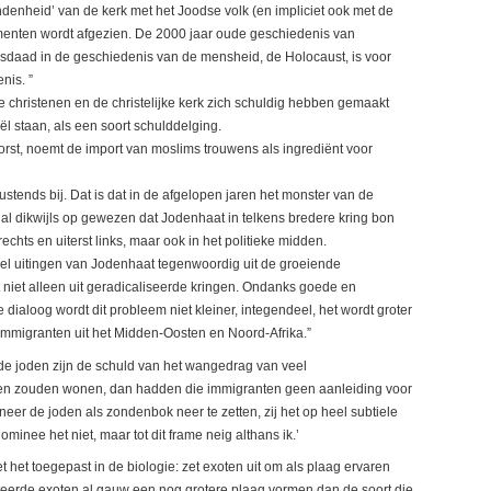
enheid’ van de kerk met het Joodse volk (en impliciet ook met de
gumenten wordt afgezien. De 2000 jaar oude geschiedenis van
misdaad in de geschiedenis van de mensheid, de Holocaust, is voor
nis. ”
christenen en de christelijke kerk zich schuldig hebben gemaakt
l staan, als een soort schulddelging.
Horst, noemt de import van moslims trouwens als ingrediënt voor
rustends bij. Dat is dat in de afgelopen jaren het monster van de
 al dikwijls op gewezen dat Jodenhaat in telkens bredere kring bon
t rechts en uiterst links, maar ook in het politieke midden.
eel uitingen van Jodenhaat tegenwoordig uit de groeiende
niet alleen uit geradicaliseerde kringen. Ondanks goede en
ialoog wordt dit probleem niet kleiner, integendeel, het wordt groter
mmigranten uit het Midden-Oosten en Noord-Afrika.”
de joden zijn de schuld van het wangedrag van veel
den zouden wonen, dan hadden die immigranten geen aanleiding voor
neer de joden als zondenbok neer te zetten, zij het op heel subtiele
ominee het niet, maar tot dit frame neig althans ik.’
iet het toegepast in de biologie: zet exoten uit om als plaag ervaren
teerde exoten al gauw een nog grotere plaag vormen dan de soort die