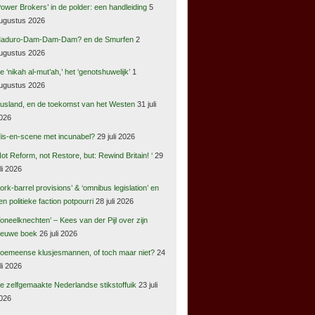
Power Brokers’ in de polder: een handleiding
5
ugustus 2026
aduro-Dam-Dam-Dam? en de Smurfen
2
ugustus 2026
e ‘nikah al-mut’ah,’ het ‘genotshuwelijk’
1
ugustus 2026
usland, en de toekomst van het Westen
31 juli
026
is-en-scene met incunabel?
29 juli 2026
Not Reform, not Restore, but: Rewind Britain! ‘
29
uli 2026
pork-barrel provisions’ & ‘omnibus legislation’ en
en politieke faction potpourri
28 juli 2026
Toneelknechten’ – Kees van der Pijl over zijn
ieuwe boek
26 juli 2026
oemeense klusjesmannen, of toch maar niet?
24
uli 2026
e zelfgemaakte Nederlandse stikstoffuik
23 juli
026