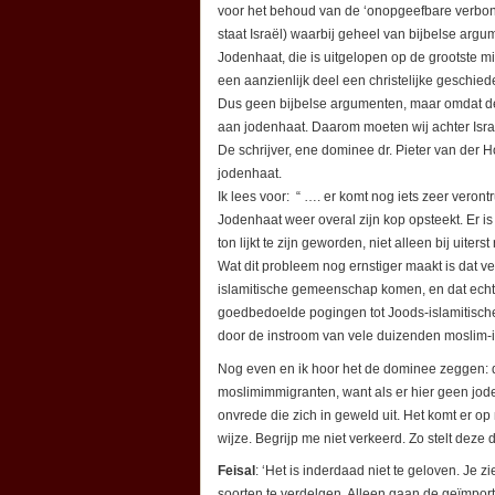
voor het behoud van de ‘onopgeefbare verbond
staat Israël) waarbij geheel van bijbelse ar
Jodenhaat, die is uitgelopen op de grootste 
een aanzienlijk deel een christelijke geschiede
Dus geen bijbelse argumenten, maar omdat de 
aan jodenhaat. Daarom moeten wij achter Israë
De schrijver, ene dominee dr. Pieter van der 
jodenhaat.
Ik lees voor: “ …. er komt nog iets zeer veront
Jodenhaat weer overal zijn kop opsteekt. Er is
ton lijkt te zijn geworden, niet alleen bij uiters
Wat dit probleem nog ernstiger maakt is dat v
islamitische gemeenschap komen, en dat echt 
goedbedoelde pogingen tot Joods-islamitische d
door de instroom van vele duizenden moslim-i
Nog even en ik hoor het de dominee zeggen: 
moslimimmigranten, want als er hier geen jo
onvrede die zich in geweld uit. Het komt er op 
wijze. Begrijp me niet verkeerd. Zo stelt deze d
Feisal
: ‘Het is inderdaad niet te geloven. Je z
soorten te verdelgen. Alleen gaan de geïmpor