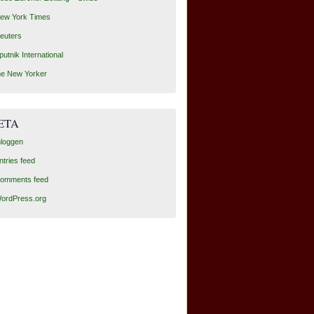
ew York Times
euters
putnik International
he New Yorker
ETA
nloggen
ntries feed
omments feed
ordPress.org