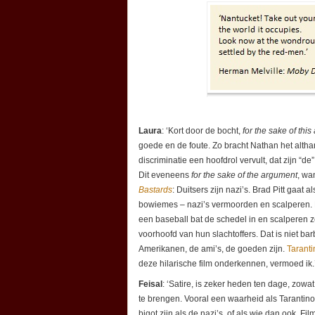
Laura
: ‘Kort door de bocht,
for the sake of thi
goede en de foute. Zo bracht Nathan het althan
discriminatie een hoofdrol vervult, dat zijn “de
Dit eveneens
for the sake of the argument
, wa
Bastards
: Duitsers zijn nazi’s. Brad Pitt gaat 
bowiemes – nazi’s vermoorden en scalperen. Hi
een baseball bat de schedel in en scalperen z
voorhoofd van hun slachtoffers. Dat is niet bar
Amerikanen, de ami’s, de goeden zijn.
Taranti
deze hilarische film onderkennen, vermoed ik.
Feisal
: ‘Satire, is zeker heden ten dage, zowa
te brengen. Vooral een waarheid als Tarantino
bigot zijn als de nazi’s, of als wie dan ook. Fi