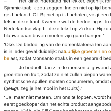
– ‘ Het klinkt inderdaad niet lekker, eigenlijk ro
Sjimmie-taal; ik zou zeggen: Indien niet op tijd be
geld betaald. Of: Bij niet op tijd behalen, volgt een
Iets in deze trant. Kweenie wat de bedoeling is. In
Nederlandse vlag bij deze tekst op z’n kop. Hij zo
blauwe baan boven moeten zijn gaan hangen.’
‘Oké. De bedoeling van de nomenklatoera ten aa
is in ieder geval duidelijk: na
tuurlijke groenten en 
be
last, zodat Monsanto straks in een gespreid bed
– ‘ Je bedoelt: dan zijn de mensen al gewend 
groenten en fruit, zodat ze niet zullen piepen wane
synthetische spullen moeten consumeren, omdat 
(
getilgt
, zeg je het mooi in het Duits).’
‘ Ja, maar niet meteen. Om ons te foppen, wordt h
eerst goedkoper dan het echte product aangebod