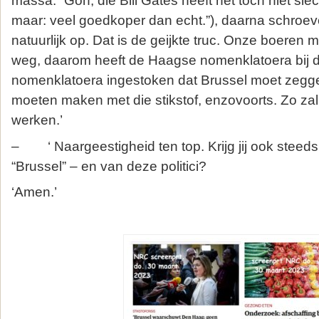
massa: “Gôh, die Bill Gates heeft het toch niet slec
maar: veel goedkoper dan echt.”), daarna schroev
natuurlijk op. Dat is de geijkte truc. Onze boeren 
weg, daarom heeft de Haagse nomenklatoera bij 
nomenklatoera ingestoken dat Brussel moet zegge
moeten maken met die stikstof, enzovoorts. Zo zal 
werken.’
– ‘ Naargeestigheid ten top. Krijg jij ook steeds
“Brussel” – en van deze politici?
‘Amen.’