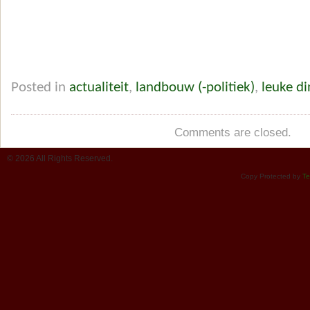
Posted in
actualiteit
,
landbouw (-politiek)
,
leuke d
Comments are closed.
© 2026 All Rights Reserved.
Copy Protected by
Te