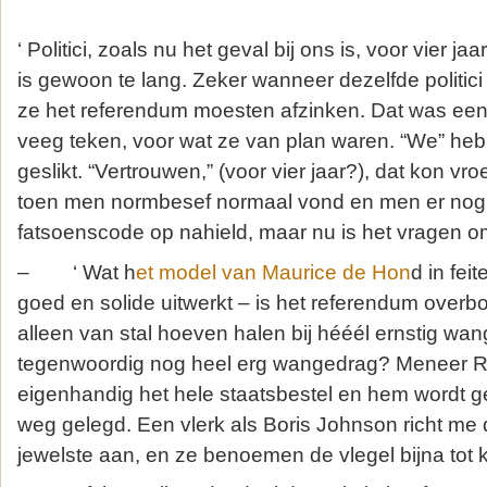
‘ Politici, zoals nu het geval bij ons is, voor vier 
is gewoon te lang. Zeker wanneer dezelfde politici
ze het referendum moesten afzinken. Dat was ee
veeg teken, voor wat ze van plan waren. “We” he
geslikt. “Vertrouwen,” (voor vier jaar?), dat kon v
toen men normbesef normaal vond en men er no
fatsoenscode op nahield, maar nu is het vragen o
– ‘ Wat h
et model van Maurice de Hon
d in fei
goed en solide uitwerkt – is het referendum overb
alleen van stal hoeven halen bij hééél ernstig wa
tegenwoordig nog heel erg wangedrag? Meneer Ru
eigenhandig het hele staatsbestel en hem wordt g
weg gelegd. Een vlerk als Boris Johnson richt me
jewelste aan, en ze benoemen de vlegel bijna tot 