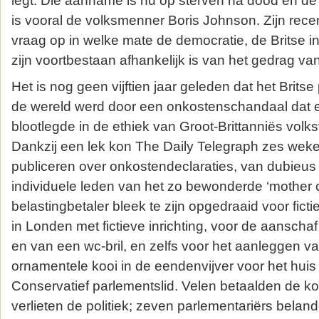
legt. Die aanname is nu op sterven na dood en d
is vooral de volksmenner Boris Johnson. Zijn rece
vraag op in welke mate de democratie, de Britse in
zijn voortbestaan afhankelijk is van het gedrag van 
Het is nog geen vijftien jaar geleden dat het Brits
de wereld werd door een onkostenschandaal dat e
blootlegde in de ethiek van Groot-Brittanniës vol
Dankzij een lek kon The Daily Telegraph zes weke
publiceren over onkostendeclaraties, van dubieus 
individuele leden van het zo bewonderde ‘mother of
belastingbetaler bleek te zijn opgedraaid voor fict
in Londen met fictieve inrichting, voor de aansch
en van een wc-bril, en zelfs voor het aanleggen v
ornamentele kooi in de eendenvijver voor het huis
Conservatief parlementslid. Velen betaalden de k
verlieten de politiek; zeven parlementariërs belan