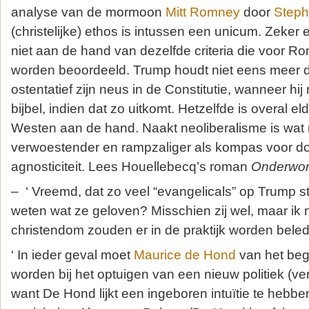
analyse van de mormoon
Mitt Romney
door
Steph
(christelijke) ethos is intussen een unicum. Zeker
niet aan de hand van dezelfde criteria die voor 
worden beoordeeld. Trump houdt niet eens meer de
ostentatief zijn neus in de Constitutie, wanneer hij
bijbel, indien dat zo uitkomt. Hetzelfde is overal eld
Westen aan de hand. Naakt neoliberalisme is wat mi
verwoestender en rampzaliger als kompas voor do
agnosticiteit. Lees Houellebecq’s roman
Onderwo
– ‘ Vreemd, dat zo veel “evangelicals” op Trump
weten wat ze geloven? Misschien zij wel, maar ik 
christendom zouden er in de praktijk worden beled
‘ In ieder geval moet
Maurice de Hond
van het beg
worden bij het optuigen van een nieuw politiek (ver
want De Hond lijkt een ingeboren intuïtie te hebben