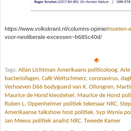
https://www.volkskrant.nl/columns-opinie/
moeten-e
voor-neoliberale-excessen~b685c40d/
♠
Tags:
Allan Lichtman Amerikaans politicoloog
,
Arie
bacteriofagen
,
Café Weltschmerz
,
coronavirus
,
dag
Verhoeven D66 bodyguard van K. Ollongren
,
Marti
Maurice de Hond kiesstelsel
,
Maurice de Hond poli
Ruben L. Oppenheimer politiek tekenaar NRC
,
Step
Amerikaanse talkshow host politiek
,
Syp Wynia poli
Jan Meeus politiek analist NRC
,
Tweede Kamer