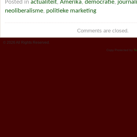
Posted in
actualiteit
,
Amerika
,
democratie
,
journal
neoliberalisme
,
politieke marketing
Comments are closed.
© 2026 All Rights Reserved.
Copy Protected by
Te