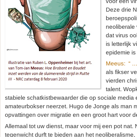
voor een vir
Deze drie 
beroepspolit
neoliberale 
dat virus oo
is letterlij
epidemie is
Meeus: “ ….
als fikser 
vierden chr
talent. Wop
stabiele schatkistbewaarder die op sociale media
amateurbokser neerzet. Hugo de Jonge als man m
opvattingen over migratie en een groot hart voor de
Allemaal tot uw dienst, maar voor mij een pot nat.
tegenwicht durft te bieden aan het neoliberalisme, m