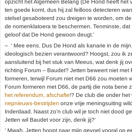
opzicht het Algemeen Belang (De Hond heeft het v
ten goede komt, dus hij zal feilloos detecteren wa
stelsel gesaboteerd zou dreigen te worden, om de 
de nomenklatoera te beschermen. Tenminste, dat is
geloof dat De Hond gewoon deugt.’
– ‘ Mee eens. Dus De Hond als kanarie in de mijn. 
ideologisch bezien verantwoord? Hoogst, zou ik z
aansluitend bij het stuk van Meeus, wat denk jij o
richting Forum – Baudet? Jetten beweert niet met 
formeren, terwijl Forum niet met D66 zou moeten wil
Forum formeren met D66, de partij die nota bene z
het referendum, afschafte
!? De club die onder he
nepnieuws-bestrijden
onze vrije meningsuiting wil
Inderdaad. Naast zo’n club wil je toch niet dood
Jetten wil Baudet voor zijn, denk jij?‘
‘ Mwah, Jetten hoopt naar mijn gevoel vooral op ee