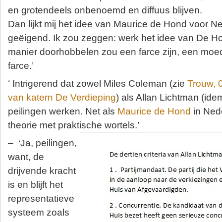
en grotendeels onbenoemd en diffuus blijven.
Dan lijkt mij het idee van Maurice de Hond voor N
geëigend. Ik zou zeggen: werk het idee van De Ho
manier doorhobbelen zou een farce zijn, een moe
farce.’
‘ Intrigerend dat zowel Miles Coleman (zie
Trouw, 
van katern De Verdieping
) als Allan Lichtman (ide
peilingen werken. Net als
Maurice de Hond
in Nede
theorie met praktische wortels.’
– ‘Ja, peilingen,
want, de
drijvende kracht
is en blijft het
representatieve
systeem zoals