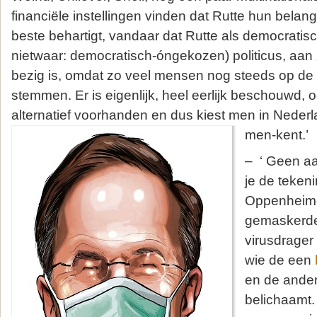
financiële instellingen vinden dat Rutte hun belan
beste behartigt, vandaar dat Rutte als democrati
nietwaar: democratisch-óngekozen) politicus, aan 
bezig is, omdat zo veel mensen nog steeds op de 
stemmen. Er is eigenlijk, heel eerlijk beschouwd,
alternatief voorhanden en dus kiest men in Nederl
men-kent.’
– ‘ Geen aa
je de teken
Oppenheimer
gemaskerde
virusdrager
wie de een
en de ander
belichaamt.