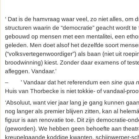
‘ Dat is de hamvraag waar veel, zo niet alles, om d
structuren waarin de “democratie” geacht wordt te 
gebouwd op mensen met een mentalitei, een etho
geleden. Men doet alsof het dezelfde soort mensen 
(“volksvertegenwoordiger”) als baan (niet uit roe
broodwinning) kiest. Zonder daar examens of test
afleggen. Vandaar.’
– ’ Vandaar dat het referendum een
sine qua 
Huis van Thorbecke is niet tokkie- of vandaal-proof
‘Absoluut, want vier jaar lang je gang kunnen gaan, 
nog langer als premier blijven zitten, kan al helem
figuur is aan renovatie toe. Dit zijn democratie-o
(geworden). We hebben geen behoefte aan theatr
kreupelgaande koddige kwanten, schijnwerper-sch