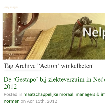
jerry mager
Tag Archive '‘Action’ winkelketen'
De ‘Gestapo’ bij ziekteverzuim in Ne
2012
Posted in
maatschappelijke moraal
,
managers & im
normen
on Apr 11th, 2012