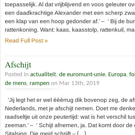
toepasselijk. Al dat vrijblijvend en voos geleuter 
een daadkrachtige Alexander met een scherp zwaa
een klap van een hoop gedonder af.’ – ‘ Bij de bu
rattenkoning. Want: kaas, kaasstolp, rattenkuil, ma
Read Full Post »
Afschijt
Posted in
actualiteit
,
de euromunt-unie
,
Europa
,
fo
de mens
,
rampen
on Mar 13th, 2019
‘Jij legt het er wel èèèrrug dik bovenop zeg, de a
Nederlands, met je afschijt nemen. Doet me denk
raadseltje uit onze peutertijd: wat is het verschil 
zeeman.’ – ‘ Schijt afnemen, ja. Dat komt door de
Sitalsing. Die meid schrijft – […]