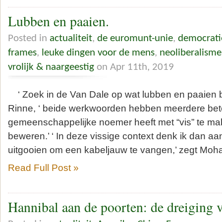
Lubben en paaien.
Posted in
actualiteit
,
de euromunt-unie
,
democrati
frames
,
leuke dingen voor de mens
,
neoliberalisme
vrolijk & naargeestig
on Apr 11th, 2019
‘ Zoek in de Van Dale op wat lubben en paaien b
Rinne, ‘ beide werkwoorden hebben meerdere be
gemeenschappelijke noemer heeft met “vis” te mak
beweren.’ ‘ In deze vissige context denk ik dan aan
uitgooien om een kabeljauw te vangen,’ zegt Moh
Read Full Post »
Hannibal aan de poorten: de dreiging 