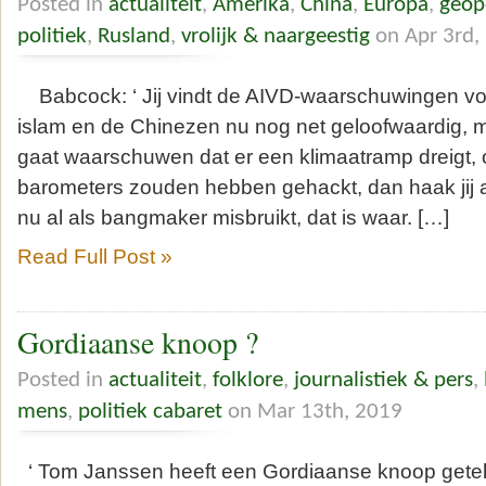
Posted in
actualiteit
,
Amerika
,
China
,
Europa
,
geop
politiek
,
Rusland
,
vrolijk & naargeestig
on Apr 3rd,
Babcock: ‘ Jij vindt de AIVD-waarschuwingen voo
islam en de Chinezen nu nog net geloofwaardig, 
gaat waarschuwen dat er een klimaatramp dreigt, 
barometers zouden hebben gehackt, dan haak jij a
nu al als bangmaker misbruikt, dat is waar. […]
Read Full Post »
Gordiaanse knoop ?
Posted in
actualiteit
,
folklore
,
journalistiek & pers
,
mens
,
politiek cabaret
on Mar 13th, 2019
‘ Tom Janssen heeft een Gordiaanse knoop gete