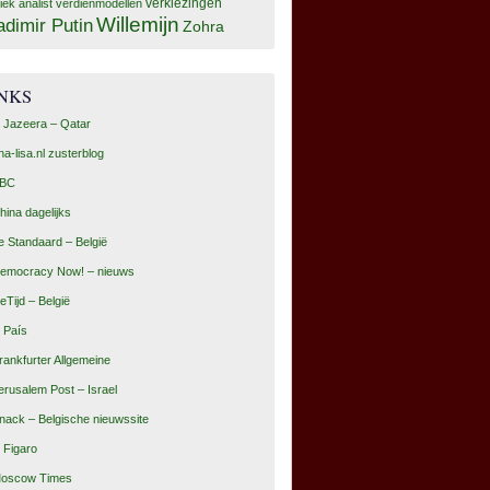
tiek analist
verdienmodellen
verkiezingen
Willemijn
adimir Putin
Zohra
INKS
l Jazeera – Qatar
na-lisa.nl zusterblog
BC
hina dagelijks
e Standaard – België
emocracy Now! – nieuws
eTijd – België
l País
rankfurter Allgemeine
erusalem Post – Israel
nack – Belgische nieuwssite
e Figaro
oscow Times