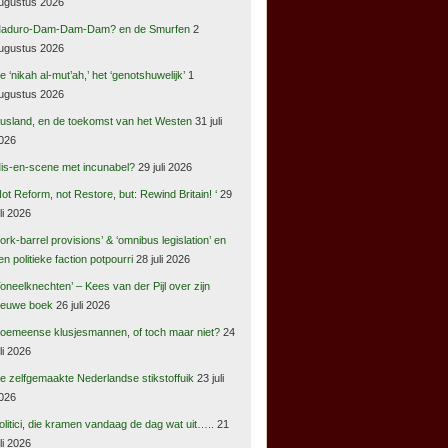
ugustus 2026
aduro-Dam-Dam-Dam? en de Smurfen
2
ugustus 2026
e ‘nikah al-mut’ah,’ het ‘genotshuwelijk’
1
ugustus 2026
usland, en de toekomst van het Westen
31 juli
026
is-en-scene met incunabel?
29 juli 2026
Not Reform, not Restore, but: Rewind Britain! ‘
29
uli 2026
pork-barrel provisions’ & ‘omnibus legislation’ en
en politieke faction potpourri
28 juli 2026
Toneelknechten’ – Kees van der Pijl over zijn
ieuwe boek
26 juli 2026
oemeense klusjesmannen, of toch maar niet?
24
uli 2026
e zelfgemaakte Nederlandse stikstoffuik
23 juli
026
olitici, die kramen vandaag de dag wat uit…..
21
uli 2026