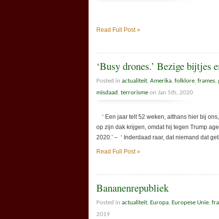
Read Full Post »
‘Busy drones.’ Bezige bijtjes 
Posted in
actualiteit
,
Amerika
,
folklore
,
frames
,
misdaad
,
terrorisme
on Jan 5th, 2020
‘ Een jaar telt 52 weken, althans hier bij ons
op zijn dak krijgen, omdat hij tegen Trump ag
2020.’ – ‘ Inderdaad raar, dat niemand dat get
Read Full Post »
Bananenrepubliek
Posted in
actualiteit
,
Europa
,
Europese Unie
,
fr
2019