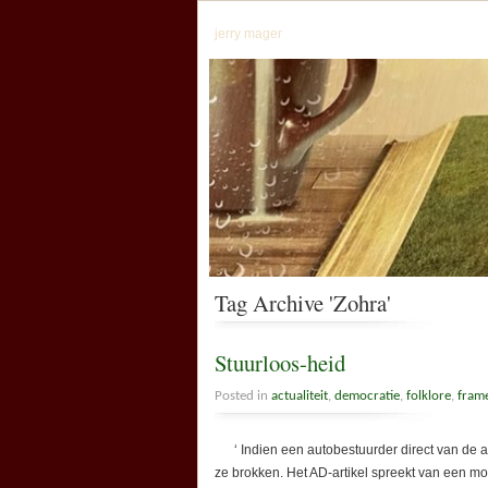
jerry mager
Tag Archive 'Zohra'
Stuurloos-heid
Posted in
actualiteit
,
democratie
,
folklore
,
fram
‘ Indien een autobestuurder direct van de ac
ze brokken. Het AD-artikel spreekt van een 