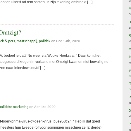
a
nopt en uiterst ad rem samen. In zijn tekening ontbreekt […]
M
a
D
a
 Omtzigt?
R
iek & pers
,
maatschappij
,
politiek
on Dec 13th, 2020
2
M
A, bedoel je dat? Nu weer via Wopke Hoekstra.’ ‘ Daar komt het
‘
 toegestuurd kregen in verband met Omtzigt kwamen niet toevallig nu
j
jzen naar interviews en/of […]
‘
e
‘
n
R
j
politieke marketing
on Apr 1st, 2020
D
2
-boert-prima-virus-of-geen-virus~b5e958c9/ ‘ Heb ik dat goed
P
eesters hun tweede (of voor sommigen misschien zelfs: derde)
j