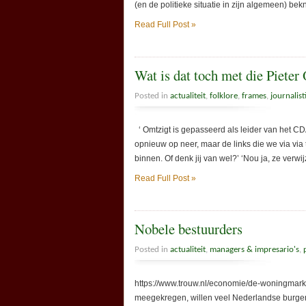
(en de politieke situatie in zijn algemeen) bek
Read Full Post »
Wat is dat toch met die Pieter
Posted in
actualiteit
,
folklore
,
frames
,
journalist
‘ Omtzigt is gepasseerd als leider van het CD
opnieuw op neer, maar de links die we via via
binnen. Of denk jij van wel?’ ‘Nou ja, ze verwi
Read Full Post »
Nobele bestuurders
Posted in
actualiteit
,
managers & impresario's
,
https://www.trouw.nl/economie/de-woningmarkt
meegekregen, willen veel Nederlandse burgem