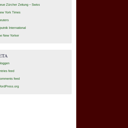
eue Zürcher Zeitung – Swiss
ew York Times
euters
putnik International
he New Yorker
ETA
nloggen
ntries feed
omments feed
ordPress.org