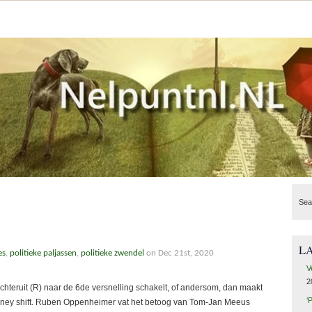
Sea
L
es
,
politieke paljassen
,
politieke zwendel
on Dec 21st, 2020
V
2
hteruit (R) naar de 6de versnelling schakelt, of andersom, dan maakt
‘
money shift. Ruben Oppenheimer vat het betoog van Tom-Jan Meeus