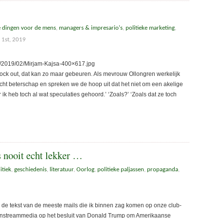
e dingen voor de mens
,
managers & impresario's
,
politieke marketing
,
 1st, 2019
ds/2019/02/Mirjam-Kajsa-400×617.jpg
nock out, dat kan zo maar gebeuren. Als mevrouw Ollongren werkelijk
cht beterschap en spreken we de hoop uit dat het niet om een akelige
 ik heb toch al wat speculaties gehoord.’ ‘Zoals?’ ‘Zoals dat ze toch
s nooit echt lekker …
itiek
,
geschiedenis
,
literatuur
,
Oorlog
,
politieke paljassen
,
propaganda
,
 de tekst van de meeste mails die ik binnen zag komen op onze club-
mainstreammedia op het besluit van Donald Trump om Amerikaanse