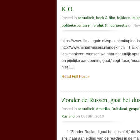
K.O.
Posted in
actualiteit
,
boek & film
,
folklore
,
leuk
politieke paljassen
,
vrolijk & naargeestig
on Nov
https://www.climategate.nl/wp-content/uploa
http://www.mirjamvissers.nl/index.htm ‘Tja, k
iets mankeert, wensen we haar natuurlijk opre
en pijnlijke aandoening gaat,’ zegt Taco, ‘maar
niet […]
Read Full Post »
Zonder de Russen, gaat het du
Posted in
actualiteit
,
Amerika
,
Duitsland
,
geopol
Rusland
on Oct 8th, 2019
‘ “Zonder Rusland gaat het dus niet,” dat is
site, naar aanleiding van de reacties in de 