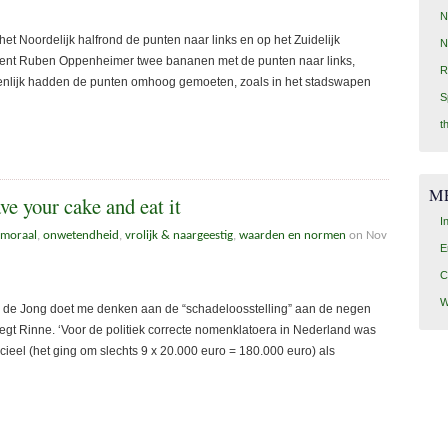
N
 Noordelijk halfrond de punten naar links en op het Zuidelijk
N
tekent Ruben Oppenheimer twee bananen met de punten naar links,
R
enlijk hadden de punten omhoog gemoeten, zoals in het stadswapen
S
t
M
ve your cake and eat it
I
 moraal
,
onwetendheid
,
vrolijk & naargeestig
,
waarden en normen
on Nov
E
C
W
op de Jong doet me denken aan de “schadeloosstelling” aan de negen
t Rinne. ‘Voor de politiek correcte nomenklatoera in Nederland was
cieel (het ging om slechts 9 x 20.000 euro = 180.000 euro) als