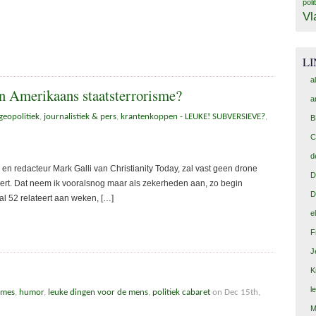
poli
Vl
L
a
en Amerikaans staatsterrorisme?
a
geopolitiek
,
journalistiek & pers
,
krantenkoppen - LEUKE! SUBVERSIEVE?
,
B
C
d
, en redacteur Mark Galli van Christianity Today, zal vast geen drone
D
eert. Dat neem ik vooralsnog maar als zekerheden aan, zo begin
D
al 52 relateert aan weken, […]
e
F
J
K
l
ames
,
humor
,
leuke dingen voor de mens
,
politiek cabaret
on Dec 15th,
M