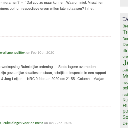
el-migranten?’ – ‘ Dat zou zo maar kunnen. Waarom niet. Misschien
iners op hun respectieve erven willen laten plaatsen? In het
T
Bre
T
Do
De
il
eralisme
,
politiek
on Feb 10th, 2020
va
J
rwerkopslag Ruimtelijke ordening – Sinds lagere overheden
poli
zijn gevaarlijke situaties ontstaan, schrijft de inspectie in een rapport
M
rs & Jorg Leijten – NRC 9 februari 2020 om 21:55 Column – Marjan
ne
pol
rac
Ru
Ru
po
So
De
k
,
leuke dingen voor de mens
on Jan 22nd, 2020