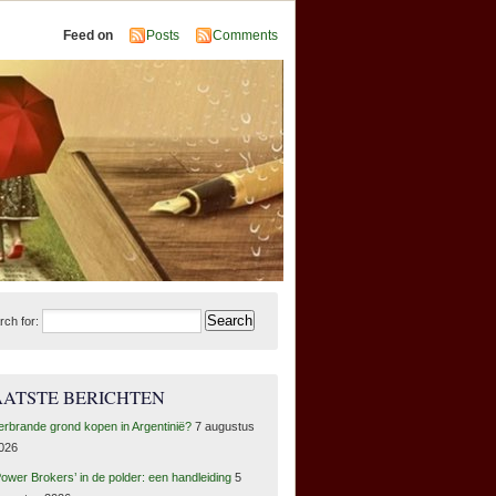
Feed on
Posts
Comments
rch for:
AATSTE BERICHTEN
erbrande grond kopen in Argentinië?
7 augustus
026
Power Brokers’ in de polder: een handleiding
5