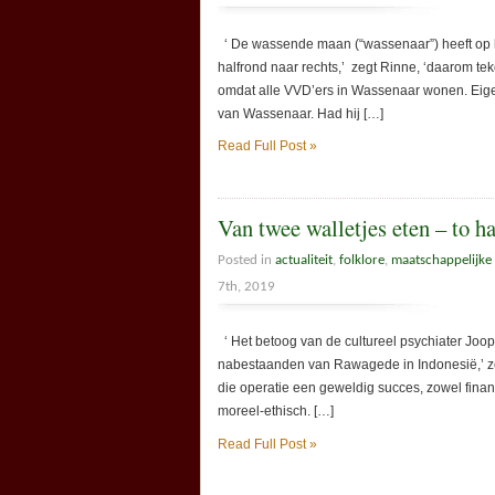
‘ De wassende maan (“wassenaar”) heeft op het
halfrond naar rechts,’ zegt Rinne, ‘daarom 
omdat alle VVD’ers in Wassenaar wonen. Eig
van Wassenaar. Had hij […]
Read Full Post »
Van twee walletjes eten – to ha
Posted in
actualiteit
,
folklore
,
maatschappelijke
7th, 2019
‘ Het betoog van de cultureel psychiater Jo
nabestaanden van Rawagede in Indonesië,’ zeg
die operatie een geweldig succes, zowel finan
moreel-ethisch. […]
Read Full Post »