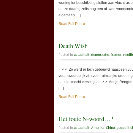
woning ter beschikking stellen aan vlucht-asi
dat ze daarbij zelfs nog een of twee woonconta
algemeen […]
Read Full Post »
Death Wish
Posted in
actualiteit
,
democratie
,
frames
,
neolib
< < Zo werd er toch gebouwd naast een vuu
verantwoordelijk zijn voor ruimtelijke ordening 
dat niet mocht verschijnen. > > Merijn Renge
[…]
Read Full Post »
Het foute N-woord…?
Posted in
actualiteit
,
Amerika
,
China
,
geopolitie