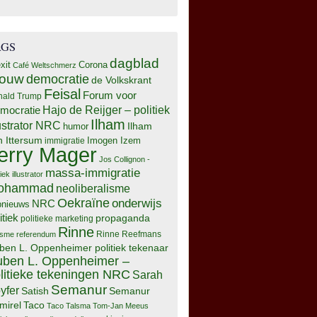
AGS
dagblad
xit
Corona
Café Weltschmerz
rouw
democratie
de Volkskrant
Feisal
Forum voor
nald Trump
Hajo de Reijger – politiek
mocratie
Ilham
lustrator NRC
Ilham
humor
n Ittersum
Imogen Izem
immigratie
erry Mager
Jos Collignon -
massa-immigratie
tiek illustrator
ohammad
neoliberalisme
Oekraïne
onderwijs
NRC
pnieuws
itiek
propaganda
politieke marketing
Rinne
isme
referendum
Rinne Reefmans
ben L. Oppenheimer politiek tekenaar
ben L. Oppenheimer –
litieke tekeningen NRC
Sarah
Semanur
yfer
Semanur
Satish
mirel
Taco
Taco Talsma
Tom-Jan Meeus