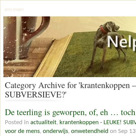
jerry mager
Category Archive for 'krantenkoppen
SUBVERSIEVE?'
De teerling is geworpen, of, eh … toc
Posted in
actualiteit
,
krantenkoppen - LEUKE! SUB
voor de mens
,
onderwijs
,
onwetendheid
on Sep 13