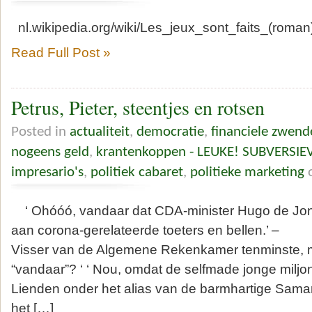
nl.wikipedia.org/wiki/Les_jeux_sont_faits_(r
Read Full Post »
Petrus, Pieter, steentjes en rotsen
Posted in
actualiteit
,
democratie
,
financiele zwend
nogeens geld
,
krantenkoppen - LEUKE! SUBVERSIE
impresario's
,
politiek cabaret
,
politieke marketing
o
‘ Ohóóó, vandaar dat CDA-minister Hugo de Jong
aan corona-gerelateerde toeters en bellen.’ –
Visser van de Algemene Rekenkamer tenminste,
“vandaar”? ‘ ‘ Nou, omdat de selfmade jonge miljo
Lienden onder het alias van de barmhartige Sama
het […]