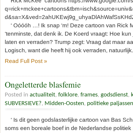
Rick McKee cartoons https://www.google.com/
q=rick+mckee+cartoons&tbm=isch&source=univ&cli
d&sa=X&ved=2ahUKEwj9g_uhyaDlAhWafSsKHd
‘ Oóóóh …! Ik snap ‘m! Deze cartoon van Rick M
‘tenminste, dat denk ik. De Koerd vraagt: Hoe kun 
laten en verraden? Trump zegt: Vraag dat maar aa
Logisch, want die heeft hij ook verraden, natuurlijk
Read Full Post »
Ongeletterde blasfemie
Posted in
actualiteit
,
folklore
,
frames
,
godsdienst
,
SUBVERSIEVE?
,
Midden-Oosten
,
politieke paljasse
‘ Is dit geen godslasterlijke cartoon van Bas Scho
soms een boreale boef in de Nederlandse politiek