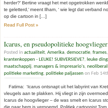
herder?’ Bertine vraagt het met opgetrokken wenkb
te geletterd,’ meent Ilham, ‘ wie legt dat verband n
op die cartoon in […]
Read Full Post »
Icarus, en pseudopolitieke hoogvlieger
Posted in
actualiteit
,
Amerika
,
democratie
,
frames
krantenkoppen - LEUKE! SUBVERSIEVE?
,
leuke din
maatschappij
,
managers & impresario's
,
neolibera
politieke marketing
,
politieke paljassen
on Feb 14t
Fatima: ‘Icarus ontsnapt uit het labyrint van Kre
vleugels aan te plakken. Hij vliegt in zijn overmoed
Icarus de hoogvlieger – de was smelt en Icarus sto
die naar hem is vernoemd. Politiek cartoonist To