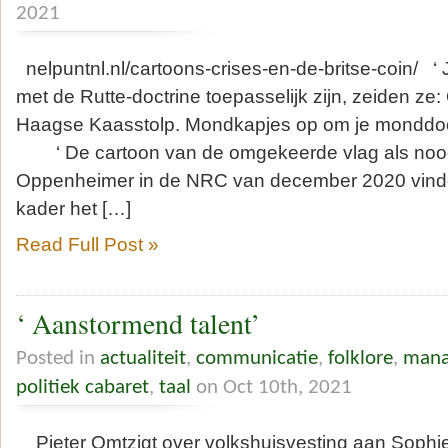
2021
nelpuntnl.nl/cartoons-crises-en-de-britse-coin/ ‘ 
met de Rutte-doctrine toepasselijk zijn, zeiden ze
Haagse Kaasstolp. Mondkapjes op om je monddo
‘ De cartoon van de omgekeerde vlag als noo
Oppenheimer in de NRC van december 2020 vinden 
kader het […]
Read Full Post »
‘ Aanstormend talent’
Posted in
actualiteit
,
communicatie
,
folklore
,
mana
politiek cabaret
,
taal
on Oct 10th, 2021
Pieter Omtzigt over volkshuisvesting aan Soph