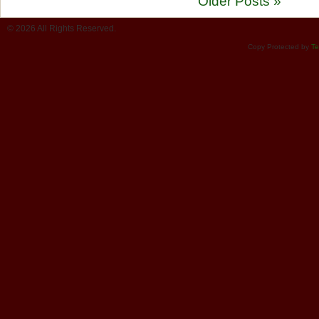
Older Posts »
© 2026 All Rights Reserved.
Copy Protected by
Te