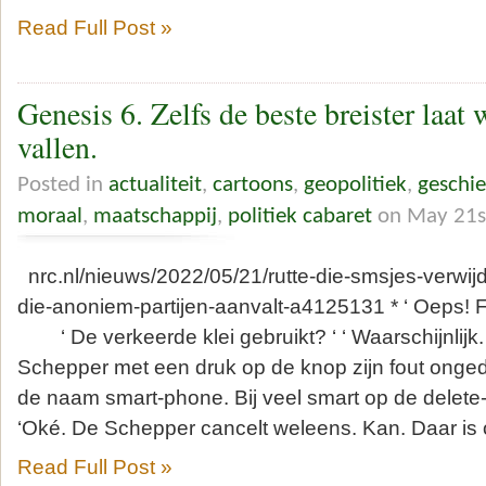
Read Full Post »
Genesis 6. Zelfs de beste breister laat 
vallen.
Posted in
actualiteit
,
cartoons
,
geopolitiek
,
geschie
moraal
,
maatschappij
,
politiek cabaret
on May 21s
nrc.nl/nieuws/2022/05/21/rutte-die-smsjes-verwij
die-anoniem-partijen-aanvalt-a4125131 * ‘ Oeps! Fo
‘ De verkeerde klei gebruikt? ‘ ‘ Waarschijnlijk.
Schepper met een druk op de knop zijn fout ong
de naam smart-phone. Bij veel smart op de dele
‘Oké. De Schepper cancelt weleens. Kan. Daar is 
Read Full Post »