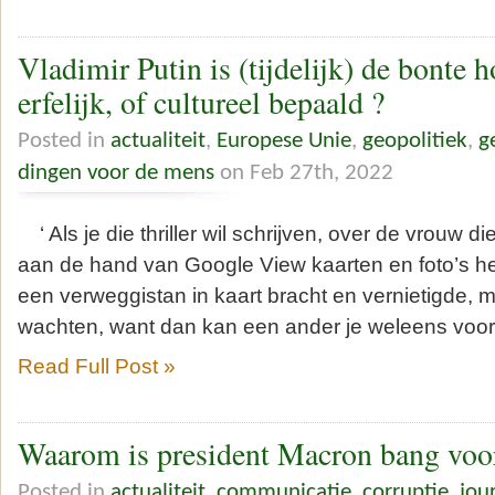
Vladimir Putin is (tijdelijk) de bonte h
erfelijk, of cultureel bepaald ?
Posted in
actualiteit
,
Europese Unie
,
geopolitiek
,
g
dingen voor de mens
on Feb 27th, 2022
‘ Als je die thriller wil schrijven, over de vrouw d
aan de hand van Google View kaarten en foto’s he
een verweggistan in kaart bracht en vernietigde, mo
wachten, want dan kan een ander je weleens voor 
Read Full Post »
Waarom is president Macron bang voor
Posted in
actualiteit
,
communicatie
,
corruptie
,
jou