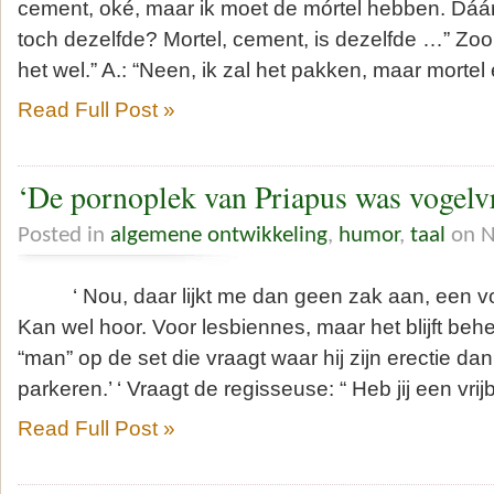
cement, oké, maar ik moet de mórtel hebben. Dáár, 
toch dezelfde? Mortel, cement, is dezelfde …” Zoo
het wel.” A.: “Neen, ik zal het pakken, maar morte
Read Full Post »
‘De pornoplek van Priapus was vogelvr
Posted in
algemene ontwikkeling
,
humor
,
taal
on N
‘ Nou, daar lijkt me dan geen zak aan, een vog
Kan wel hoor. Voor lesbiennes, maar het blijft behe
“man” op de set die vraagt waar hij zijn erectie da
parkeren.’ ‘ Vraagt de regisseuse: “ Heb jij een vrij
Read Full Post »