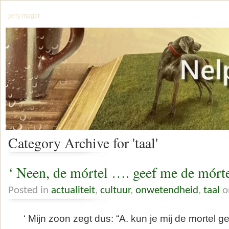
jerry mager
Category Archive for 'taal'
‘ Neen, de mórtel …. geef me de mórt
Posted in
actualiteit
,
cultuur
,
onwetendheid
,
taal
o
‘ Mijn zoon zegt dus: “A. kun je mij de mortel ge