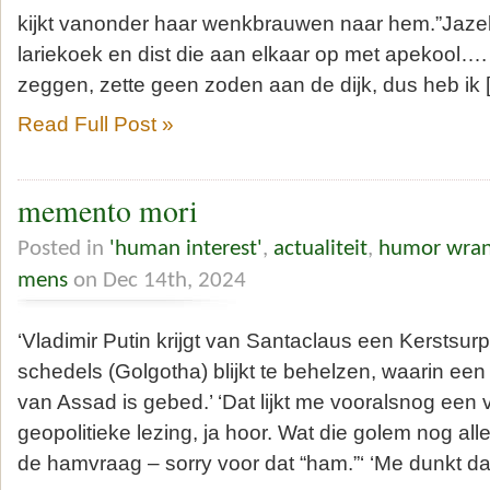
kijkt vanonder haar wenkbrauwen naar hem.”Jazek
lariekoek en dist die aan elkaar op met apekool…. 
zeggen, zette geen zoden aan de dijk, dus heb ik 
Read Full Post »
memento mori
Posted in
'human interest'
,
actualiteit
,
humor wra
mens
on Dec 14th, 2024
‘Vladimir Putin krijgt van Santaclaus een Kerstsur
schedels (Golgotha) blijkt te behelzen, waarin een
van Assad is gebed.’ ‘Dat lijkt me vooralsnog een
geopolitieke lezing, ja hoor. Wat die golem nog alle
de hamvraag – sorry voor dat “ham.”‘ ‘Me dunkt da