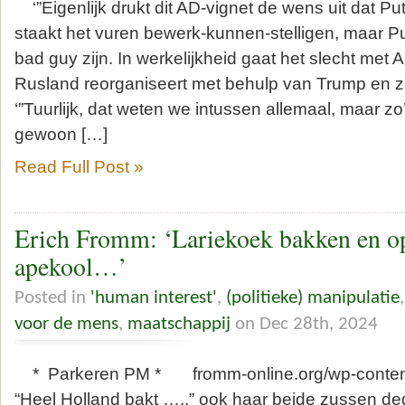
‘”Eigenlijk drukt dit AD-vignet de wens uit dat P
staakt het vuren bewerk-kunnen-stelligen, maar Pu
bad guy zijn. In werkelijkheid gaat het slecht met A
Rusland reorganiseert met behulp van Trump en zijn
‘”Tuurlijk, dat weten we intussen allemaal, maar zo
gewoon […]
Read Full Post »
Erich Fromm: ‘Lariekoek bakken en o
apekool…’
Posted in
'human interest'
,
(politieke) manipulatie
voor de mens
,
maatschappij
on Dec 28th, 2024
* Parkeren PM * fromm-online.org/wp-content/u
“Heel Holland bakt …..” ook haar beide zussen d