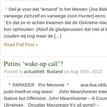
‘ Stel je voor dat “iemand” in het Westen (Joe Bid
vanwege zichzelf en vanwege zoon Hunter) eens me
‘ En dat ze er achter kwamen dat de Oekraïne-slach
kon ophouden. (Alsof de gladjanussen dat niet al l
zouden wij nog maar de […]
Read Full Post »
Putins ‘wake-up call’?
Posted in
actualiteit
,
Rusland
on Aug 18th, 2023
* PARKEER Pro Memorie * ana-lisa.nl/dugi
putin-heeft-er-nog-twee/ John Mearsheimer Inter
Nature but Offensive. John Mearsheimer – A Count
Ukrainian. Douglas Macgregor It’s all gone!! –