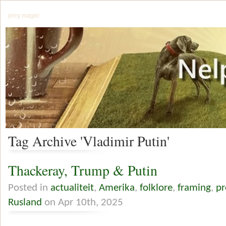
jerry mager
Tag Archive 'Vladimir Putin'
Thackeray, Trump & Putin
Posted in
actualiteit
,
Amerika
,
folklore
,
framing
,
p
Rusland
on Apr 10th, 2025