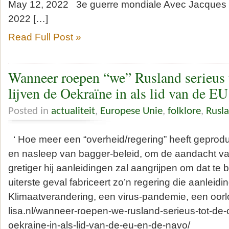
May 12, 2022 3e guerre mondiale Avec Jacqu
2022 […]
Read Full Post »
Wanneer roepen “we” Rusland serieus t
lijven de Oekraïne in als lid van de 
Posted in
actualiteit
,
Europese Unie
,
folklore
,
Rusl
‘ Hoe meer een “overheid/regering” heeft gepro
en nasleep van bagger-beleid, om de aandacht van
gretiger hij aanleidingen zal aangrijpen om dat te b
uiterste geval fabriceert zo’n regering die aanleidin
Klimaatverandering, een virus-pandemie, een oorlo
lisa.nl/wanneer-roepen-we-rusland-serieus-tot-de-o
oekraine-in-als-lid-van-de-eu-en-de-navo/