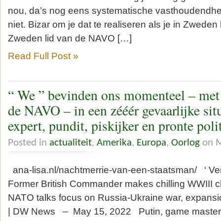
nou, da’s nog eens systematische vasthoudendheid
niet. Bizar om je dat te realiseren als je in Zweden
Zweden lid van de NAVO […]
Read Full Post »
“ We ” bevinden ons momenteel – met
de NAVO – in een zééér gevaarlijke situ
expert, pundit, piskijker en pronte poli
Posted in
actualiteit
,
Amerika
,
Europa
,
Oorlog
on M
ana-lisa.nl/nachtmerrie-van-een-staatsman/ ‘ Ver
Former British Commander makes chilling WWIII
NATO talks focus on Russia-Ukraine war, expansi
| DW News – May 15, 2022 Putin, game maste