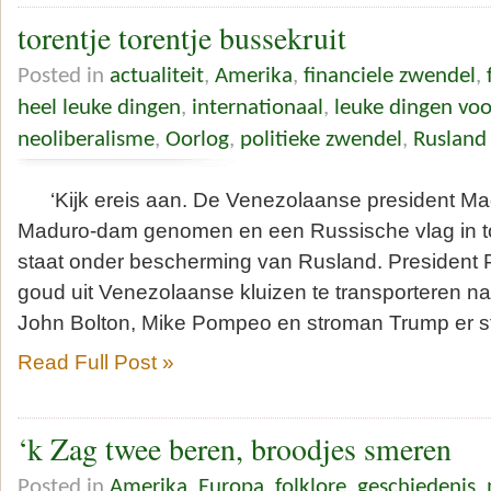
torentje torentje bussekruit
Posted in
actualiteit
,
Amerika
,
financiele zwendel
,
heel leuke dingen
,
internationaal
,
leuke dingen vo
neoliberalisme
,
Oorlog
,
politieke zwendel
,
Rusland
‘Kijk ereis aan. De Venezolaanse president Madur
Maduro-dam genomen en een Russische vlag in to
staat onder bescherming van Rusland. President P
goud uit Venezolaanse kluizen te transporteren n
John Bolton, Mike Pompeo en stroman Trump er st
Read Full Post »
‘k Zag twee beren, broodjes smeren
Posted in
Amerika
,
Europa
,
folklore
,
geschiedenis
,