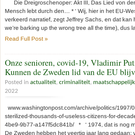
Die Dreigroschenoper: Akt III, Das Lied von der 
Mensch lebt durch den… * ‘ Wij, hier in het EU-Wes
verkeerd narratief, zegt Jeffrey Sachs, en dat kan 
we’re barking up the wrong tree all the time), dus
Read Full Post »
Onze senioren, covid-19, Vladimir Put
Kunnen de Zweden lid van de EU blij
Posted in
actualiteit
,
criminaliteit
,
maatschappelijk
2022
www.washingtonpost.com/archive/politics/1997/
sterilized-thousands-of-useless-citizens-for-dec
4be9-9b77-a147f5dc841b/ * ‘ 1974, dat is nog m
De Zweden hebben het veertig jaar lang gedaan: 