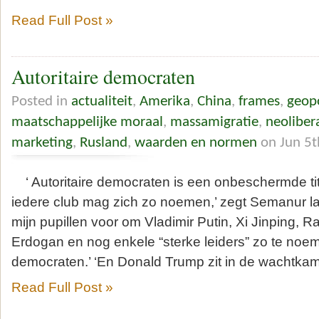
Read Full Post »
Autoritaire democraten
Posted in
actualiteit
,
Amerika
,
China
,
frames
,
geopo
maatschappelijke moraal
,
massamigratie
,
neoliber
marketing
,
Rusland
,
waarden en normen
on Jun 5t
‘ Autoritaire democraten is een onbeschermde titel
iedere club mag zich zo noemen,’ zegt Semanur la
mijn pupillen voor om Vladimir Putin, Xi Jinping,
Erdogan en nog enkele “sterke leiders” zo te noeme
democraten.’ ‘En Donald Trump zit in de wachtkam
Read Full Post »