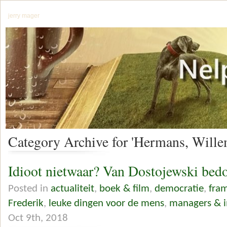
jerry mager
Category Archive for 'Hermans, Wille
Idioot nietwaar? Van Dostojewski bedo
Posted in
actualiteit
,
boek & film
,
democratie
,
fra
Frederik
,
leuke dingen voor de mens
,
managers & i
Oct 9th, 2018