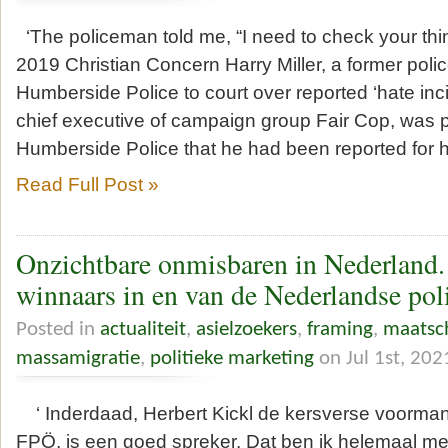
‘The policeman told me, “I need to check your t
2019 Christian Concern Harry Miller, a former police
Humberside Police to court over reported ‘hate inc
chief executive of campaign group Fair Cop, was p
Humberside Police that he had been reported for 
Read Full Post »
Onzichtbare onmisbaren in Nederland. 
winnaars in en van de Nederlandse pol
Posted in
actualiteit
,
asielzoekers
,
framing
,
maatsch
massamigratie
,
politieke marketing
on Jul 1st, 202
‘ Inderdaad, Herbert Kickl de kersverse voorman
FPÖ, is een goed spreker. Dat ben ik helemaal met