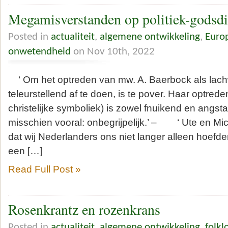
Megamisverstanden op politiek-godsdi
Posted in
actualiteit
,
algemene ontwikkeling
,
Euro
onwetendheid
on Nov 10th, 2022
‘ Om het optreden van mw. A. Baerbock als lac
teleurstellend af te doen, is te pover. Haar optred
christelijke symboliek) is zowel fnuikend en angst
misschien vooral: onbegrijpelijk.’ – ‘ Ute en Mi
dat wij Nederlanders ons niet langer alleen hoefd
een […]
Read Full Post »
Rosenkrantz en rozenkrans
Posted in
actualiteit
,
algemene ontwikkeling
,
folkl