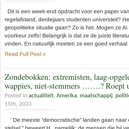
Dit is een week-end opdracht voor een paper van
regelafstand, derdejaars studenten universteit? H
geopolitieke situatie gaan? Zo is het. Mogen ze Ai 
voorkeur zelfs! Belangrijk is dat ze de juiste litera
vinden. En natuurlijk moeten ze een goed verhaal
Read Full Post »
Zondebokken: extremisten, laag-opgele
wappies, niet-stemmers …….? Roept 
Posted in
actualiteit
,
Amerika
,
maatschappij
,
polit
15th, 2023
‘ De meeste “democratische” landen gaan naar e
stelsel,” beweert H., namelijk: de mensen die bij v