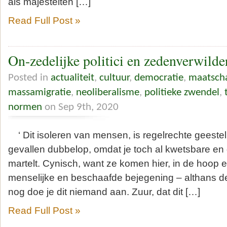
als majesteiten […]
Read Full Post »
On-zedelijke politici en zedenverwilde
Posted in
actualiteit
,
cultuur
,
democratie
,
maatscha
massamigratie
,
neoliberalisme
,
politieke zwendel
,
normen
on Sep 9th, 2020
‘ Dit isoleren van mensen, is regelrechte geesteli
gevallen dubbelop, omdat je toch al kwetsbare e
martelt. Cynisch, want ze komen hier, in de hoop 
menselijke en beschaafde bejegening – althans d
nog doe je dit niemand aan. Zuur, dat dit […]
Read Full Post »