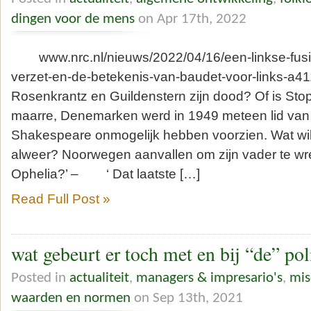
dingen voor de mens
on Apr 17th, 2022
www.nrc.nl/nieuws/2022/04/16/een-linkse-fusie-
verzet-en-de-betekenis-van-baudet-voor-links-a
Rosenkrantz en Guildenstern zijn dood? Of is Sto
maarre, Denemarken werd in 1949 meteen lid va
Shakespeare onmogelijk hebben voorzien. Wat wil
alweer? Noorwegen aanvallen om zijn vader te wr
Ophelia?’ – ‘ Dat laatste […]
Read Full Post »
wat gebeurt er toch met en bij “de” poli
Posted in
actualiteit
,
managers & impresario's
,
mis
waarden en normen
on Sep 13th, 2021