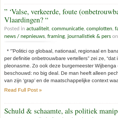
” ‘Valse, verkeerde, foute (onbetrouwbar
Vlaardingen? “
Posted in
actualiteit
,
communicatie
,
complotten
,
f
news / nepnieuws
,
framing
,
journalistiek & pers
on
* ‘”Politici op globaal, nationaal, regionaal en bana
per definitie onbetrouwbare vertellers” zei ze, “dat
pleonasme. Zo ook deze burgemeester Wijbenga 
beschouwd: no big deal. De man heeft alleen pec
van zijn ‘grap’ en de maatschappelijke context waa
Read Full Post »
Schuld & schaamte, als politiek manip