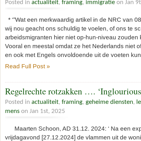
Posted in
actualiteit
,
framing
,
immigratie
on Jan 9
* ‘”Wat een merkwaardig artikel in de NRC van 0
wij nou geacht ons schuldig te voelen, of ons te 
arbeidsmigranten hier niet op-hun-niveau zoude
Vooral en meestal omdat ze het Nederlands niet o
en ook met Engels onvoldoende uit de voeten ku
Read Full Post »
Regelrechte rotzakken …. ‘Inglourious 
Posted in
actualiteit
,
framing
,
geheime diensten
,
l
mens
on Jan 1st, 2025
Maarten Schoon, AD 31.12. 2024: ‘ Na een exp
vrijdagavond [27.12.2024] de vlammen uit de won