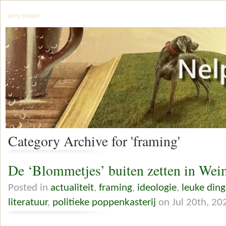
jerry mager
Category Archive for 'framing'
De ‘Blommetjes’ buiten zetten in Wei
Posted in
actualiteit
,
framing
,
ideologie
,
leuke din
literatuur
,
politieke poppenkasterij
on Jul 20th, 20