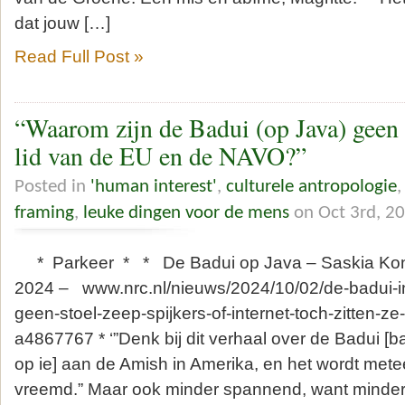
dat jouw […]
Read Full Post »
“Waarom zijn de Badui (op Java) geen 
lid van de EU en de NAVO?”
Posted in
'human interest'
,
culturele antropologie
framing
,
leuke dingen voor de mens
on Oct 3rd, 2
* Parkeer * * De Badui op Java – Saskia Konn
2024 – www.nrc.nl/nieuws/2024/10/02/de-badui-in
geen-stoel-zeep-spijkers-of-internet-toch-zitten-z
a4867767 * ‘”Denk bij dit verhaal over de Badui [
op ie] aan de Amish in Amerika, en het wordt met
vreemd.” Maar ook minder spannend, want minder 