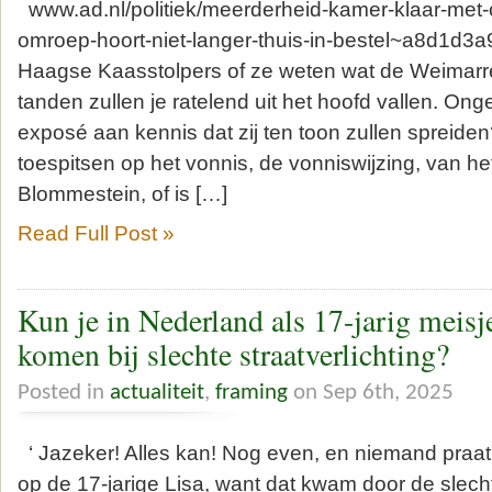
www.ad.nl/politiek/meerderheid-kamer-klaar-met
omroep-hoort-niet-langer-thuis-in-bestel~a8d1d3a
Haagse Kaasstolpers of ze weten wat de Weimarr
tanden zullen je ratelend uit het hoofd vallen. On
exposé aan kennis dat zij ten toon zullen spreiden
toespitsen op het vonnis, de vonniswijzing, van he
Blommestein, of is […]
Read Full Post »
Kun je in Nederland als 17-jarig meisj
komen bij slechte straatverlichting?
Posted in
actualiteit
,
framing
on Sep 6th, 2025
‘ Jazeker! Alles kan! Nog even, en niemand praa
op de 17-jarige Lisa, want dat kwam door de slecht