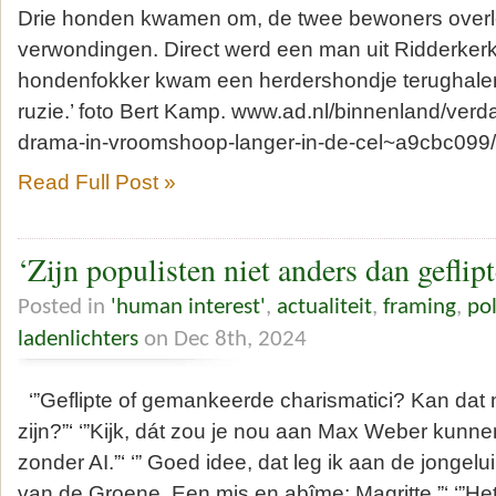
Drie honden kwamen om, de twee bewoners overl
verwondingen. Direct werd een man uit Ridderker
hondenfokker kwam een herdershondje terughalen,
ruzie.’ foto Bert Kamp. www.ad.nl/binnenland/verd
drama-in-vroomshoop-langer-in-de-cel~a9cbc099
Read Full Post »
‘Zijn populisten niet anders dan geflip
Posted in
'human interest'
,
actualiteit
,
framing
,
pol
ladenlichters
on Dec 8th, 2024
‘”Geflipte of gemankeerde charismatici? Kan dat 
zijn?”‘ ‘”Kijk, dát zou je nou aan Max Weber kunne
zonder AI.”‘ ‘” Goed idee, dat leg ik aan de jongelu
van de Groene. Een mis en abîme; Magritte.”‘ ‘”Het