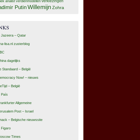
tiek analist
verdienmodellen
verkiezingen
Willemijn
adimir Putin
Zohra
INKS
l Jazeera – Qatar
na-lisa.nl zusterblog
BC
hina dagelijks
e Standaard – België
emocracy Now! – nieuws
eTijd – België
l País
rankfurter Allgemeine
erusalem Post – Israel
nack – Belgische nieuwssite
e Figaro
oscow Times