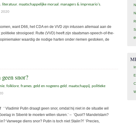
s
,
literatuur
,
maatschappelijke moraal
,
managers & impresario's
,
N
, 2020
N
R
komen, want D66, het CDA en de VVD zijn intussen allemaal aan de
S
 politieke strooigoed: Rutte (VVD) heeft zijn staatsman-speech-of-the-
t
opiniemaker waardig de nodige harten onder riemen gestoken, de
M
I
 geen snor?
E
C
nie
,
folklore
,
frames
,
geld en nogeens geld
,
maatschappij
,
politieke
W
20
‘ Vladimir Putin draagt geen snor, omdat hij niet in de situatie wil
elag in Siberië te moeten willen sturen.’ – ‘Quoi!? Mandelstam?
n? Vanwege diens snor? Putin is toch niet Stalin?!’ ‘Precies,