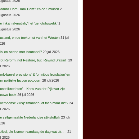
ugustus 2026
aduro-Dam-Dam-Dam? en de Smurfen
2
ugustus 2026
e ‘nikah al-mut’ah,’ het ‘genotshuwelijk’
1
ugustus 2026
usland, en de toekomst van het Westen
31 juli
026
is-en-scene met incunabel?
29 juli 2026
Not Reform, not Restore, but: Rewind Britain! ‘
29
uli 2026
pork-barrel provisions’ & ‘omnibus legislation’ en
en politieke faction potpourri
28 juli 2026
Toneelknechten’ – Kees van der Pijl over zijn
ieuwe boek
26 juli 2026
oemeense klusjesmannen, of toch maar niet?
24
uli 2026
e zelfgemaakte Nederlandse stikstoffuik
23 juli
026
olitici, die kramen vandaag de dag wat uit…..
21
uli 2026