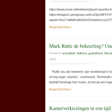
https://www.ensie.nl/betekenis/pueri-puerili
https://images2.persgroep.net/rcs/3pUMF0Y
appId=93a17a8fd81db0de025c8abd1cca1279&q
Read Full Post »
Mark Rutte de bekeerling? Un
Posted in
actualiteit
,
folklore
,
godsdienst
,
litera
2020
‘ Rutte zou zijn bekeerd: van neoliberaal is hi
of nog erger: marxist – communist. Tenminste d
bedrijft Goslinga hier ironie, zij het op een in
Read Full Post »
Kamerverkiezingen in een tijd