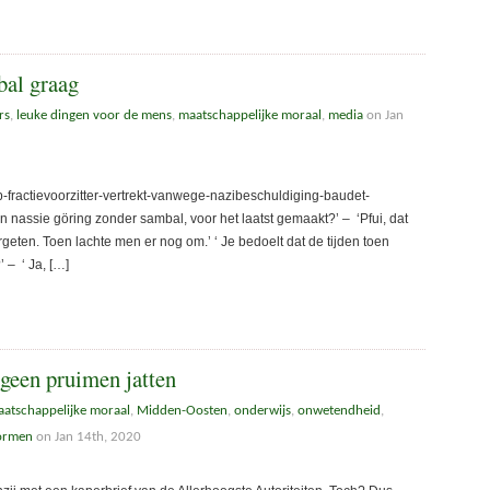
bal graag
rs
,
leuke dingen voor de mens
,
maatschappelijke moraal
,
media
on Jan
p-fractievoorzitter-vertrekt-vanwege-nazibeschuldiging-baudet-
nassie göring zonder sambal, voor het laatst gemaakt?’ – ‘Pfui, dat
ergeten. Toen lachte men er nog om.’ ‘ Je bedoelt dat de tijden toen
’ – ‘ Ja, […]
 geen pruimen jatten
atschappelijke moraal
,
Midden-Oosten
,
onderwijs
,
onwetendheid
,
ormen
on Jan 14th, 2020