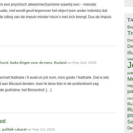
, is een psychisch afweermechanisme waarbij een – meestal
atie, niet wordt geuit tegenover het object (een ander individu) dat
e uiting van de impuls minder risico’s met zich brengt. Dus de impuls
T
Bre
T
Do
De
il
va
J
Kunst
,
leuke dingen voor de mens
,
Rusland
on May 2nd, 2020
poli
it Nathalie / Il avait un joli nom, mon guide / Nathalie. Dat is iets
M
 aan Bécaud denken, toen ik deze foto in de prollenkrant zag.
ne
e guillotine: het Binnenhof. […]
pol
rac
Ru
Ru
po
ant
So
De
s
,
politiek cabaret
on May 1st, 2020