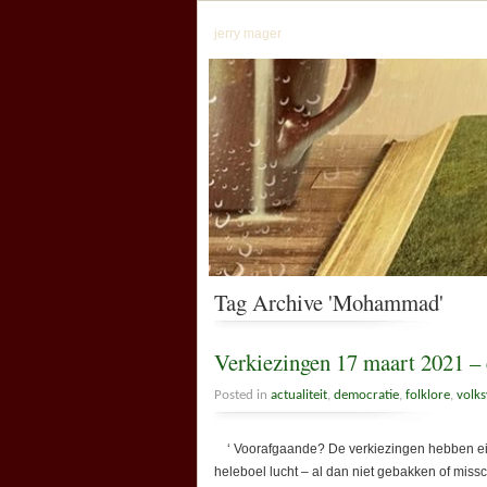
jerry mager
Tag Archive 'Mohammad'
Verkiezingen 17 maart 2021 – 
Posted in
actualiteit
,
democratie
,
folklore
,
volks
‘ Voorafgaande? De verkiezingen hebben eigenli
heleboel lucht – al dan niet gebakken of miss