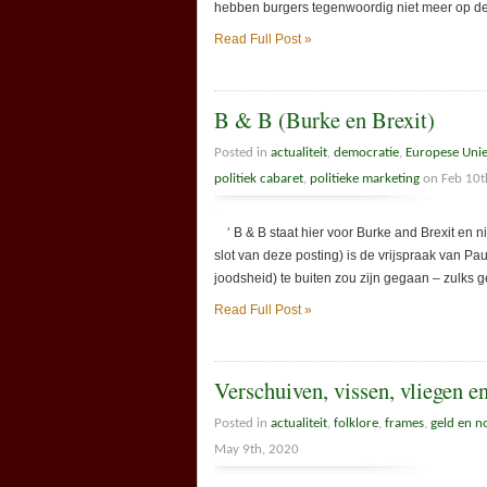
hebben burgers tegenwoordig niet meer op de po
Read Full Post »
B & B (Burke en Brexit)
Posted in
actualiteit
,
democratie
,
Europese Uni
politiek cabaret
,
politieke marketing
on Feb 10t
‘ B & B staat hier voor Burke and Brexit en nie
slot van deze posting) is de vrijspraak van Paul
joodsheid) te buiten zou zijn gegaan – zulks 
Read Full Post »
Verschuiven, vissen, vliegen e
Posted in
actualiteit
,
folklore
,
frames
,
geld en n
May 9th, 2020