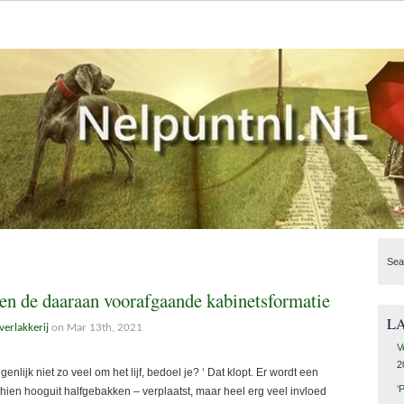
Sea
en de daaraan voorafgaande kabinetsformatie
L
verlakkerij
on Mar 13th, 2021
V
2
jk niet zo veel om het lijf, bedoel je? ‘ Dat klopt. Er wordt een
‘
chien hooguit halfgebakken – verplaatst, maar heel erg veel invloed