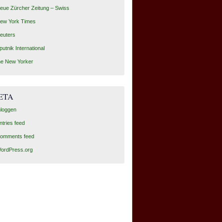
eue Zürcher Zeitung – Swiss
ew York Times
euters
putnik International
he New Yorker
ETA
nloggen
ntries feed
omments feed
ordPress.org