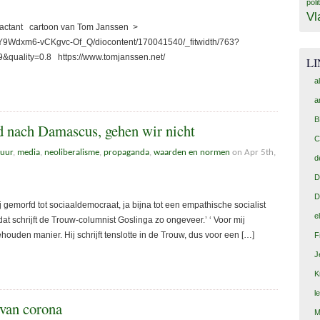
poli
Vl
a-tractant cartoon van Tom Janssen >
HY9Wdxm6-vCKgvc-Of_Q/diocontent/170041540/_fitwidth/763?
uality=0.8 https://www.tomjanssen.net/
L
a
a
B
d nach Damascus, gehen wir nicht
C
tuur
,
media
,
neoliberalisme
,
propaganda
,
waarden en normen
on Apr 5th,
d
D
D
j gemorfd tot sociaaldemocraat, ja bijna tot een empathische socialist
e
at schrijft de Trouw-columnist Goslinga zo ongeveer.’ ‘ Voor mij
gehouden manier. Hij schrijft tenslotte in de Trouw, dus voor een […]
F
J
K
l
 van corona
M