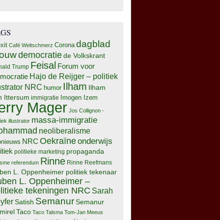
AGS
dagblad
xit
Corona
Café Weltschmerz
rouw
democratie
de Volkskrant
Feisal
Forum voor
nald Trump
Hajo de Reijger – politiek
mocratie
Ilham
lustrator NRC
Ilham
humor
n Ittersum
Imogen Izem
immigratie
erry Mager
Jos Collignon -
massa-immigratie
tiek illustrator
ohammad
neoliberalisme
Oekraïne
onderwijs
NRC
pnieuws
itiek
propaganda
politieke marketing
Rinne
isme
referendum
Rinne Reefmans
ben L. Oppenheimer politiek tekenaar
ben L. Oppenheimer –
litieke tekeningen NRC
Sarah
Semanur
yfer
Semanur
Satish
mirel
Taco
Taco Talsma
Tom-Jan Meeus