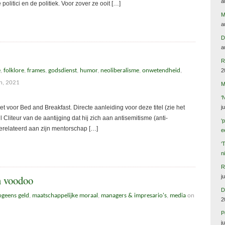
a
litici en de politiek. Voor zover ze ooit […]
M
a
D
a
R
e
,
folklore
,
frames
,
godsdienst
,
humor
,
neoliberalisme
,
onwetendheid
,
2
h, 2021
M
‘
t voor Bed and Breakfast. Directe aanleiding voor deze titel (zie het
j
 Cliteur van de aantijging dat hij zich aan antisemitisme (anti-
‘
gerelateerd aan zijn mentorschap […]
e
‘
n
R
j
n voodoo
D
ogeens geld
,
maatschappelijke moraal
,
managers & impresario's
,
media
on
2
P
j