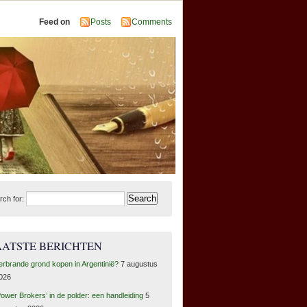
Feed on
Posts
Comments
rch for:
AATSTE BERICHTEN
erbrande grond kopen in Argentinië?
7 augustus
026
Power Brokers’ in de polder: een handleiding
5