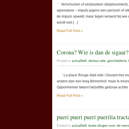
‘ Verschuiven of verplaatsen (displacement)
agressieve – impuls jegens een persoon of situ
de impuls opwekt, maar tegen iemand bij wie d
wordt niet […]
Read Full Post »
Corona? Wie is dan de sigaar?
Posted in
actualiteit
,
democratie
,
geschiedenis
,
‘ La place Rouge était vide / Devant moi marcha
anders dan een leeg Binnenhof, maar ik moest
Oppenheimer tekent hetzelfde gebouw achter d
Read Full Post »
pueri pueri pueri puerilia tract
Posted in
actualiteit
,
leuke dingen voor de men