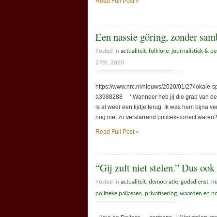
Read Full Post »
Een nassie göring, zonder sam
Posted in
actualiteit
,
folklore
,
journalistiek & pe
27th, 2020
https://www.nrc.nl/nieuws/2020/01/27/lokale-s
a3988288 ‘ Wanneer heb jij die grap van een 
is al weer een tijdje terug. Ik was hem bijna v
nog niet zo verstarrend politiek-correct waren?
Read Full Post »
“Gij zult niet stelen.” Dus ook
Posted in
actualiteit
,
democratie
,
godsdienst
,
ma
politieke paljassen
,
privatisering
,
waarden en n