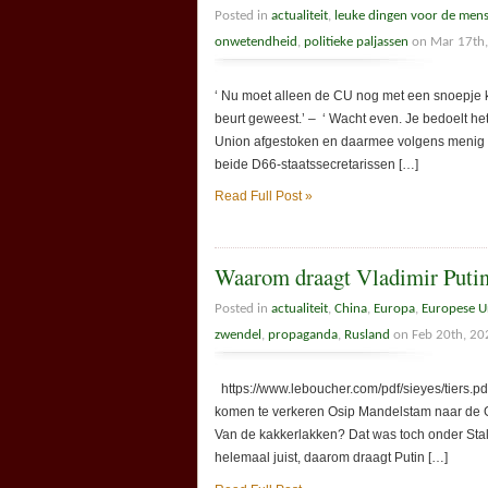
Posted in
actualiteit
,
leuke dingen voor de men
onwetendheid
,
politieke paljassen
on Mar 17th
‘ Nu moet alleen de CU nog met een snoepje 
beurt geweest.’ – ‘ Wacht even. Je bedoelt het
Union afgestoken en daarmee volgens menig 
beide D66-staatssecretarissen […]
Read Full Post »
Waarom draagt Vladimir Putin
Posted in
actualiteit
,
China
,
Europa
,
Europese U
zwendel
,
propaganda
,
Rusland
on Feb 20th, 20
https://www.leboucher.com/pdf/sieyes/tiers.pdf 
komen te verkeren Osip Mandelstam naar de Go
Van de kakkerlakken? Dat was toch onder Stali
helemaal juist, daarom draagt Putin […]