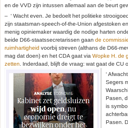
en de VVD zijn intussen allemaal aan de beurt gew
– ‘ Wacht even. Je bedoelt het politieke strooigoe
zijn staatsman-speech-of-the-Union afgestoken 
menig opiniemaker waardig de nodige harten onde
beide D66-staatssecretarissen gaan
de commissie
ruimhartigheid
voorbij streven (althans de D66-me
mag dat doen) en het CDA gaat via
Wopke H. de g
zetten
. Inderdaad, blijft de vraag: wat gaat de CU
‘ Afwach
Segers m
Waarschijn
Pasen, d
is symbol
achterba
Pasen. Da