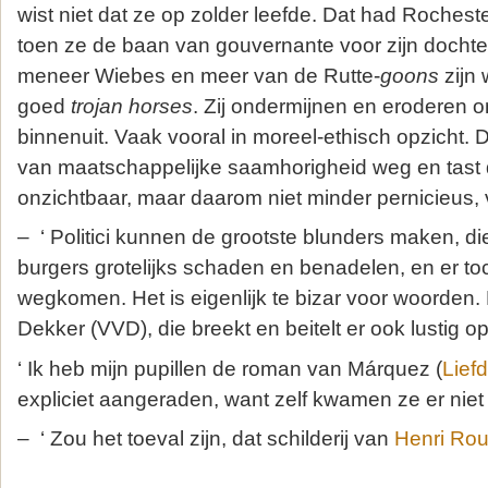
wist niet dat ze op zolder leefde. Dat had Rocheste
toen ze de baan van gouvernante voor zijn docht
meneer Wiebes en meer van de Rutte-
goons
zijn 
goed
trojan horses
. Zij ondermijnen en eroderen o
binnenuit. Vaak vooral in moreel-ethisch opzicht. 
van maatschappelijke saamhorigheid weg en tast d
onzichtbaar, maar daarom niet minder pernicieus, v
– ‘ Politici kunnen de grootste blunders maken, d
burgers grotelijks schaden en benadelen, en er t
wegkomen. Het is eigenlijk te bizar voor woorden.
Dekker (VVD), die breekt en beitelt er ook lustig op 
‘ Ik heb mijn pupillen de roman van Márquez (
Lief
expliciet aangeraden, want zelf kwamen ze er niet 
– ‘ Zou het toeval zijn, dat schilderij van
Henri Ro