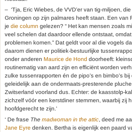
– ‘Tja, Eric Wiebes, de VVD’er van tig-miljoen, di
Groningen op zijn palmares heeft staan. Een van 
je
die column
gelezen? “ Het kan mensen zoals min
veel schelen dat daardoor ellende ontstaat, omdat z
problemen komen.” Dat geldt voor al die vogels d
daarom dienen er politiek-bestuurlijke tussenrapp
onder anderen
Maurice de Hond
doorheeft: kleins
routinematig van aard zijn en efficiënt worden ver
zulke tussenrapporten én de pipo’s en bimbo’s bij de
geleidelijk aan de ondermaats-presterende pluche
Zwitserland voorland dus. Echter: de kaasstolp-kal
zichzelf vóór een kerstdiner stemmen, waarbij zij 
hoofdgerecht te zijn.’
‘ De frase
The
madwoman in the attic
, deed me aa
Jane Eyre
denken. Bertha is eigenlijk een paard v