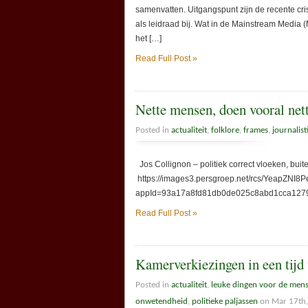
samenvatten. Uitgangspunt zijn de recente c
als leidraad bij. Wat in de Mainstream Media 
het […]
Read Full Post »
Nette mensen, doen vooral net
Posted in
actualiteit
,
folklore
,
frames
,
journalist
Jos Collignon – politiek correct vloeken,
https://images3.persgroep.net/rcs/YeapZNI
appId=93a17a8fd81db0de025c8abd1
Read Full Post »
Kamerverkiezingen in een tijd
Posted in
actualiteit
,
leuke dingen voor de men
onwetendheid
,
politieke paljassen
on Mar 17th