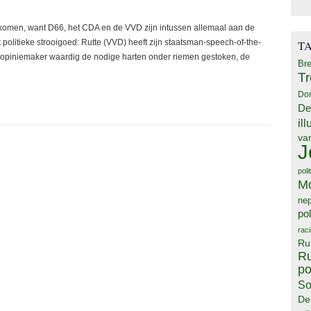
komen, want D66, het CDA en de VVD zijn intussen allemaal aan de
 politieke strooigoed: Rutte (VVD) heeft zijn staatsman-speech-of-the-
T
opiniemaker waardig de nodige harten onder riemen gestoken, de
Bre
T
Do
De
il
va
J
poli
M
ne
pol
rac
Ru
Ru
po
So
De