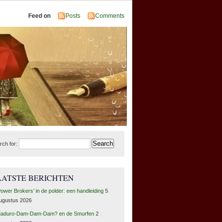
Feed on
Posts
Comments
rch for:
AATSTE BERICHTEN
Power Brokers’ in de polder: een handleiding
5
ugustus 2026
aduro-Dam-Dam-Dam? en de Smurfen
2