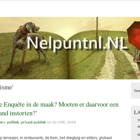
nisme'
Sea
re Enquête in de maak? Moeten er daarvoor een
and instorten?’
L
‘
pers
,
politiek
,
privaat-publiek
on Jul 20th, 2026
a
M
rasjes, in restaurants, de trein, het vliegtuig en elders, globaal