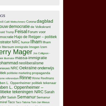
AGS
dagblad
xit
Corona
Café Weltschmerz
rouw
democratie
de Volkskrant
Feisal
Forum voor
nald Trump
Hajo de Reijger – politiek
mocratie
Ilham
lustrator NRC
Ilham
humor
n Ittersum
Imogen Izem
immigratie
erry Mager
Jos Collignon -
massa-immigratie
tiek illustrator
ohammad
neoliberalisme
Oekraïne
onderwijs
NRC
pnieuws
itiek
propaganda
politieke marketing
Rinne
isme
referendum
Rinne Reefmans
ben L. Oppenheimer politiek tekenaar
ben L. Oppenheimer –
litieke tekeningen NRC
Sarah
Semanur
yfer
Semanur
Satish
mirel
Taco
Taco Talsma
Tom-Jan Meeus