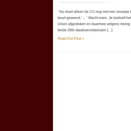
‘ Nu moet alleen de CU nog met een snoepje 
beurt geweest.’ – ‘ Wacht even. Je bedoelt het
Union afgestoken en daarmee volgens menig 
beide D66-staatssecretarissen […]
Read Full Post »