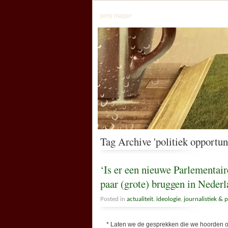
jerry mager
Tag Archive 'politiek opportu
‘Is er een nieuwe Parlementai
paar (grote) bruggen in Nederl
Posted in
actualiteit
,
ideologie
,
journalistiek & 
* Laten we de gesprekken die we hoorden op ter