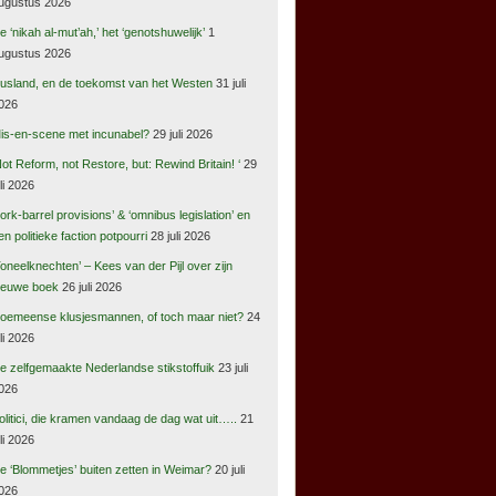
ugustus 2026
e ‘nikah al-mut’ah,’ het ‘genotshuwelijk’
1
ugustus 2026
usland, en de toekomst van het Westen
31 juli
026
is-en-scene met incunabel?
29 juli 2026
Not Reform, not Restore, but: Rewind Britain! ‘
29
uli 2026
pork-barrel provisions’ & ‘omnibus legislation’ en
en politieke faction potpourri
28 juli 2026
Toneelknechten’ – Kees van der Pijl over zijn
ieuwe boek
26 juli 2026
oemeense klusjesmannen, of toch maar niet?
24
uli 2026
e zelfgemaakte Nederlandse stikstoffuik
23 juli
026
olitici, die kramen vandaag de dag wat uit…..
21
uli 2026
e ‘Blommetjes’ buiten zetten in Weimar?
20 juli
026