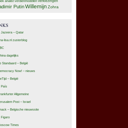
tiek analist
verdienmodellen
verkiezingen
Willemijn
adimir Putin
Zohra
INKS
l Jazeera – Qatar
na-lisa.nl zusterblog
BC
hina dagelijks
e Standaard – België
emocracy Now! – nieuws
eTijd – België
l País
rankfurter Allgemeine
erusalem Post – Israel
nack – Belgische nieuwssite
e Figaro
oscow Times