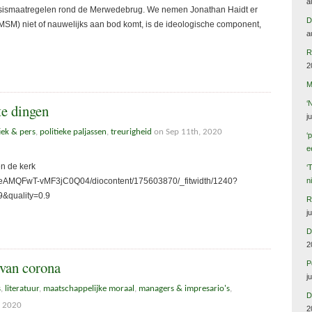
a
risismaatregelen rond de Merwedebrug. We nemen Jonathan Haidt er
D
(MSM) niet of nauwelijks aan bod komt, is de ideologische component,
a
R
2
M
‘
te dingen
j
iek & pers
,
politieke paljassen
,
treurigheid
on Sep 11th, 2020
‘
e
 buiten de kerk
‘
8PeAMQFwT-vMF3jC0Q04/diocontent/175603870/_fitwidth/1240?
n
cca1279&quality=0.9
R
j
D
2
 van corona
P
j
s
,
literatuur
,
maatschappelijke moraal
,
managers & impresario's
,
D
, 2020
2