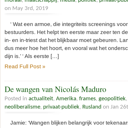
moraal
,
maatschappij
,
media
,
politiek
,
privaat-pub
on May 3rd, 2019
‘ Wat een armoe, die integriteits screenings voor
bestuurders. Het helpt ten eerste maar zeer ten de
in- en in-triest dat het blijkbaar moet gebeuren. L
dus meer hoe het hoort, en vooral wat het ondersc
dijn is.’ ‘ Als eerste […]
Read Full Post »
De wangen van Nicolás Maduro
Posted in
actualiteit
,
Amerika
,
frames
,
geopolitiek
neoliberalisme
,
privaat-publiek
,
Rusland
on Jan 26
Jamie: ‘Wangen blijken belangrijk voor tekenaars