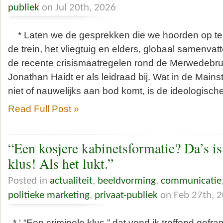
publiek
on Jul 20th, 2026
* Laten we de gesprekken die we hoorden op terra
de trein, het vliegtuig en elders, globaal samenvat
de recente crisismaatregelen rond de Merwedeb
Jonathan Haidt er als leidraad bij. Wat in de Mai
niet of nauwelijks aan bod komt, is de ideologisc
Read Full Post »
“Een kosjere kabinetsformatie? Da’s is
klus! Als het lukt.”
Posted in
actualiteit
,
beeldvorming
,
communicatie
politieke marketing
,
privaat-publiek
on Feb 27th, 
* ‘ “Een criminele klus,” dat vond ik treffend gefr