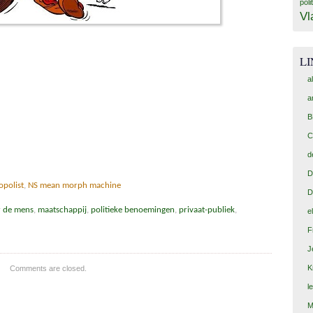
poli
Vl
L
a
a
B
C
d
D
opolist
,
NS mean morph machine
D
r de mens
,
maatschappij
,
politieke benoemingen
,
privaat-publiek
,
e
F
J
K
Comments are closed.
l
M