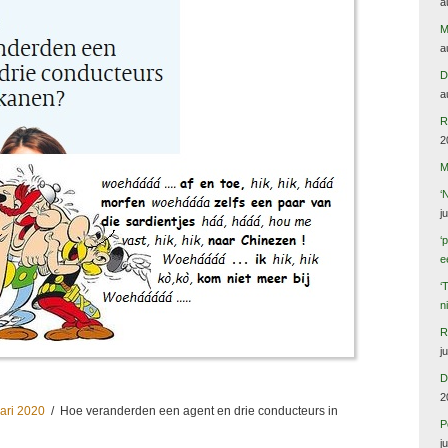
a
M
a
D
a
R
2
M
‘
j
‘
e
‘
n
R
j
D
2
uari 2020
/ Hoe veranderden een agent en drie conducteurs in
P
j