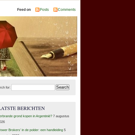
Feed on
Posts
Comments
rch for:
AATSTE BERICHTEN
erbrande grond kopen in Argentinië?
7 augustus
026
Power Brokers’ in de polder: een handleiding
5