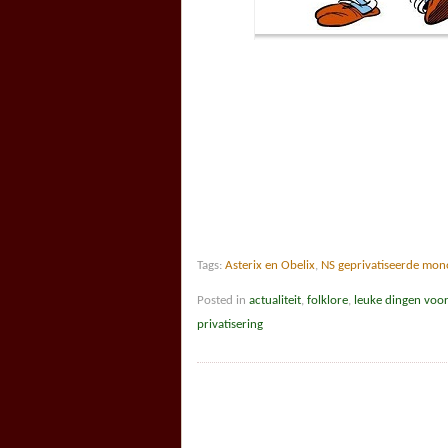
Tags:
Asterix en Obelix
,
NS geprivatiseerde mon
Posted in
actualiteit
,
folklore
,
leuke dingen voo
privatisering