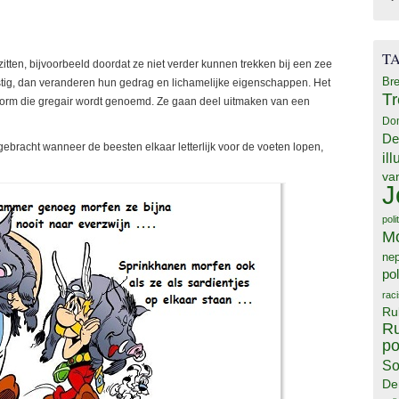
T
zitten, bijvoorbeeld doordat ze niet verder kunnen trekken bij een zee
Bre
stig, dan veranderen hun gedrag en lichamelijke eigenschappen. Het
T
svorm die gregair wordt genoemd. Ze gaan deel uitmaken van een
Do
De
gebracht wanneer de beesten elkaar letterlijk voor de voeten lopen,
il
va
J
poli
M
ne
pol
rac
Ru
Ru
po
So
De