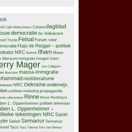
AGS
dagblad
xit
Corona
Café Weltschmerz
rouw
democratie
de Volkskrant
Feisal
Forum voor
nald Trump
Hajo de Reijger – politiek
mocratie
Ilham
lustrator NRC
Ilham
humor
n Ittersum
Imogen Izem
immigratie
erry Mager
Jos Collignon -
massa-immigratie
tiek illustrator
ohammad
neoliberalisme
Oekraïne
onderwijs
NRC
pnieuws
itiek
propaganda
politieke marketing
Rinne
isme
referendum
Rinne Reefmans
ben L. Oppenheimer politiek tekenaar
ben L. Oppenheimer –
litieke tekeningen NRC
Sarah
Semanur
yfer
Semanur
Satish
mirel
Taco
Taco Talsma
Tom-Jan Meeus