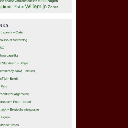
tiek analist
verdienmodellen
verkiezingen
Willemijn
adimir Putin
Zohra
INKS
l Jazeera – Qatar
na-lisa.nl zusterblog
BC
hina dagelijks
e Standaard – België
emocracy Now! – nieuws
eTijd – België
l País
rankfurter Allgemeine
erusalem Post – Israel
nack – Belgische nieuwssite
e Figaro
oscow Times