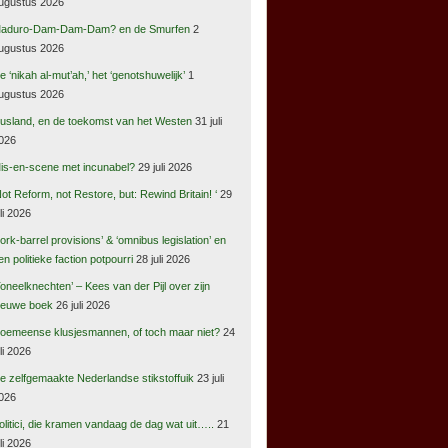
ugustus 2026
aduro-Dam-Dam-Dam? en de Smurfen
2
ugustus 2026
e ‘nikah al-mut’ah,’ het ‘genotshuwelijk’
1
ugustus 2026
usland, en de toekomst van het Westen
31 juli
026
is-en-scene met incunabel?
29 juli 2026
Not Reform, not Restore, but: Rewind Britain! ‘
29
uli 2026
pork-barrel provisions’ & ‘omnibus legislation’ en
en politieke faction potpourri
28 juli 2026
Toneelknechten’ – Kees van der Pijl over zijn
ieuwe boek
26 juli 2026
oemeense klusjesmannen, of toch maar niet?
24
uli 2026
e zelfgemaakte Nederlandse stikstoffuik
23 juli
026
olitici, die kramen vandaag de dag wat uit…..
21
uli 2026