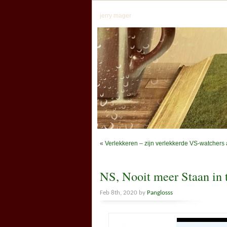
jerry mager
«
Verlekkeren – zijn verlekkerde VS-watcher
NS, Nooit meer Staan in
Feb 8th, 2020 by
Panglosss