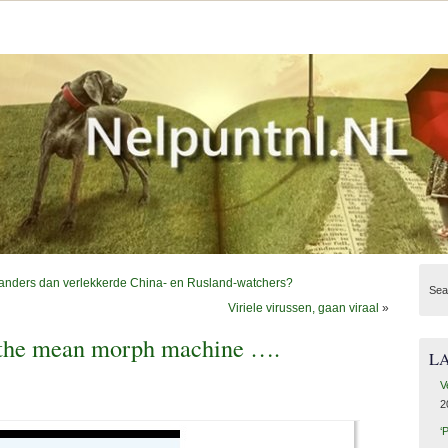
s anders dan verlekkerde China- en Rusland-watchers?
Sea
Viriele virussen, gaan viraal
»
 the mean morph machine ….
L
V
2
‘