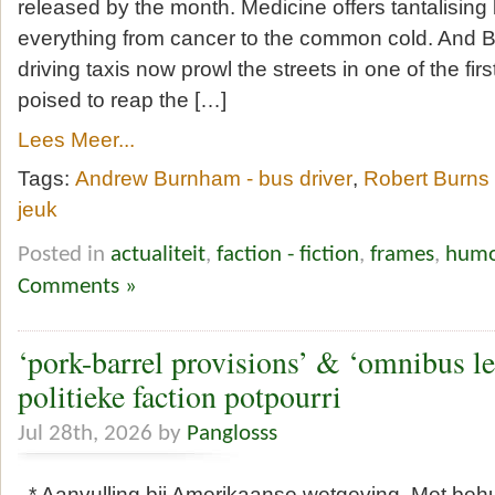
released by the month. Medicine offers tantalising
everything from cancer to the common cold. And Bri
driving taxis now prowl the streets in one of the first
poised to reap the […]
Lees Meer...
Tags:
Andrew Burnham - bus driver
,
Robert Burns 
jeuk
Posted in
actualiteit
,
faction - fiction
,
frames
,
humo
Comments »
‘pork-barrel provisions’ & ‘omnibus le
politieke faction potpourri
Jul 28th, 2026 by
Panglosss
* Aanvulling bij Amerikaanse wetgeving. Met beh