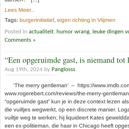
Lees Meer...
Tags:
burgerinitiatief
,
eigen richting in Vlijmen
Posted in
actualiteit
,
humor wrang
,
leuke dingen 
Comments »
“Een opgeruimde gast, is niemand tot
Aug 19th, 2024 by
Panglosss
‘The merry gentleman’ – https://www.imdb.com/t
www.rogerebert.com/reviews/the-merry-gentleman-2
“opgeruimde gast” kun je in deze context lezen als
die vuiltjes wegwerkt, op een discrete manier. Log
vuiltje weg te werken; hij liquideert Kates geweld
een ex-politieman, die haar in Chicago heeft opge