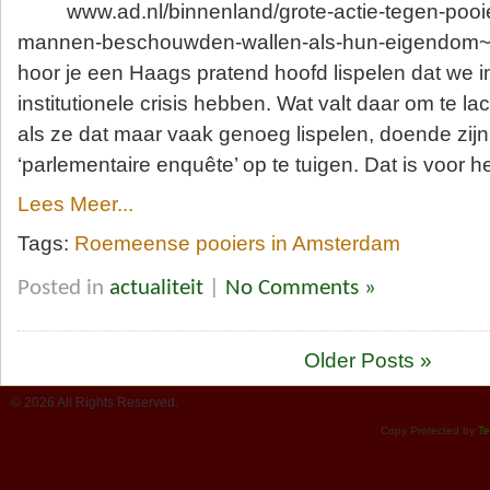
www.ad.nl/binnenland/grote-actie-tegen-pooi
mannen-beschouwden-wallen-als-hun-eigendom~af
hoor je een Haags pratend hoofd lispelen dat we 
institutionele crisis hebben. Wat valt daar om te 
als ze dat maar vaak genoeg lispelen, doende zij
‘parlementaire enquête’ op te tuigen. Dat is voor h
Lees Meer...
Tags:
Roemeense pooiers in Amsterdam
Posted in
actualiteit
|
No Comments »
Older Posts »
© 2026 All Rights Reserved.
Copy Protected by
Te