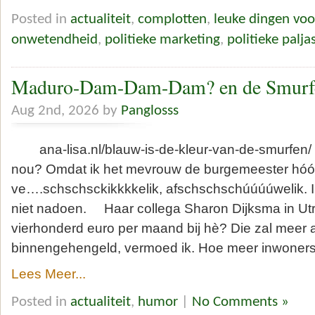
Posted in
actualiteit
,
complotten
,
leuke dingen vo
onwetendheid
,
politieke marketing
,
politieke palja
Maduro-Dam-Dam-Dam? en de Smurf
Aug 2nd, 2026 by
Panglosss
ana-lisa.nl/blauw-is-de-kleur-van-de-smurfen/
nou? Omdat ik het mevrouw de burgemeester hóó
ve….schschsckikkkkelik, afschschschúúúúwelik. I
niet nadoen. Haar collega Sharon Dijksma in Utre
vierhonderd euro per maand bij hè? Die zal meer 
binnengehengeld, vermoed ik. Hoe meer inwoners
Lees Meer...
Posted in
actualiteit
,
humor
|
No Comments »