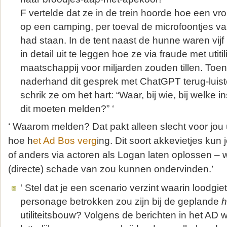
F vertelde dat ze in de trein hoorde hoe een vr
op een camping, per toeval de microfoontjes va
had staan. In de tent naast de hunne waren vi
in detail uit te leggen hoe ze via fraude met utiti
maatschappij voor miljarden zouden tillen. Toen 
naderhand dit gesprek met ChatGPT terug-luist
schrik ze om het hart: “Waar, bij wie, bij welke 
dit moeten melden?” ‘
‘ Waarom melden? Dat pakt alleen slecht voor jou 
hoe h
et Ad Bos verg
ing. Dit soort akkevietjes kun
of anders via actoren als Logan laten oplossen – w
(directe) schade van zou kunnen ondervinden.’
‘ Stel dat je een scenario verzint waarin loodgie
personage betrokken zou zijn bij de geplande
h
utiliteitsbouw? Volgens de berichten in het AD 