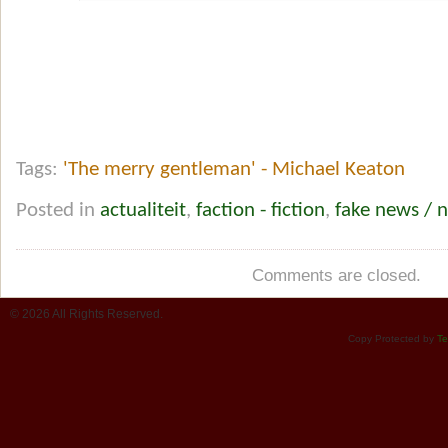
Tags:
'The merry gentleman' - Michael Keaton
Posted in
actualiteit
,
faction - fiction
,
fake news / 
Comments are closed.
© 2026 All Rights Reserved.
Copy Protected by
Te