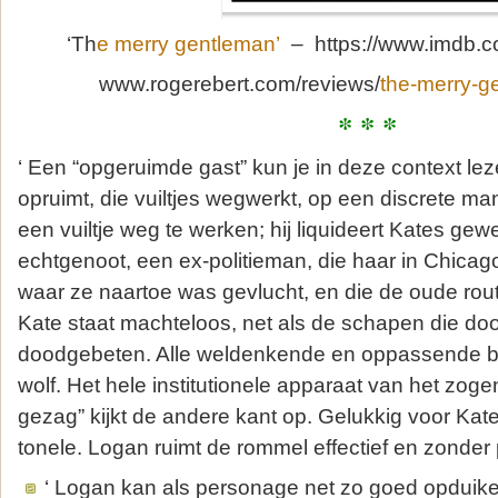
‘Th
e merry gentleman’
– https://www.imdb.co
www.rogerebert.com/reviews/
the-merry-g
* * *
‘ Een “opgeruimde gast” kun je in deze context lez
opruimt, die vuiltjes wegwerkt, op een discrete ma
een vuiltje weg te werken; hij liquideert Kates gew
echtgenoot, een ex-politieman, die haar in Chicag
waar ze naartoe was gevlucht, en die de oude routi
Kate staat machteloos, net als de schapen die do
doodgebeten. Alle weldenkende en oppassende bu
wolf. Het hele institutionele apparaat van het z
gezag” kijkt de andere kant op. Gelukkig voor Kate
tonele. Logan ruimt de rommel effectief en zonder
‘ Logan kan als personage net zo goed opduike