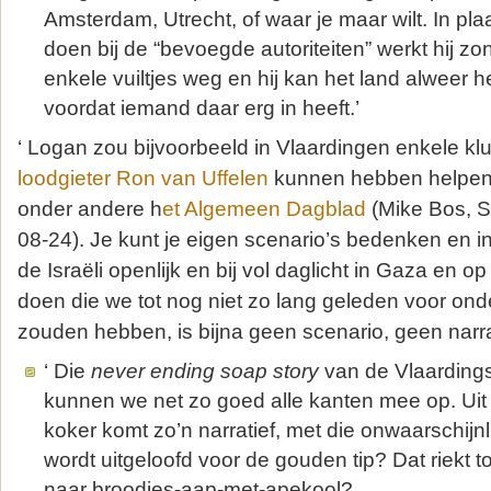
Amsterdam, Utrecht, of waar je maar wilt. In pla
doen bij de “bevoegde autoriteiten” werkt hij z
enkele vuiltjes weg en hij kan het land alweer 
voordat iemand daar erg in heeft.’
‘ Logan zou bijvoorbeeld in Vlaardingen enkele kl
loodgieter Ron van Uffelen
kunnen hebben helpen
onder andere h
et Algemeen Dagblad
(
Mike Bos,
08-24). Je kunt je eigen scenario’s bedenken en in
de Israëli openlijk en bij vol daglicht in Gaza en
doen die we tot nog niet zo lang geleden voor o
zouden hebben, is bijna geen scenario, geen narrat
‘ Die
never ending soap story
van de Vlaardings
kunnen we net zo goed alle kanten mee op. Uit
koker komt zo’n narratief, met die onwaarschijnl
wordt uitgeloofd voor de gouden tip? Dat riekt t
naar broodjes-aap-met-apekool?