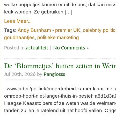
welke poppetjes komen er uit de bus, dat kan mis
leuk worden. Ze gebruiken […]
Lees Meer...
Tags:
Andy Burnham - premier UK
,
celebrity politi
goudhaantjes
,
politieke marketing
Posted in
actualiteit
|
No Comments »
De ‘Blommetjes’ buiten zetten in Wei
Jul 20th, 2026 by
Panglosss
www.ad.nl/politiek/meerderheid-kamer-klaar-met
omroep-hoort-niet-langer-thuis-in-bestel~a8d1d3a
Haagse Kaasstolpers of ze weten wat de Weimarr
tanden zullen je ratelend uit het hoofd vallen. On