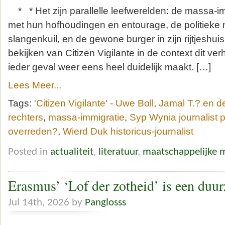
* * Het zijn parallelle leefwerelden: de massa-i
met hun hofhoudingen en entourage, de politieke
slangenkuil, en de gewone burger in zijn rijtjeshuis
bekijken van Citizen Vigilante in de context dit ver
ieder geval weer eens heel duidelijk maakt. […]
Lees Meer...
Tags:
'Citizen Vigilante' - Uwe Boll
,
Jamal T.? en d
rechters
,
massa-immigratie
,
Syp Wynia journalist p
overreden?
,
Wierd Duk historicus-journalist
Posted in
actualiteit
,
literatuur
,
maatschappelijke 
Erasmus’ ‘Lof der zotheid’ is een duu
Jul 14th, 2026 by
Panglosss