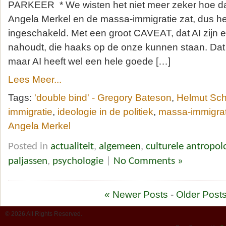
PARKEER * We wisten het niet meer zeker hoe da
Angela Merkel en de massa-immigratie zat, dus h
ingeschakeld. Met een groot CAVEAT, dat AI zijn
nahoudt, die haaks op de onze kunnen staan. Dat 
maar AI heeft wel een hele goede […]
Lees Meer...
Tags:
'double bind' - Gregory Bateson
,
Helmut Sch
immigratie
,
ideologie in de politiek
,
massa-immigrat
Angela Merkel
Posted in
actualiteit
,
algemeen
,
culturele antropol
paljassen
,
psychologie
|
No Comments »
« Newer Posts
-
Older Posts
© 2026 All Rights Reserved.