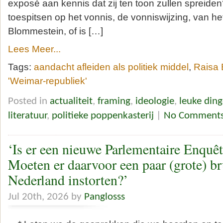
exposé aan kennis dat zij ten toon zullen spreiden
toespitsen op het vonnis, de vonniswijzing, van he
Blommestein, of is […]
Lees Meer...
Tags:
aandacht afleiden als politiek middel
,
Raisa 
'Weimar-republiek'
Posted in
actualiteit
,
framing
,
ideologie
,
leuke din
literatuur
,
politieke poppenkasterij
|
No Comments
‘Is er een nieuwe Parlementaire Enquê
Moeten er daarvoor een paar (grote) b
Nederland instorten?’
Jul 20th, 2026 by
Panglosss