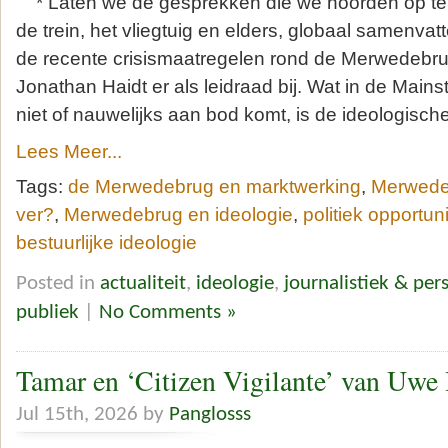
* Laten we de gesprekken die we hoorden op terra
de trein, het vliegtuig en elders, globaal samenvat
de recente crisismaatregelen rond de Merwedeb
Jonathan Haidt er als leidraad bij. Wat in de Mai
niet of nauwelijks aan bod komt, is de ideologisc
Lees Meer...
Tags:
de Merwedebrug en marktwerking
,
Merwedeb
ver?
,
Merwedebrug en ideologie
,
politiek opportu
bestuurlijke ideologie
Posted in
actualiteit
,
ideologie
,
journalistiek & per
publiek
|
No Comments »
Tamar en ‘Citizen Vigilante’ van Uwe 
Jul 15th, 2026 by
Panglosss