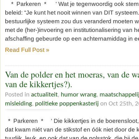
* Parkeren * ‘ Wat je tegenwoordig ook stemt, j
beleid: “Je kunt het nooit winnen van DIT systeem.” 
bestuurlijke systeem zou dus veranderd moeten w
met de (her-)invoering en institutionalisering van 
afschaffing gebeurde op een achternamiddag in e
Read Full Post »
Van de polder en het moeras, van de wa
van de kikkertjes?).
Posted in
actualiteit
,
humor wrang
,
maatschappeli
misleiding
,
politieke poppenkasterij
on Oct 25th, 
* Parkeren * ‘ Die kikkertjes in de boerensloot,
dat kwam niét van de stikstof en óók niet door de 
tuurlijk, leuk, en ook dat van de polsstok, die bij