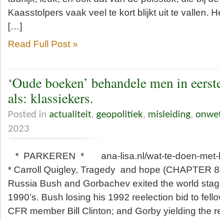
Kaasstolpers vaak veel te kort blijkt uit te vallen.
[…]
Read Full Post »
‘Oude boeken’ behandele men in eerste 
als: klassiekers.
Posted in
actualiteit
,
geopolitiek
,
misleiding
,
onwe
2023
* PARKEREN * ana-lisa.nl/wat-te-doen-met-liede
* Carroll Quigley, Tragedy and hope (CHAPTER 8
Russia Bush and Gorbachev exited the world stage
1990’s. Bush losing his 1992 reelection bid to fel
CFR member Bill Clinton; and Gorby yielding the re