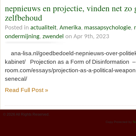
nepnieuws en projectie, vinden net zo 
zelfbehoud
Posted in
actualiteit
,
Amerika
,
massapsychologie
,
ondermijning
,
zwendel
on Apr 9th, 2023
ana-lisa.nl/goedbedoeld-nepnieuws-over-politiek
kabinet/ Projection as a Form of Disinformation –
room.com/essays/projection-as-a-political-weapon-
senecal/
Read Full Post »
© 2026 All Rights Reserved.
Copy Protected by
Te