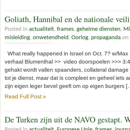
Goliath, Hannibal en de nationale veil
Posted in
actualiteit
,
frames
,
geheime diensten
,
Mi
misleiding
,
onwetendheid
,
Oorlog
,
propaganda
on 
What really happened in Israel on Oct. 7? w/Max
verhaal Blumenthal >> video doorspoelen >>> 3:45
gehakt wordt vallen spaanders, collateral damage
tot je dienst, maar dat is compleet en geheel iets 
zijn eigen leger bevel geeft om op eigen burgers [
Read Full Post »
De Turken zijn uit de NAVO gestapt.
Posted in
actualiteit
,
Europese Unie
,
frames
,
journa