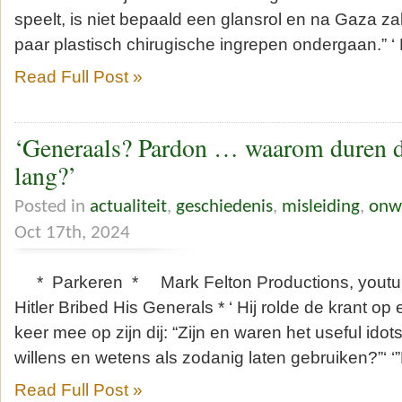
speelt, is niet bepaald een glansrol en na Gaza z
paar plastisch chirugische ingrepen ondergaan.” ‘ Hi
Read Full Post »
‘Generaals? Pardon … waarom duren d
lang?’
Posted in
actualiteit
,
geschiedenis
,
misleiding
,
onw
Oct 17th, 2024
* Parkeren * Mark Felton Productions, youtu
Hitler Bribed His Generals * ‘ Hij rolde de krant op
keer mee op zijn dij: “Zijn en waren het useful idot
willens en wetens als zodanig laten gebruiken?”‘ ‘
Read Full Post »