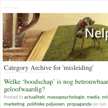
jerry mager
Category Archive for 'misleiding'
Welke ‘boodschap’ is nog betrouwbaar
geloofwaardig?
Posted in
actualiteit
,
massapsychologie
,
media
,
mi
marketing
,
politieke paljassen
,
propaganda
on Jun 