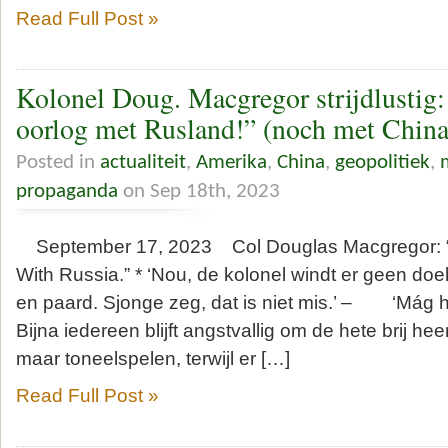
Read Full Post »
Kolonel Doug. Macgregor strijdlustig:
oorlog met Rusland!” (noch met China
Posted in
actualiteit
,
Amerika
,
China
,
geopolitiek
,
propaganda
on Sep 18th, 2023
September 17, 2023 Col Douglas Macgregor: 
With Russia.” * ‘Nou, de kolonel windt er geen d
en paard. Sjonge zeg, dat is niet mis.’ – ‘Mág he
Bijna iedereen blijft angstvallig om de hete brij he
maar toneelspelen, terwijl er […]
Read Full Post »