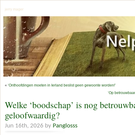
jerry mager
«
‘Onthoofdingen moeten in Ierland beslist geen gewoonte worden!’
‘Op betrouwbaar
Welke ‘boodschap’ is nog betrouwb
geloofwaardig?
Jun 16th, 2026 by
Panglosss