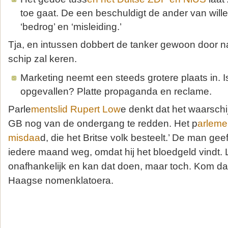
toe gaat. De een beschuldigt de ander van will
‘bedrog’ en ‘misleiding.’
Tja, en intussen dobbert de tanker gewoon door na
schip zal keren.
Marketing neemt een steeds grotere plaats in. I
opgevallen? Platte propaganda en reclame.
Parle
mentslid Rupert Low
e denkt dat het waarschijn
GB nog van de ondergang te redden. Het p
arleme
misdaa
d, die het Britse volk besteelt.’ De man geef
iedere maand weg, omdat hij het bloedgeld vindt. 
onafhankelijk en kan dat doen, maar toch. Kom da
Haagse nomenklatoera.