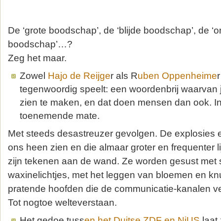
De ‘grote boodschap’, de ‘blijde boodschap’, de ‘
boodschap’…?
Zeg het maar.
Zowel
Hajo de Reijge
r als R
uben Oppenheime
tegenwoordig speelt: een woordenbrij waarvan 
zien te maken, en dat doen mensen dan ook. I
toenemende mate.
Met steeds desastreuzer gevolgen. De explosies
ons heen zien en die almaar groter en frequenter l
zijn tekenen aan de wand. Ze worden gesust met st
waxinelichtjes, met het leggen van bloemen en kn
pratende hoofden die de communicatie-kanalen ve
Tot nogtoe welteverstaan.
Het gedoe tuss
en het Duitse ZDF en NiUS
laat