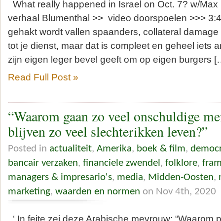
What really happened in Israel on Oct. 7? w/Max
verhaal Blumenthal >> video doorspoelen >>> 3:45
gehakt wordt vallen spaanders, collateral damage
tot je dienst, maar dat is compleet en geheel iets 
zijn eigen leger bevel geeft om op eigen burgers [
Read Full Post »
“Waarom gaan zo veel onschuldige me
blijven zo veel slechterikken leven?”
Posted in
actualiteit
,
Amerika
,
boek & film
,
democr
bancair verzaken
,
financiele zwendel
,
folklore
,
fra
managers & impresario's
,
media
,
Midden-Oosten
,
marketing
,
waarden en normen
on Nov 4th, 2020
‘ In feite zei deze Arabische mevrouw: “Waarom pr