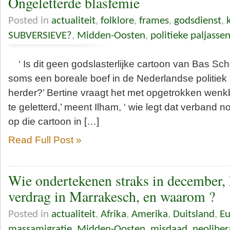
Ongeletterde blasfemie
Posted in
actualiteit
,
folklore
,
frames
,
godsdienst
,
SUBVERSIEVE?
,
Midden-Oosten
,
politieke paljasse
‘ Is dit geen godslasterlijke cartoon van Bas Scho
soms een boreale boef in de Nederlandse politiek
herder?’ Bertine vraagt het met opgetrokken wenkb
te geletterd,’ meent Ilham, ‘ wie legt dat verband n
op die cartoon in […]
Read Full Post »
Wie ondertekenen straks in december,
verdrag in Marrakesch, en waarom ?
Posted in
actualiteit
,
Afrika
,
Amerika
,
Duitsland
,
Eu
massamigratie
,
Midden-Oosten
,
misdaad
,
neoliber