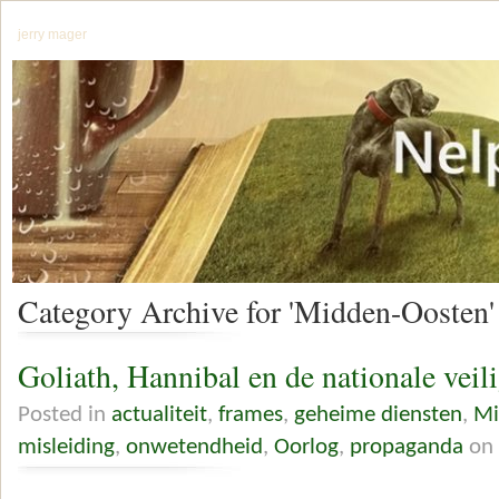
jerry mager
Category Archive for 'Midden-Oosten'
Goliath, Hannibal en de nationale veil
Posted in
actualiteit
,
frames
,
geheime diensten
,
Mi
misleiding
,
onwetendheid
,
Oorlog
,
propaganda
on 