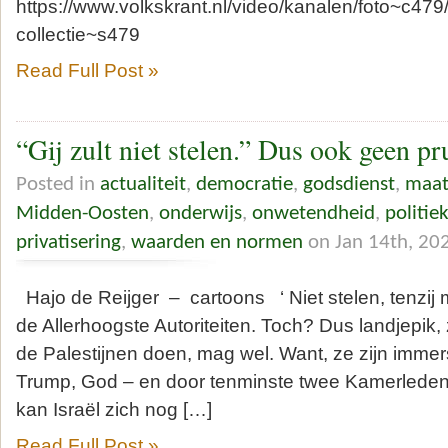
https://www.volkskrant.nl/video/kanalen/foto~c479
collectie~s479
Read Full Post »
“Gij zult niet stelen.” Dus ook geen pr
Posted in
actualiteit
,
democratie
,
godsdienst
,
maat
Midden-Oosten
,
onderwijs
,
onwetendheid
,
politie
privatisering
,
waarden en normen
on Jan 14th, 20
Hajo de Reijger – cartoons ‘ Niet stelen, tenzij 
de Allerhoogste Autoriteiten. Toch? Dus landjepik, z
de Palestijnen doen, mag wel. Want, ze zijn imme
Trump, God – en door tenminste twee Kamerleden
kan Israël zich nog […]
Read Full Post »