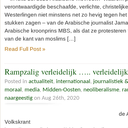
verontwaardigde beschaafde, verlichte, christelijk
Westerlingen niet minstens net zo hevig tegen het 
stukken zagen – van de Arabische journalist Jam
Arabische kroonprins MBS, als dat ze protesteren
van de kant van moslims […]
Read Full Post »
Rampzalig verleidelijk ….. verleideli
Posted in
actualiteit
,
internationaal
,
journalistiek 
moraal
,
media
,
Midden-Oosten
,
neoliberalisme
,
r
naargeestig
on Aug 26th, 2020
de Aarsmancoll
Volkskrant