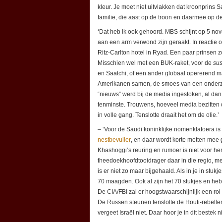
kleur. Je moet niet uitvlakken dat kroonprins 
familie, die aast op de troon en daarmee op de 
‘Dat heb ik ook gehoord. MBS schijnt op 5 no
aan een arm verwond zijn geraakt. In reactie 
Ritz-Carlton hotel in Ryad. Een paar prinsen zo
Misschien wel met een BUK-raket, voor de
su
en Saatchi, of een ander globaal opererend 
Amerikanen samen, de smoes van een onderzo
“nieuws” werd bij de media ingestoken, al dan
tenminste. Trouwens, hoeveel media bezitten de
in volle gang. Tenslotte draait het om de olie.’
– ‘Voor de Saudi koninklijke nomenklatoera i
nestbevuiler
, en daar wordt korte metten mee g
Khashoggi’s reuring en rumoer is niet voor her
theedoekhoofdtooidrager daar in die regio, 
is er niet zo maar bijgehaald. Als in je in stuk
70 maagden. Ook al zijn het 70 stukjes en he
De CIA/FBI zal er hoogstwaarschijnlijk een ro
De Russen steunen tenslotte de Houti-rebellen
vergeet Israël niet. Daar hoor je in dit bestek 