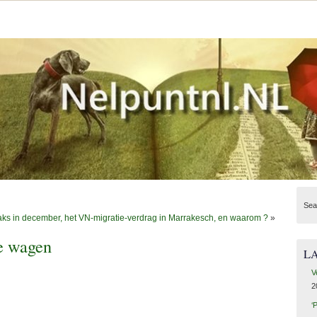
Sea
aks in december, het VN-migratie-verdrag in Marrakesch, en waarom ?
»
e wagen
L
V
2
‘