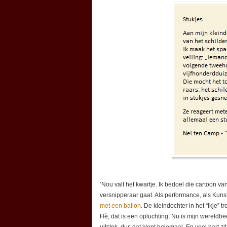
‘Nou valt het kwartje. Ik bedoel die cartoon va
versnipperaar gaat. Als performance, als Kunst
met een ballon
. De kleindochter in het “Ikje” 
Hè, dat is een opluchting. Nu is mijn wereldbe
uitstek, dus dat klopt helemaal. En veel hart zit