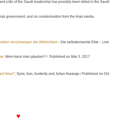
 and critic of the Saudi leadership has possibly been killed in the Saudi
y Arab government, and no condemnation from the Arab media.
edien verschweigen die Wirklichkeit
– Die selbsternannte Elite – Link
se
: Wem kann man glauben? / Published on Mar 3, 2017
ved News
”, Syria, Iran, Austerity and Julian Assange / Published on Oct
♥