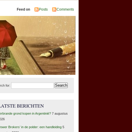
Feed on
Posts
Comments
rch for:
AATSTE BERICHTEN
erbrande grond kopen in Argentinië?
7 augustus
026
Power Brokers’ in de polder: een handleiding
5