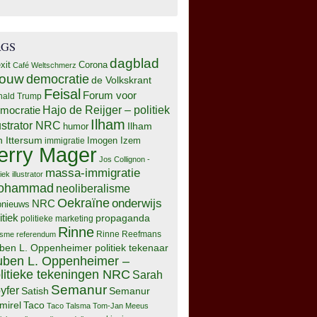
AGS
dagblad
xit
Corona
Café Weltschmerz
rouw
democratie
de Volkskrant
Feisal
Forum voor
nald Trump
Hajo de Reijger – politiek
mocratie
Ilham
lustrator NRC
Ilham
humor
n Ittersum
Imogen Izem
immigratie
erry Mager
Jos Collignon -
massa-immigratie
tiek illustrator
ohammad
neoliberalisme
Oekraïne
onderwijs
NRC
pnieuws
itiek
propaganda
politieke marketing
Rinne
isme
referendum
Rinne Reefmans
ben L. Oppenheimer politiek tekenaar
ben L. Oppenheimer –
litieke tekeningen NRC
Sarah
Semanur
yfer
Semanur
Satish
mirel
Taco
Taco Talsma
Tom-Jan Meeus