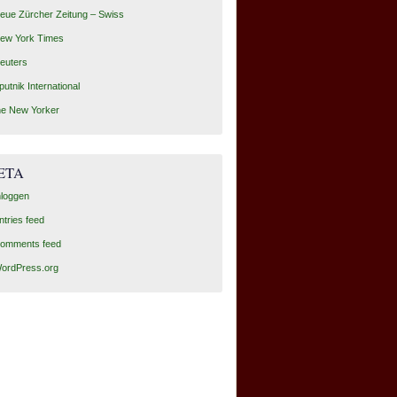
eue Zürcher Zeitung – Swiss
ew York Times
euters
putnik International
he New Yorker
ETA
nloggen
ntries feed
omments feed
ordPress.org