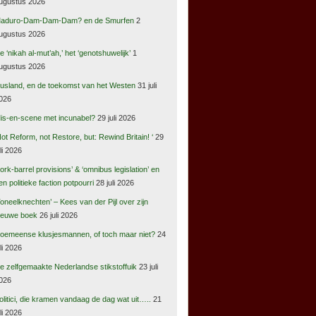
ugustus 2026
aduro-Dam-Dam-Dam? en de Smurfen
2
ugustus 2026
e ‘nikah al-mut’ah,’ het ‘genotshuwelijk’
1
ugustus 2026
usland, en de toekomst van het Westen
31 juli
026
is-en-scene met incunabel?
29 juli 2026
Not Reform, not Restore, but: Rewind Britain! ‘
29
uli 2026
pork-barrel provisions’ & ‘omnibus legislation’ en
en politieke faction potpourri
28 juli 2026
Toneelknechten’ – Kees van der Pijl over zijn
ieuwe boek
26 juli 2026
oemeense klusjesmannen, of toch maar niet?
24
uli 2026
e zelfgemaakte Nederlandse stikstoffuik
23 juli
026
olitici, die kramen vandaag de dag wat uit…..
21
uli 2026