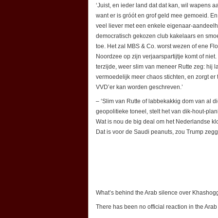
‘Juist, en ieder land dat dat kan, wil wapens a
want er is gróót en grof geld mee gemoeid. En 
veel liever met een enkele eigenaar-aandeel
democratisch gekozen club kakelaars en smoe
toe. Het zal MBS & Co. worst wezen of ene Fl
Noordzee op zijn verjaarspartijtje komt of n
terzijde, weer slim van meneer Rutte zeg: hij l
vermoedelijk meer chaos stichten, en zorgt er 
VVD’er kan worden geschreven.’
– ‘Slim van Rutte of labbekakkig dom van al d
geopolitieke toneel, stelt het van dik-hout-plan
Wat is nou de big deal om het Nederlandse klo
Dat is voor de Saudi peanuts, zou Trump zegge
What’s behind the Arab silence over Khashogg
There has been no official reaction in the Ara