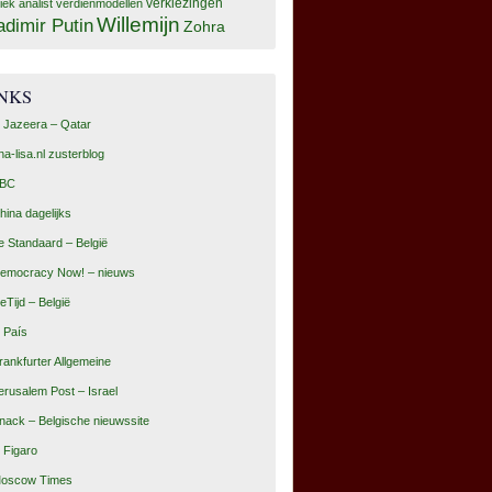
tiek analist
verdienmodellen
verkiezingen
Willemijn
adimir Putin
Zohra
INKS
l Jazeera – Qatar
na-lisa.nl zusterblog
BC
hina dagelijks
e Standaard – België
emocracy Now! – nieuws
eTijd – België
l País
rankfurter Allgemeine
erusalem Post – Israel
nack – Belgische nieuwssite
e Figaro
oscow Times