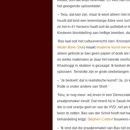
het geeigende oplosmiddel.’
– ‘Nou, dat kan zijn, maar ik weet alleen niet
houdt dat kind een levenslange fobie voor luc
ze het in d’r hersens haalt ooit de polletiek in
Kinderen blootstelling aan heftige beelden, da
‘Bas laat ook het cultuurverschil zien: Kroonp
Mister Bone Saw
) maakt
moderne kunst met e
alleen gebruik je dan geen papier of doek als 
en welke materialen je daar het meeste voorh
Khashoggi in stukken is gezaagd. Ik bedoel die 
oplossen. Tenslotte zijn er grote oliebelange
– ‘Je bedoelt: dat is realistische kunst? Ja, z
Rutte is onder andere van Shell.’
‘Nou, er nog meer: wij leven in een Democrat
praatjesmaker inruilt. Dat moest hij in Saudi-Ar
die is ook oranje-geel en van de VVD, net als
been te zetten. Bas van der Schot hoeft niet ba
behandeling krijgt.
Stephen Colbert
trouwens o
– ‘Ik vind dat die praatjesmaker van Bas net 