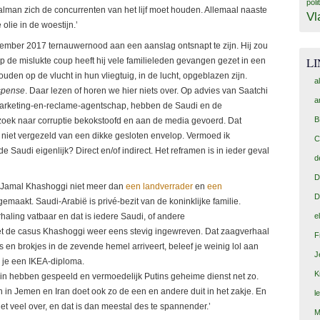
poli
Salman zich de concurrenten van het lijf moet houden. Allemaal naaste
Vl
olie in de woestijn.’
vember 2017 ternauwernood aan een aanslag ontsnapt te zijn. Hij zou
L
op de mislukte coup heeft hij vele familieleden gevangen gezet in een
uden op de vlucht in hun vliegtuig, in de lucht, opgeblazen zijn.
a
spense
. Daar lezen of horen we hier niets over. Op advies van Saatchi
a
marketing-en-reclame-agentschap, hebben de Saudi en de
B
ek naar corruptie bekokstoofd en aan de media gevoerd. Dat
 niet vergezeld van een dikke gesloten envelop. Vermoed ik
C
 Saudi eigenlijk? Direct en/of indirect. Het reframen is in ieder geval
d
D
s Jamal Khashoggi niet meer dan
een landverrader
en
een
D
emaakt. Saudi-Arabië is privé-bezit van de koninklijke familie.
e
haling vatbaar en dat is iedere Saudi, of andere
met de casus Khashoggi weer eens stevig ingewreven. Dat zaagverhaal
F
jes en brokjes in de zevende hemel arriveert, beleef je weinig lol aan
J
b je een IKEA-diploma.
K
l in hebben gespeeld en vermoedelijk Putins geheime dienst net zo.
 in Jemen en Iran doet ook zo de een en andere duit in het zakje. En
l
niet veel over, en dat is dan meestal des te spannender.’
M