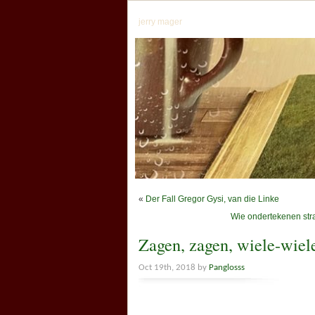
jerry mager
«
Der Fall Gregor Gysi, van die Linke
Wie ondertekenen str
Zagen, zagen, wiele-wiel
Oct 19th, 2018 by
Panglosss