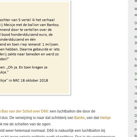
a
M
a
D
a
R
2
M
‘
j
‘
e
‘
n
R
j
n
Bas van der Schot over D66
: een luchtballon die door de
D
 dus. De verwijzing is naar dat schilderij van
Banks
, van dat
meisje
2
trok me de schellen van de ogen.
P
eld weer helemaal normaal. D66 is natuurlijk een luchtballon bij
j
 er bij geen enkele politieke partij of politicus. Dus is de versnipperaar