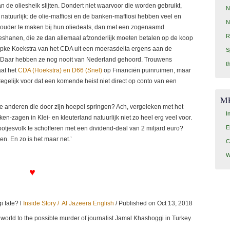
an de oliesheik slijten. Dondert niet waarvoor die worden gebruikt,
N
natuurlijk: de olie-maffiosi en de banken-maffiosi hebben veel en
N
houder te maken bij hun oliedeals, dan met een zogenaamd
R
shanen, die ze dan allemaal afzonderlijk moeten betalen op de koop
opke Koekstra van het CDA uit een moerasdelta ergens aan de
S
iet. Daar hebben ze nog nooit van Nederland gehoord. Trouwens
t
aat het
CDA (Hoekstra) en D66 (Snel)
op Financiën puinruimen, maar
tegelijk voor dat een komende heist niet direct op conto van een
M
ie anderen die door zijn hoepel springen? Ach, vergeleken met het
I
ken-zagen in Klei- en kleuterland natuurlijk niet zo heel erg veel voor.
E
otjesvolk te schofferen met een dividend-deal van 2 miljard euro?
n. En zo is het maar net.’
C
W
♥
i fate? l
Inside Story / Al Jazeera English
/ Published on Oct 13, 2018
b world to the possible murder of journalist Jamal Khashoggi in Turkey.