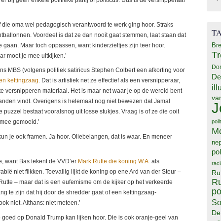
 of die oma wel pedagogisch verantwoord te werk ging hoor. Straks
T
htballonnen. Voordeel is dat ze dan nooit gaat stemmen, laat staan dat
Bre
 te gaan. Maar toch oppassen, want kinderzieltjes zijn teer hoor.
T
ar moet je mee uitkijken.’
Do
rins MBS (volgens politiek satiricus Stephen Colbert een afkorting voor
De
en kettingzaag
. Dat is artistiek net ze effectief als een versnipperaar,
il
te versnipperen materiaal. Het is maar net waar je op de wereld bent
va
anden vindt. Overigens is helemaal nog niet bewezen dat Jamal
J
puzzel bestaat vooralsnog uit losse stukjes. Vraag is of ze die ooit
poli
n mee gemoeid.’
M
o kun je ook framen. Ja hoor. Oliebelangen, dat is waar. En meneer
ne
pol
ie, want Bas tekent de VVD’er
Mark Rutte die koning W.A.
als
rac
abië niet flikken. Toevallig lijkt de koning op ene Ard van der Steur –
Ru
Ru
 Rutte – maar dat is een eufemisme om de kijker op het verkeerde
po
ng te zijn dat hij door de shredder gaat of een kettingzaag-
So
ok niet. Althans: niet meteen.’
De
zo goed op Donald Trump kan lijken hoor. Die is ook oranje-geel van