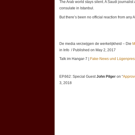
The Arab world stays silent. A Saudi journalist
consulate in Istanbul.
But there’s been no official reaction from an
De media verzwijgen de werkelijkheid – Die
M
in Info / Published on May 2, 2017
Talk im Hangar-7 |
Fake-News und Lügenpres
EP.662: Special Guest
John Pilger
on “
Appro
3, 2018