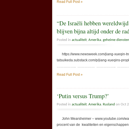
Read Full Post »
“De Israëli hebben wereldwijd 
blijven bijna altijd onder de ra
Posted in
actualiteit
,
Amerika
,
geheime dienste
https://www.newsweek.com/jiang-xueqin-tru
tatsuikeda.substack.com/p/jiang-xueqins-prop
…………….. …………… …………….. ………
Read Full Post »
‘Putin versus Trump?’
Posted in
actualiteit
,
Amerika
,
Rusland
on Oct 2
John Mearsheimer – www.youtube.com/watch?v
procent van de kwaliteiten en eigenschappen