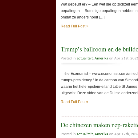
Wat gebeurt er? – Een wet die op zichzelf ee
bepalingen. – Sommige bepalingen hebben ni
omdat ze anders nooit […]
Read Full Post »
Trump’s ballroom en de bulld
Posted in
actualiteit
,
Amerika
on Apr 21st, 202
the Economist – www.economist.com/united-st
trumps-presidency * In de cartoon van Simonds
waarin het hele Epstein-eiland Little St Jame
uitgewist. Deze video van de Duitse onderzoek
Read Full Post »
De chinezen maken nep-rakette
Posted in
actualiteit
,
Amerika
on Apr 17th, 202