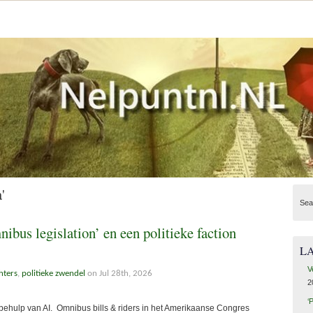
'
Sea
ibus legislation’ en een politieke faction
L
V
hters
,
politieke zwendel
on Jul 28th, 2026
2
‘
behulp van AI. Omnibus bills & riders in het Amerikaanse Congres