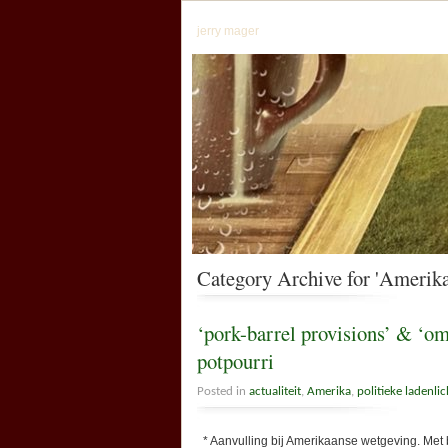
jerry mager
Category Archive for 'Amerika
‘pork-barrel provisions’ & ‘omn
potpourri
Posted in
actualiteit
,
Amerika
,
politieke ladenlic
* Aanvulling bij Amerikaanse wetgeving. Met 