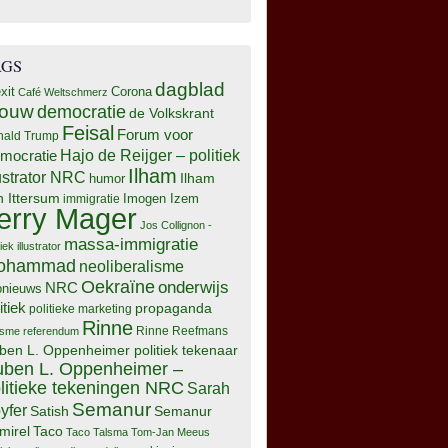
AGS
dagblad
xit
Corona
Café Weltschmerz
rouw
democratie
de Volkskrant
Feisal
Forum voor
nald Trump
Hajo de Reijger – politiek
mocratie
Ilham
lustrator NRC
Ilham
humor
n Ittersum
Imogen Izem
immigratie
erry Mager
Jos Collignon -
massa-immigratie
tiek illustrator
ohammad
neoliberalisme
Oekraïne
onderwijs
NRC
pnieuws
itiek
propaganda
politieke marketing
Rinne
isme
referendum
Rinne Reefmans
ben L. Oppenheimer politiek tekenaar
ben L. Oppenheimer –
litieke tekeningen NRC
Sarah
Semanur
yfer
Semanur
Satish
mirel
Taco
Taco Talsma
Tom-Jan Meeus