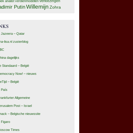
tiek analist
verdienmodellen
verkiezingen
Willemijn
adimir Putin
Zohra
INKS
l Jazeera – Qatar
na-lisa.nl zusterblog
BC
hina dagelijks
e Standaard – België
emocracy Now! – nieuws
eTijd – België
l País
rankfurter Allgemeine
erusalem Post – Israel
nack – Belgische nieuwssite
e Figaro
oscow Times