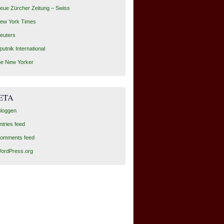
eue Zürcher Zeitung – Swiss
ew York Times
euters
putnik International
he New Yorker
ETA
nloggen
ntries feed
omments feed
ordPress.org