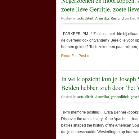
Negerzoenen en moorkoppen. Ac
zoete lieve Gerritje, zoete li
Posted in
actualiteit
,
Amerika
,
Rusland
on Dec 4
PARKEER PM * Ze zitten met drie bij elkaar a
de overheid ook ontvangen? Bereid je voor o
hebben gekost? Toch zeker een paar miljoen, 
Read Full Post »
In welk opzicht kun je Joseph 
Beiden hebben zich door ‘het 
Posted in
actualiteit
,
Amerika
,
geopolitiek
,
gesc
(Pro memorie posting) Erica Benner -books
Discover the untold story of the Apache — fear
battles shaped the history of the American South
dat je de beschaafde Westerlingen op hun wo