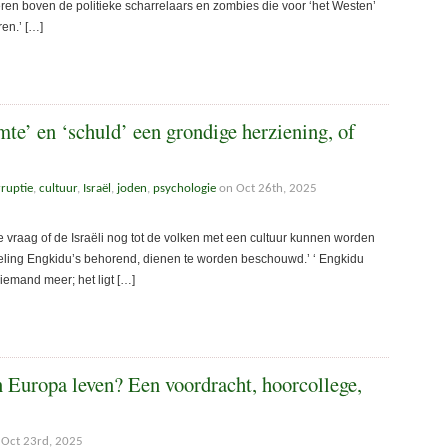
ren boven de politieke scharrelaars en zombies die voor ‘het Westen’
en.’ […]
te’ en ‘schuld’ een grondige herziening, of
ruptie
,
cultuur
,
Israël
,
joden
,
psychologie
on Oct 26th, 2025
raag of de Israëli nog tot de volken met een cultuur kunnen worden
ameling Engkidu’s behorend, dienen te worden beschouwd.’ ‘ Engkidu
niemand meer; het ligt […]
 Europa leven? Een voordracht, hoorcollege,
Oct 23rd, 2025