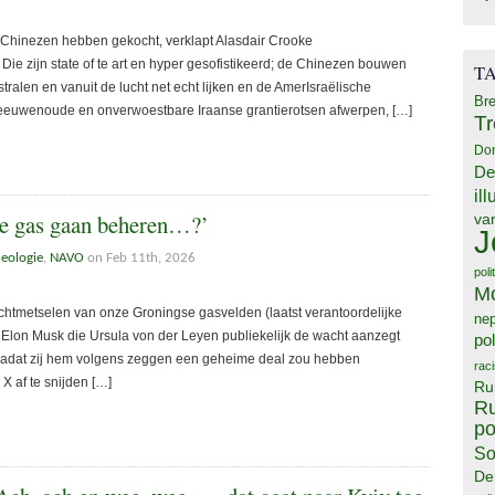
 Chinezen hebben gekocht, verklapt Alasdair Crooke
zijn state of te art en hyper gesofistikeerd; de Chinezen bouwen
T
tralen en vanuit de lucht net echt lijken en de AmerIsraëlische
Bre
wenoude en onverwoestbare Iraanse grantierotsen afwerpen, […]
T
Do
De
il
e gas gaan beheren…?’
va
J
deologie
,
NAVO
on Feb 11th, 2026
poli
M
htmetselen van onze Groningse gasvelden (laatst verantoordelijke
ne
 Elon Musk die Ursula von der Leyen publiekelijk de wacht aanzegt
pol
dat zij hem volgens zeggen een geheime deal zou hebben
rac
X af te snijden […]
Ru
Ru
po
So
De