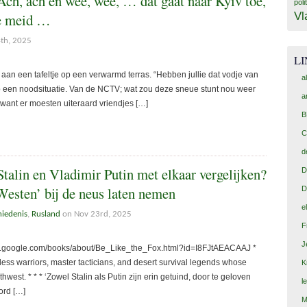
h, ach en wee, wee, … dat gaat naar Kyiv toe,
poli
Vl
eve meid …
th, 2025
L
an een tafeltje op een verwarmd terras. “Hebben jullie dat vodje van
a
p een noodsituatie. Van de NCTV; wat zou deze sneue stunt nou weer
a
want er moesten uiteraard vriendjes […]
B
C
d
Stalin en Vladimir Putin met elkaar vergelijken?
D
Westen’ bij de neus laten nemen
D
e
hiedenis
,
Rusland
on Nov 23rd, 2025
F
J
.google.com/books/about/Be_Like_the_Fox.html?id=I8FJtAEACAAJ *
less warriors, master tacticians, and desert survival legends whose
K
west. * * * ‘Zowel Stalin als Putin zijn erin getuind, door te geloven
l
ord […]
M