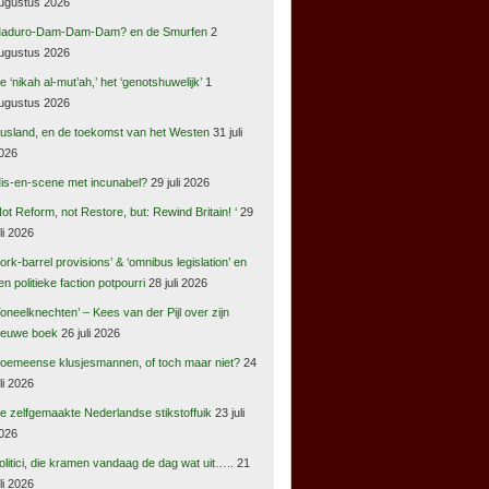
ugustus 2026
aduro-Dam-Dam-Dam? en de Smurfen
2
ugustus 2026
e ‘nikah al-mut’ah,’ het ‘genotshuwelijk’
1
ugustus 2026
usland, en de toekomst van het Westen
31 juli
026
is-en-scene met incunabel?
29 juli 2026
Not Reform, not Restore, but: Rewind Britain! ‘
29
uli 2026
pork-barrel provisions’ & ‘omnibus legislation’ en
en politieke faction potpourri
28 juli 2026
Toneelknechten’ – Kees van der Pijl over zijn
ieuwe boek
26 juli 2026
oemeense klusjesmannen, of toch maar niet?
24
uli 2026
e zelfgemaakte Nederlandse stikstoffuik
23 juli
026
olitici, die kramen vandaag de dag wat uit…..
21
uli 2026