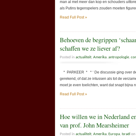
man al met meer dan kop en schouders uittore
als Putins tegenspelers zouden moeten figurer
Read Full Post »
Behoeven de begrippen ‘schaam
schaffen we ze liever af?
Posted in
actualiteit
,
Amerika
,
antropologie
,
cor
* PARKEER * * ‘ De discussie ging over de v
gerekend, of dat ze intussen als tot de verz
moet je even toelichten, want dat snapt bijna 
Read Full Post »
Hoe willen we in Nederland en
van prof. John Mearsheimer
Posted in
actualiteit
,
Amerika
,
Europa
,
Israël
on 