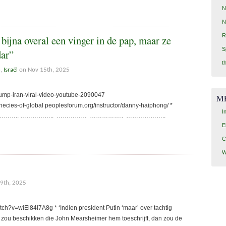
N
N
R
bijna overal een vinger in de pap, maar ze
S
dar”
t
n
,
Israël
on Nov 15th, 2025
mp-iran-viral-video-youtube-2090047
M
hecies-of-global peoplesforum.org/instructor/danny-haiphong/ *
I
……….. …………….. …………… …………….. ………………..
E
C
W
9th, 2025
=wiEl84l7A8g * ‘Indien president Putin ‘maar’ over tachtig
 zou beschikken die John Mearsheimer hem toeschrijft, dan zou de