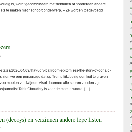
a
nvoudig is, wordt gecombineerd met tientallen of honderden andere
M
ets te maken met het hoofdonderwerp. – Ze worden toegevoegd
a
D
a
R
2
ozers
M
6
‘
j
ates/2026/04/09/that-ugly-ballroom-epitomises-the-story-of-donald-
‘
 zien we een personage dat op Trump lijkt bezig een kuil te graven
e
s zou moeten verdwijnen. Alsof daarmee alle sporen zouden zijn
‘
sjournalist Tahir Chaudhry is zeer de moeite waard. […]
n
R
j
D
2
n (decoys) en verzinnen andere lepe listen
P
6
j