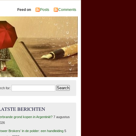
Feed on
Posts
Comments
rch for:
AATSTE BERICHTEN
erbrande grond kopen in Argentinië?
7 augustus
026
Power Brokers’ in de polder: een handleiding
5