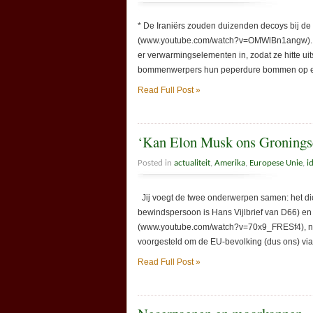
* De Iraniërs zouden duizenden decoys bij de
(www.youtube.com/watch?v=OMWlBn1angw). Die 
er verwarmingselementen in, zodat ze hitte uits
bommenwerpers hun peperdure bommen op eeu
Read Full Post »
‘Kan Elon Musk ons Gronings
Posted in
actualiteit
,
Amerika
,
Europese Unie
,
i
Jij voegt de twee onderwerpen samen: het dic
bewindspersoon is Hans Vijlbrief van D66) en
(www.youtube.com/watch?v=70x9_FRESf4), na
voorgesteld om de EU-bevolking (dus ons) via 
Read Full Post »