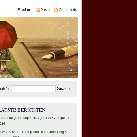
Feed on
Posts
Comments
rch for:
AATSTE BERICHTEN
erbrande grond kopen in Argentinië?
7 augustus
026
Power Brokers’ in de polder: een handleiding
5