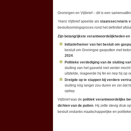
Groningen en Vijlbrief – dit is een samenvatt
‘Hans Vijlbrief speelde als
staatssecretaris 
besluitvormingsproces rond het definitief afs
Zijn belangrijkste verantwoordelijkheden en
Initiatiefnemer van het besluit om gaspu
besluit om Groningse gasputten met beton
2024
.
Politieke verdediging van de sluiting v
sluiting van het gasveld niet verder moc
uitstelde, reageerde hij fel en riep hij op
Dreigde op te stappen bij verdere vertr
sluiting nóg langer zou duren en zei dat h
opliep.
Vijlbrief was de
politiek verantwoordelijke 
dichten van de putten
. Hij zette stevig druk 
besluit ondanks maatschappelijke en politieke k