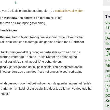
*
ing van de laatste tranche maatregelen, de
context is veel wijder
.
T
van Mijnbouw
een
centrale en directe rol
in het
Bre
luiten van de Groningse gaswinning.
T
 handelingen
Do
tten met beton te dichten
Vijlbrief was “nauw betrokken bij het
De
 af te sluiten”, een maatregel die gepland stond rond
1 oktober
il
va
J
an het Groningenveld
Hij drong er herhaaldelijk op aan dat de
ht worden vertraagd. Toen de Eerste Kamer de behandeling
poli
 om het besluit “zo snel mogelijk” te behandelen.
M
aging
Vijlbrief gaf aan dat hij politiek niet zou accepteren dat de
ne
ij “wat anders zou gaan doen” als het proces te veel vertraging
pol
rac
bewindspersoon
voor het beëindigen van de gaswinning en het
fysiek
Ru
op parlement en kabinet om de sluiting door te zetten en verdedigde het
Ru
ritiek.’
po
So
De