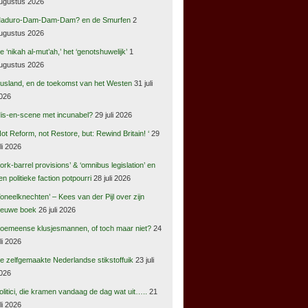
ugustus 2026
aduro-Dam-Dam-Dam? en de Smurfen
2
ugustus 2026
e ‘nikah al-mut’ah,’ het ‘genotshuwelijk’
1
ugustus 2026
usland, en de toekomst van het Westen
31 juli
026
is-en-scene met incunabel?
29 juli 2026
Not Reform, not Restore, but: Rewind Britain! ‘
29
uli 2026
pork-barrel provisions’ & ‘omnibus legislation’ en
en politieke faction potpourri
28 juli 2026
Toneelknechten’ – Kees van der Pijl over zijn
ieuwe boek
26 juli 2026
oemeense klusjesmannen, of toch maar niet?
24
uli 2026
e zelfgemaakte Nederlandse stikstoffuik
23 juli
026
olitici, die kramen vandaag de dag wat uit…..
21
uli 2026