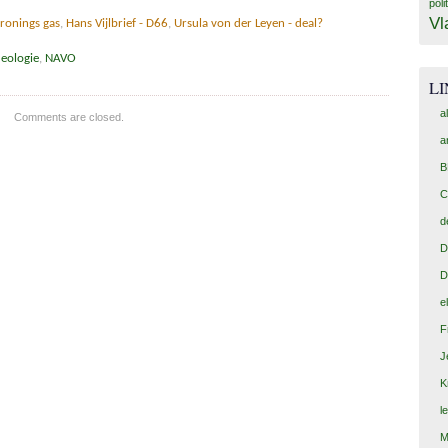
poli
Vl
ronings gas
,
Hans Vijlbrief - D66
,
Ursula von der Leyen - deal?
deologie
,
NAVO
L
a
Comments are closed.
a
B
C
d
D
D
e
F
J
K
l
M