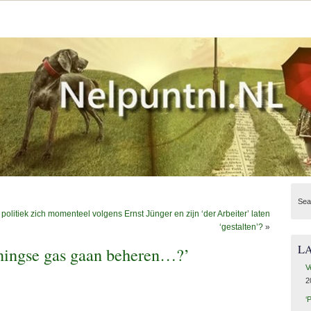
Sea
litiek zich momenteel volgens Ernst Jünger en zijn ‘der Arbeiter’ laten
‘gestalten’?
»
L
ningse gas gaan beheren…?’
V
2
‘