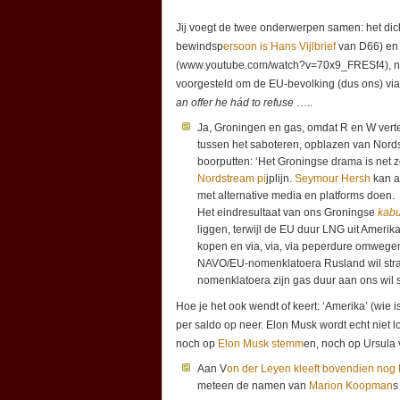
Jij voegt de twee onderwerpen samen: het dic
bewindsp
ersoon is Hans Vijlbrief
van D66) en
(www.youtube.com/watch?v=70x9_FRESf4), na
voorgesteld om de EU-bevolking (dus ons) via
an offer he hád to refuse
…..
Ja, Groningen en gas, omdat R en W vert
tussen het saboteren, opblazen van Nords
boorputten: ‘Het Groningse drama is net z
Nordstream pi
jplijn.
Seymour Hersh
kan a
met alternative media en platforms doen.
Het eindresultaat van ons Groningse
kabu
liggen, terwijl de EU duur LNG uit Amerik
kopen en via, via, via peperdure omwegen 
NAVO/EU-nomenklatoera Rusland wil straf
nomenklatoera zijn gas duur aan ons wil sl
Hoe je het ook wendt of keert: ‘Amerika’ (wie 
per saldo op neer. Elon Musk wordt echt niet 
noch op
Elon Musk stemm
en, noch op Ursula
Aan V
on der Leyen kleeft bovendien nog 
meteen de namen van
Marion Koopman
s