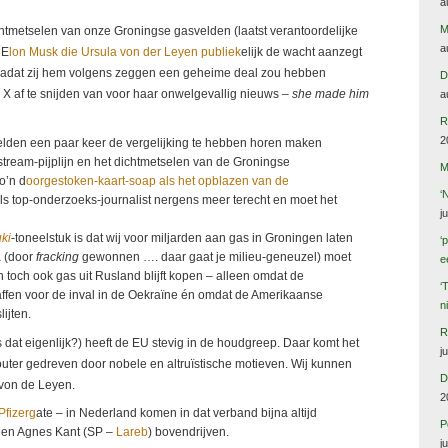
a
M
htmetselen van onze Groningse gasvelden (laatst verantoordelijke
a
 E
lon Musk die Ursula von der Leyen publiek
elijk de wacht aanzegt
dat zij hem volgens zeggen een geheime deal zou hebben
D
 X af te snijden van voor haar onwelgevallig nieuws –
she made him
a
R
2
elden een paar keer de vergelijking te hebben horen maken
tream-pijplijn en het dichtmetselen van de Groningse
M
o’n d
oorgestoken-kaart-soap als het opblazen van de
‘
ls top-onderzoeks-journalist nergens meer terecht en moet het
j
ki
-toneelstuk is dat wij voor miljarden aan gas in Groningen laten
‘
a (door
fracking
gewonnen …. daar gaat je milieu-geneuzel) moet
e
toch ook gas uit Rusland blijft kopen – alleen omdat de
‘
fen voor de inval in de Oekraïne én omdat de Amerikaanse
n
ijten.
R
is dat eigenlijk?) heeft de EU stevig in de houdgreep. Daar komt het
j
louter gedreven door nobele en altruïstische motieven. Wij kunnen
D
 von de Leyen.
2
Pfizerg
ate – in Nederland komen in dat verband bijna altijd
P
 en Agnes Kant (SP –
Lareb
) bovendrijven.
j