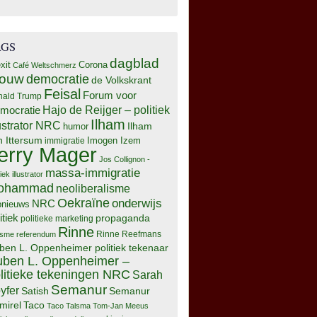
AGS
dagblad
xit
Corona
Café Weltschmerz
rouw
democratie
de Volkskrant
Feisal
Forum voor
nald Trump
Hajo de Reijger – politiek
mocratie
Ilham
lustrator NRC
Ilham
humor
n Ittersum
Imogen Izem
immigratie
erry Mager
Jos Collignon -
massa-immigratie
tiek illustrator
ohammad
neoliberalisme
Oekraïne
onderwijs
NRC
pnieuws
itiek
propaganda
politieke marketing
Rinne
isme
referendum
Rinne Reefmans
ben L. Oppenheimer politiek tekenaar
ben L. Oppenheimer –
litieke tekeningen NRC
Sarah
Semanur
yfer
Semanur
Satish
mirel
Taco
Taco Talsma
Tom-Jan Meeus