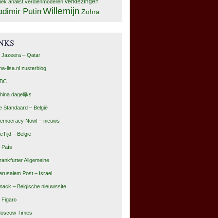
tiek analist
verdienmodellen
verkiezingen
Willemijn
adimir Putin
Zohra
INKS
l Jazeera – Qatar
na-lisa.nl zusterblog
BC
hina dagelijks
e Standaard – België
emocracy Now! – nieuws
eTijd – België
l País
rankfurter Allgemeine
erusalem Post – Israel
nack – Belgische nieuwssite
e Figaro
oscow Times