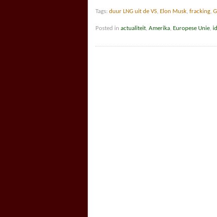
Tags:
duur LNG uit de VS
,
Elon Musk
,
fracking
,
G
Posted in
actualiteit
,
Amerika
,
Europese Unie
,
i