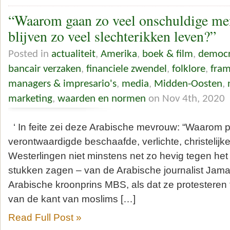
“Waarom gaan zo veel onschuldige me
blijven zo veel slechterikken leven?”
Posted in
actualiteit
,
Amerika
,
boek & film
,
democr
bancair verzaken
,
financiele zwendel
,
folklore
,
fra
managers & impresario's
,
media
,
Midden-Oosten
,
marketing
,
waarden en normen
on Nov 4th, 2020
‘ In feite zei deze Arabische mevrouw: “Waarom pr
verontwaardigde beschaafde, verlichte, christelijk
Westerlingen niet minstens net zo hevig tegen het 
stukken zagen – van de Arabische journalist Jam
Arabische kroonprins MBS, als dat ze protesteren
van de kant van moslims […]
Read Full Post »