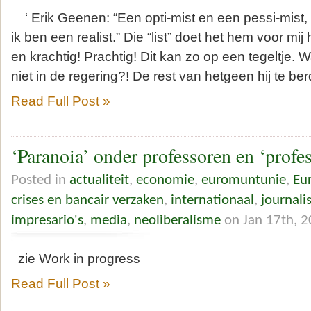
‘ Erik Geenen: “Een opti-mist en een pessi-mist, z
ik ben een realist.” Die “list” doet het hem voor mi
en krachtig! Prachtig! Dit kan zo op een tegeltje.
niet in de regering?! De rest van hetgeen hij te ber
Read Full Post »
‘Paranoia’ onder professoren en ‘profes
Posted in
actualiteit
,
economie
,
euromuntunie
,
Eu
crises en bancair verzaken
,
internationaal
,
journali
impresario's
,
media
,
neoliberalisme
on Jan 17th, 
zie Work in progress
Read Full Post »