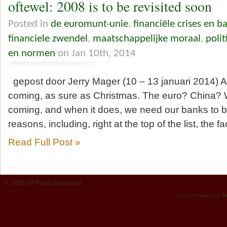
oftewel: 2008 is to be revisited soon
Posted in
de euromunt-unie
,
financiële crises en b
financiele zwendel
,
maatschappelijke moraal
,
polit
en normen
on Jan 10th, 2014
gepost door Jerry Mager (10 – 13 januari 2014) Ano
coming, as sure as Christmas. The euro? China? W
coming, and when it does, we need our banks to be s
reasons, including, right at the top of the list, the f
Read Full Post »
© 2026 All Rights Reserved.
Copy Protected by
Te