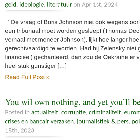
geld
,
ideologie
,
literatuur
on Apr 1st, 2024
‘ De vraag of Boris Johnson niet ook wegens oo
een tribunaal moet worden gesleept (Thomas Decr
verhaal met meneer Johnson), lijkt hoe langer ho
gerechtvaardigd te worden. Had hij Zelensky niet 
financieel) gechanteerd, dan zou de Oekraïne er
heel stuk gunstiger […]
Read Full Post »
You wil own nothing, and yet you’ll 
Posted in
actualiteit
,
corruptie
,
criminaliteit
,
eurom
crises en bancair verzaken
,
journalistiek & pers
,
pol
18th, 2023