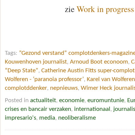
zie
Work in progress
Tags:
”Gezond verstand” complotdenkers-magazin
Kouwenhoven journalist
,
Arnoud Boot econoom
,
C
“Deep State”
,
Catherine Austin Fitts super-complo
Wolferen - ‘paranoia professor’
,
Karel van Wolferen
complotddenker
,
nepnieuws
,
Wimer Heck journali
Posted in
actualiteit
,
economie
,
euromuntunie
,
Eu
crises en bancair verzaken
,
internationaal
,
journali
impresario's
,
media
,
neoliberalisme