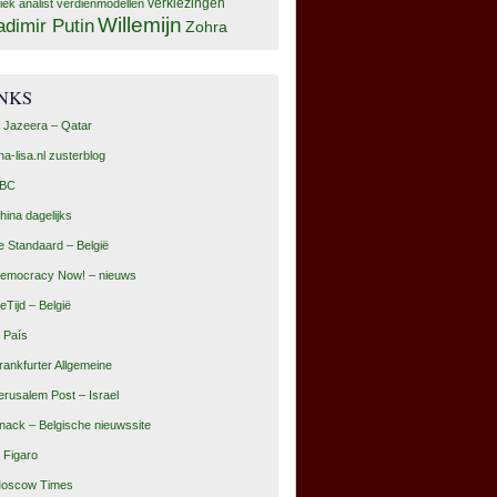
tiek analist
verdienmodellen
verkiezingen
Willemijn
adimir Putin
Zohra
INKS
l Jazeera – Qatar
na-lisa.nl zusterblog
BC
hina dagelijks
e Standaard – België
emocracy Now! – nieuws
eTijd – België
l País
rankfurter Allgemeine
erusalem Post – Israel
nack – Belgische nieuwssite
e Figaro
oscow Times