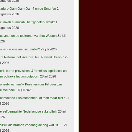
ugustus 2026
aduro-Dam-Dam-Dam? en de Smurfen
2
ugustus 2026
e ‘nikah al-mut’ah,’ het ‘genotshuwelijk’
1
ugustus 2026
usland, en de toekomst van het Westen
31 juli
026
is-en-scene met incunabel?
29 juli 2026
Not Reform, not Restore, but: Rewind Britain! ‘
29
uli 2026
pork-barrel provisions’ & ‘omnibus legislation’ en
en politieke faction potpourri
28 juli 2026
Toneelknechten’ – Kees van der Pijl over zijn
ieuwe boek
26 juli 2026
oemeense klusjesmannen, of toch maar niet?
24
uli 2026
e zelfgemaakte Nederlandse stikstoffuik
23 juli
026
olitici, die kramen vandaag de dag wat uit…..
21
uli 2026