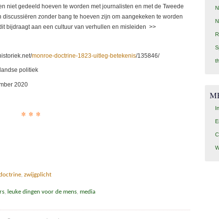
n niet gedeeld hoeven te worden met journalisten en met de Tweede
N
nnen discussiëren zonder bang te hoeven zijn om aangekeken te worden
N
 dit bijdraagt aan een cultuur van verhullen en misleiden >>
R
S
storiek.net/
monroe-doctrine-1823-uitleg-betekenis
/135846/
t
andse politiek
ember 2020
M
I
* * *
E
C
W
doctrine
,
zwijgplicht
rs
,
leuke dingen voor de mens
,
media