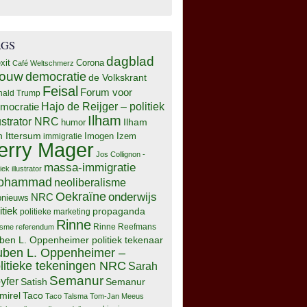
AGS
dagblad
xit
Corona
Café Weltschmerz
rouw
democratie
de Volkskrant
Feisal
Forum voor
nald Trump
Hajo de Reijger – politiek
mocratie
Ilham
lustrator NRC
Ilham
humor
n Ittersum
Imogen Izem
immigratie
erry Mager
Jos Collignon -
massa-immigratie
tiek illustrator
ohammad
neoliberalisme
Oekraïne
onderwijs
NRC
pnieuws
itiek
propaganda
politieke marketing
Rinne
isme
referendum
Rinne Reefmans
ben L. Oppenheimer politiek tekenaar
ben L. Oppenheimer –
litieke tekeningen NRC
Sarah
Semanur
yfer
Semanur
Satish
mirel
Taco
Taco Talsma
Tom-Jan Meeus