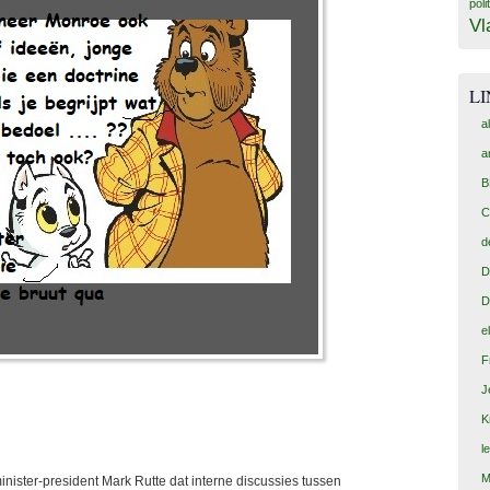
poli
Vl
L
a
a
B
C
d
D
D
e
F
J
K
l
M
inister-president Mark Rutte dat interne discussies tussen