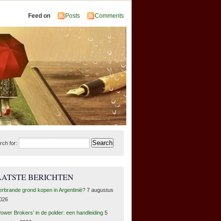
Feed on
Posts
Comments
rch for:
AATSTE BERICHTEN
erbrande grond kopen in Argentinië?
7 augustus
026
Power Brokers’ in de polder: een handleiding
5