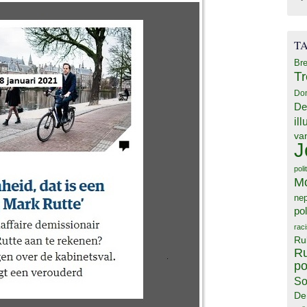
T
Bre
T
Do
De
il
va
J
poli
M
ne
pol
rac
Ru
Ru
po
So
De