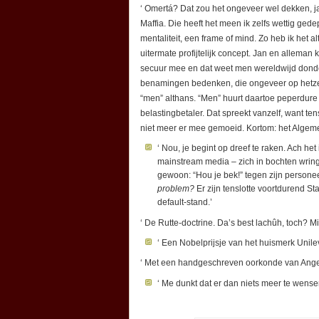
‘ Omertá? Dat zou het ongeveer wel dekken, ja,
Maffia. Die heeft het meen ik zelfs wettig ge
mentaliteit, een frame of mind. Zo heb ik het a
uitermate profijtelijk concept. Jan en alleman
secuur mee en dat weet men wereldwijd dond
benamingen bedenken, die ongeveer op hetzel
“men” althans. “Men” huurt daartoe peperdure 
belastingbetaler. Dat spreekt vanzelf, want te
niet meer er mee gemoeid. Kortom: het Algem
‘ Nou, je begint op dreef te raken. Ach h
mainstream media – zich in bochten wring
gewoon: “Hou je bek!” tegen zijn persone
problem?
Er zijn tenslotte voortdurend S
default-stand.’
‘ De Rutte-doctrine. Da’s best lachûh, toch? Mi
‘ Een Nobelprijsje van het huismerk Unile
‘ Met een handgeschreven oorkonde van Angel
‘ Me dunkt dat er dan niets meer te wensen