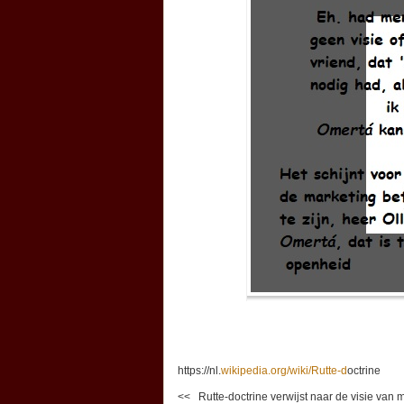
https://nl.
wikipedia.org/wiki/Rutte-d
octrine
<< Rutte-doctrine verwijst naar de visie van m