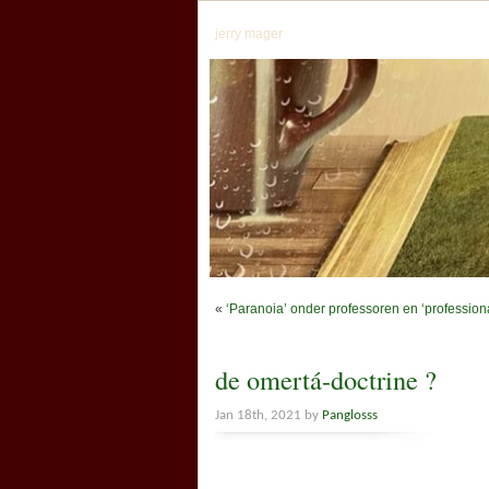
jerry mager
«
‘Paranoia’ onder professoren en ‘profession
de omertá-doctrine ?
Jan 18th, 2021 by
Panglosss