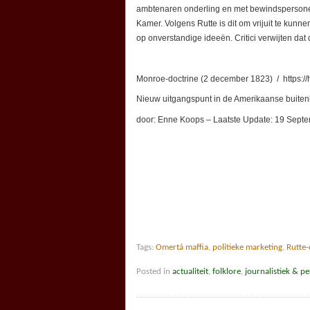
ambtenaren onderling en met bewindspersone
Kamer. Volgens Rutte is dit om vrijuit te ku
op onverstandige ideeën. Critici verwijten dat
Monroe-doctrine (2 december 1823) / https://hi
Nieuw uitgangspunt in de Amerikaanse buitenl
door: Enne Koops – Laatste Update: 19 Sept
Tags:
Omertá maffia
,
politieke marketing
,
Rutte-
Posted in
actualiteit
,
folklore
,
journalistiek & pe