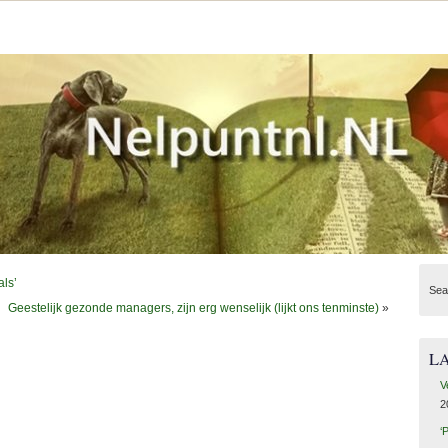
als’
Sea
Geestelijk gezonde managers, zijn erg wenselijk (lijkt ons tenminste)
»
L
V
2
‘