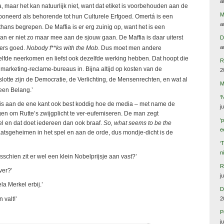
a
 maar het kan natuurlijk niet, want dat etiket is voorbehouden aan de
M
deponeerd als behorende tot hun Culturele Erfgoed. Omertá is een
a
lthans begrepen. De Maffia is er erg zuinig op, want het is een
 kan er niet zo maar mee aan de sjouw gaan. De Maffia is daar uiterst
D
a
ers goed.
Nobody f**ks with the Mob
. Dus moet men andere
fde neerkomen en liefst ook dezelfde werking hebben. Dat hoopt die
R
marketing-reclame-bureaus in. Bijna altijd op kosten van de
2
nslotte zijn de Democratie, de Verlichting, de Mensenrechten, en wat al
M
een Belang.’
‘
et is aan de ene kant ook best koddig hoe de media – met name de
j
en om Rutte’s zwijgplicht te ver-eufemiseren. De man zegt
‘
el en dat doet iedereen dan ook braaf.
So, what seems to be the
e
taatsgeheimen in het spel en aan de orde, dus mondje-dicht is de
‘
n
sschien zit er wel een klein Nobelprijsje aan vast?’
R
ver?’
j
a Merkel erbij.’
D
2
 valt!’
P
j