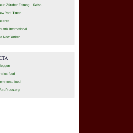
eue Zürcher Zeitung – Swiss
ew York Times
euters
putnik International
he New Yorker
ETA
nloggen
ntries feed
omments feed
ordPress.org