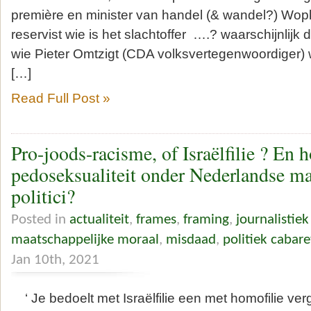
première en minister van handel (& wandel?) Wo
reservist wie is het slachtoffer ….? waarschijnlijk
wie Pieter Omtzigt (CDA volksvertegenwoordiger)
[…]
Read Full Post »
Pro-joods-racisme, of Israëlfilie ? En h
pedoseksualiteit onder Nederlandse ma
politici?
Posted in
actualiteit
,
frames
,
framing
,
journalistiek
maatschappelijke moraal
,
misdaad
,
politiek cabare
Jan 10th, 2021
‘ Je bedoelt met Israëlfilie een met homofilie ver