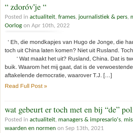
“ zdoróvʹje “
Posted in
actualiteit
,
frames
,
journalistiek & pers
,
Oorlog
on Apr 10th, 2022
‘ Eh, die mondkapjes van Hugo de Jonge, die had
toch uit China laten komen? Niet uit Rusland. Toch
‘ Wat maakt het uit? Rusland, China. Dat is t
buik. Waarom het mij gaat, dat is de verwoestende
aftakelende democratie, waarover T.J. […]
Read Full Post »
wat gebeurt er toch met en bij “de” poli
Posted in
actualiteit
,
managers & impresario's
,
mis
waarden en normen
on Sep 13th, 2021