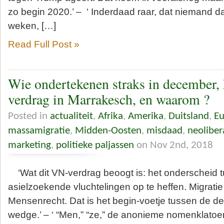
zo begin 2020.’ – ‘ Inderdaad raar, dat niemand da
weken, […]
Read Full Post »
Wie ondertekenen straks in december,
verdrag in Marrakesch, en waarom ?
Posted in
actualiteit
,
Afrika
,
Amerika
,
Duitsland
,
Eu
massamigratie
,
Midden-Oosten
,
misdaad
,
neoliber
marketing
,
politieke paljassen
on Nov 2nd, 2018
‘Wat dit VN-verdrag beoogt is: het onderscheid 
asielzoekende vluchtelingen op te heffen. Migrati
Mensenrecht. Dat is het begin-voetje tussen de deu
wedge.’ – ‘ “Men,” “ze,” de anonieme nomenklatoer