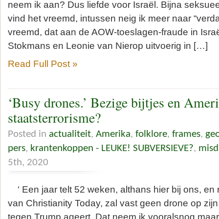
neem ik aan? Dus liefde voor Israël. Bijna seksueel 
vind het vreemd, intussen neig ik meer naar “verda
vreemd, dat aan de AOW-toeslagen-fraude in Isra
Stokmans en Leonie van Nierop uitvoerig in […]
Read Full Post »
‘Busy drones.’ Bezige bijtjes en Amer
staatsterrorisme?
Posted in
actualiteit
,
Amerika
,
folklore
,
frames
,
geo
pers
,
krantenkoppen - LEUKE! SUBVERSIEVE?
,
misd
5th, 2020
‘ Een jaar telt 52 weken, althans hier bij ons, en 
van Christianity Today, zal vast geen drone op zijn
tegen Trump ageert. Dat neem ik vooralsnog maar