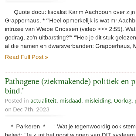
Quote docu: fiscalist Karim Aachboun over zijn s
Grapperhaus. * ‘”Heel opmerkelijk is wat mr Aachb
intrusie van Wiebe Cnossen (video >>> 2:55). Wat z
gedrag, zo’n uitbarsting?”‘ ‘”Heb je dit stuk gelez
al die namen en dwarsverbanden: Grapperhaus, Ma
Read Full Post »
Pathogene (ziekmakende) politiek en po
bind.’
Posted in
actualiteit
,
misdaad
,
misleiding
,
Oorlog
,
on Dec 7th, 2023
* Parkeren * ‘ Wat je tegenwoordig ook stemt, j
beleid: “Je kunt het nooit winnen van DIT systeem.” 