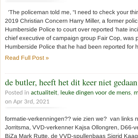
‘The policeman told me, “I need to check your t
2019 Christian Concern Harry Miller, a former police
Humberside Police to court over reported ‘hate inc
chief executive of campaign group Fair Cop, was p
Humberside Police that he had been reported for 
Read Full Post »
de butler, heeft het dit keer niet gedaan
Posted in
actualiteit
,
leuke dingen voor de mens
,
m
on Apr 3rd, 2021
formatie-verkenningen?? wie zien we? van links 
Jorritsma, VVD-verkenner Kajsa Ollongren, D66-ve
BiZa Mark Rutte, de VVD-spullenbaas Sigrid Kaag