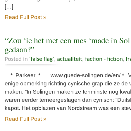
[…]
Read Full Post »
“Zou ‘ie het met een mes ‘made in So
gedaan?”
Posted in
'false flag'
,
actualiteit
,
faction - fiction
,
f
* Parkeer * www.guede-solingen.de/en/ * ‘ Vo
enige opmerking richting cynische grap die ze de 
maken: “In Solingen maken ze tenminste nog kwal
waren eerder terneergeslagen dan cynisch: “Duit
kapot. Het opblazen van Nordstream was een stev
Read Full Post »