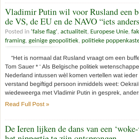
Vladimir Putin wil voor Rusland een 
de VS, de EU en de NAVO “iets anders
Posted in
'false flag'
,
actualiteit
,
Europese Unie
,
fa
framing
,
geinige geopolitiek
,
politieke poppenkaste
“Het is normaal dat Rusland vraagt om een buffe
Tom Sauer * ‘ Als Belgische politiek wetenschapp
Nederland intussen wèl komen vertellen wat ieder
verstand begiftigd persoon inmiddels weet: Oekra
wiedeweerga met Vladimir Putin in gesprek, ander
Read Full Post »
De Ieren lijken de dans van een ‘woke
het nippertje te zijn ontsprongen.