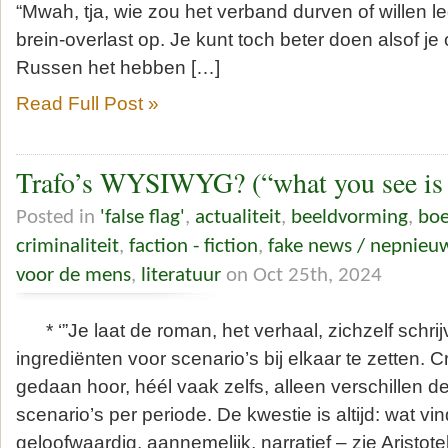
“Mwah, tja, wie zou het verband durven of willen l
brein-overlast op. Je kunt toch beter doen alsof je
Russen het hebben […]
Read Full Post »
Trafo’s WYSIWYG? (“what you see is 
Posted in
'false flag'
,
actualiteit
,
beeldvorming
,
boe
criminaliteit
,
faction - fiction
,
fake news / nepnieu
voor de mens
,
literatuur
on Oct 25th, 2024
* ‘”Je laat de roman, het verhaal, zichzelf schri
ingrediënten voor scenario’s bij elkaar te zetten. Cre
gedaan hoor, héél vaak zelfs, alleen verschillen d
scenario’s per periode. De kwestie is altijd: wat 
geloofwaardig, aannemelijk, narratief – zie Aristotel