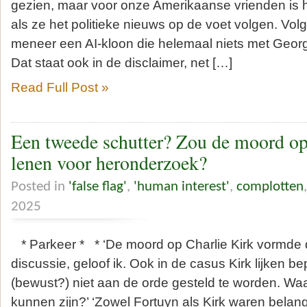
gezien, maar voor onze Amerikaanse vrienden is h
als ze het politieke nieuws op de voet volgen. Vol
meneer een AI-kloon die helemaal niets met Georg
Dat staat ook in de disclaimer, net […]
Read Full Post »
Een tweede schutter? Zou de moord op
lenen voor heronderzoek?
Posted in
'false flag'
,
'human interest'
,
complotten
2025
* Parkeer * * ‘De moord op Charlie Kirk vormde 
discussie, geloof ik. Ook in de casus Kirk lijken b
(bewust?) niet aan de orde gesteld te worden. Wa
kunnen zijn?’ ‘Zowel Fortuyn als Kirk waren belangr