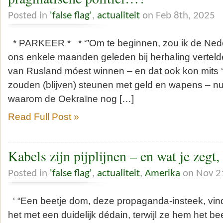
Posted in
'false flag'
,
actualiteit
on Feb 8th, 2025
* PARKEER * * ‘”Om te beginnen, zou ik de Nede
ons enkele maanden geleden bij herhaling vertel
van Rusland móest winnen – en dat ook kon mits ‘
zouden (blijven) steunen met geld en wapens – nu
waarom de Oekraïne nog […]
Read Full Post »
Kabels zijn pijplijnen – en wat je zegt,
Posted in
'false flag'
,
actualiteit
,
Amerika
on Nov 21
‘ “Een beetje dom, deze propaganda-insteek, vind
het met een duidelijk dédain, terwijl ze hem het bee