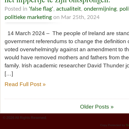
Posted in
'false flag'
,
actualiteit
,
ondermijning
,
poli
politieke marketing
on Mar 25th, 2024
14 March 2024 – The people of Ireland are stand
government referendums to change the definition of 
voted overwhelmingly against an amendment to the
would have removed mothers and fathers from the c
family. Irish academic researcher David Thunder jo
[…]
Read Full Post »
Older Posts »
© 2026 All Rights Reserved.
Copy Protected by
Te