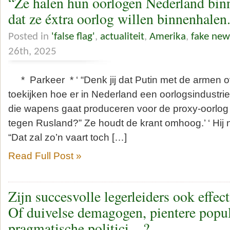
“Ze halen hun oorlogen Nederland binn
dat ze éxtra oorlog willen binnenhalen
Posted in
'false flag'
,
actualiteit
,
Amerika
,
fake new
26th, 2025
* Parkeer * ‘ “Denk jij dat Putin met de armen o
toekijken hoe er in Nederland een oorlogsindustri
die wapens gaat produceren voor de proxy-oorl
tegen Rusland?” Ze houdt de krant omhoog.’ ‘ Hij 
“Dat zal zo’n vaart toch […]
Read Full Post »
Zijn succesvolle legerleiders ook effect
Of duivelse demagogen, pientere popul
pragmatische politici…?