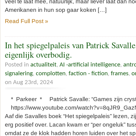
veel te laat mee, natuurlijk, maar liever laat dan no
Amerikanen in hun sop gaar koken […]
Read Full Post »
In het spiegelpaleis van Patrick Savall
eigenlijk overbodig.
Posted in
actualiteit
,
AI -artificial intelligence
,
antr
signalering
,
complotten
,
faction - fiction
,
frames
,
o
on Aug 23rd, 2024
* Parkeer * Patrick Savalle: “Games zijn crysta
https://www.youtube.com/watch?v=8qJR9_GazNE 
Aaf die Savalles boek “Het spiegelpaleis” lezen, 
erg positief over. Lacan kwam er “per ongeluk” tus
omdat ze de klok hadden horen luiden over het sp