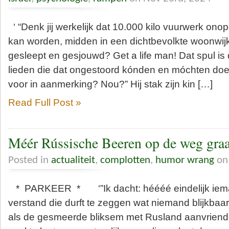
‘ “Denk jij werkelijk dat 10.000 kilo vuurwerk on
kan worden, midden in een dichtbevolkte woonwijk
gesleept en gesjouwd? Get a life man! Dat spul i
lieden die dat ongestoord kónden en móchten do
voor in aanmerking? Nou?” Hij stak zijn kin […]
Read Full Post »
Méér Rússische Beeren op de weg gra
Posted in
actualiteit
,
complotten
,
humor wrang
on 
* PARKEER * ‘”Ik dacht: héééé eindelijk iem
verstand die durft te zeggen wat niemand blijkbaa
als de gesmeerde bliksem met Rusland aanvriende