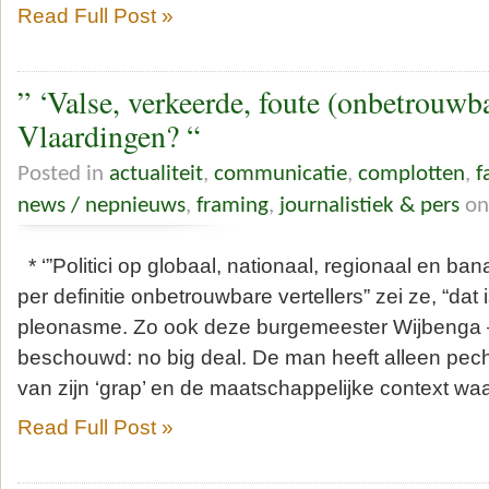
Read Full Post »
” ‘Valse, verkeerde, foute (onbetrouwbar
Vlaardingen? “
Posted in
actualiteit
,
communicatie
,
complotten
,
f
news / nepnieuws
,
framing
,
journalistiek & pers
on
* ‘”Politici op globaal, nationaal, regionaal en bana
per definitie onbetrouwbare vertellers” zei ze, “dat
pleonasme. Zo ook deze burgemeester Wijbenga 
beschouwd: no big deal. De man heeft alleen pec
van zijn ‘grap’ en de maatschappelijke context waa
Read Full Post »