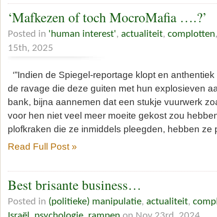
‘Mafkezen of toch MocroMafia ….?’
Posted in
'human interest'
,
actualiteit
,
complotten
15th, 2025
‘”Indien de Spiegel-reportage klopt en anthentiek 
de ravage die deze guiten met hun explosieven aan
bank, bijna aannemen dat een stukje vuurwerk zo
voor hen niet veel meer moeite gekost zou hebben.
plofkraken die ze inmiddels pleegden, hebben ze 
Read Full Post »
Best brisante business…
Posted in
(politieke) manipulatie
,
actualiteit
,
compl
Israël
,
psychologie
,
rampen
on Nov 23rd, 2024