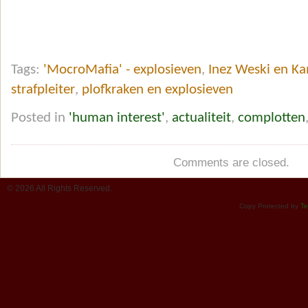
Tags:
'MocroMafia' - explosieven
,
Inez Weski en Ka
strafpleiter
,
plofkraken en explosieven
Posted in
'human interest'
,
actualiteit
,
complotten
Comments are closed.
© 2026 All Rights Reserved.
Copy Protected by
Te