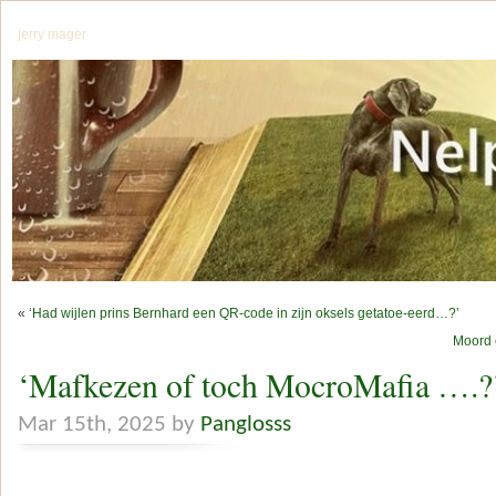
jerry mager
«
‘Had wijlen prins Bernhard een QR-code in zijn oksels getatoe-eerd…?’
Moord 
‘Mafkezen of toch MocroMafia ….?
Mar 15th, 2025 by
Panglosss