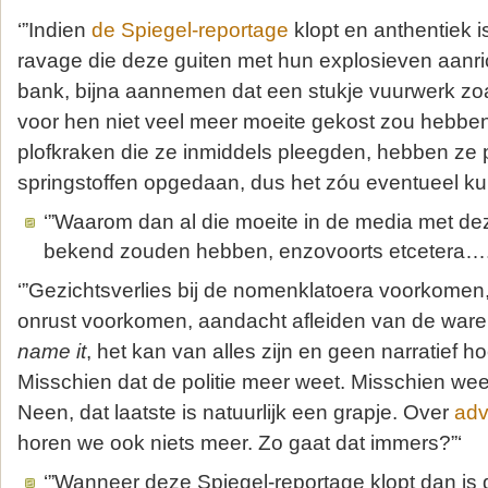
‘”Indien
de Spiegel-reportage
klopt en anthentiek i
ravage die deze guiten met hun explosieven aanric
bank, bijna aannemen dat een stukje vuurwerk zoa
voor hen niet veel meer moeite gekost zou hebben.
plofkraken die ze inmiddels pleegden, hebben ze 
springstoffen opgedaan, dus het zóu eventueel ku
‘”Waarom dan al die moeite in de media met de
bekend zouden hebben, enzovoorts etcetera….
‘”Gezichtsverlies bij de nomenklatoera voorkomen
onrust voorkomen, aandacht afleiden van de war
name it
, het kan van alles zijn en geen narratief ho
Misschien dat de politie meer weet. Misschien weet 
Neen, dat laatste is natuurlijk een grapje. Over
adv
horen we ook niets meer. Zo gaat dat immers?”‘
‘”Wanneer deze Spiegel-reportage klopt dan is