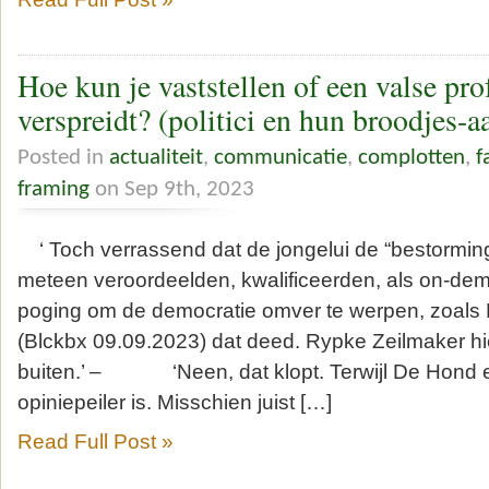
Hoe kun je vaststellen of een valse pr
verspreidt? (politici en hun broodjes-a
Posted in
actualiteit
,
communicatie
,
complotten
,
f
framing
on Sep 9th, 2023
‘ Toch verrassend dat de jongelui de “bestorming 
meteen veroordeelden, kwalificeerden, als on-de
poging om de democratie omver te werpen, zoals
(Blckbx 09.09.2023) dat deed. Rypke Zeilmaker hiel
buiten.’ – ‘Neen, dat klopt. Terwijl De Hond 
opiniepeiler is. Misschien juist […]
Read Full Post »