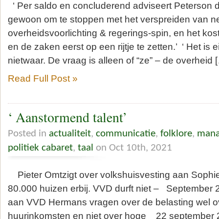
‘ Per saldo en concluderend adviseert Peterson de 
gewoon om te stoppen met het verspreiden van n
overheidsvoorlichting & regerings-spin, en het kos
en de zaken eerst op een rijtje te zetten.’ ‘ Het is 
nietwaar. De vraag is alleen of “ze” – de overheid 
Read Full Post »
‘ Aanstormend talent’
Posted in
actualiteit
,
communicatie
,
folklore
,
mana
politiek cabaret
,
taal
on Oct 10th, 2021
Pieter Omtzigt over volkshuisvesting aan Soph
80.000 huizen erbij. VVD durft niet – September 2
aan VVD Hermans vragen over de belasting wel o
huurinkomsten en niet over hoge 22 september 2