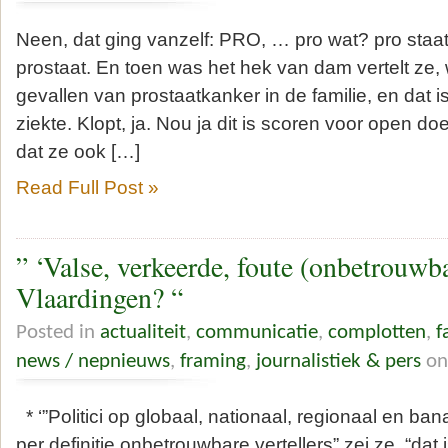
Neen, dat ging vanzelf: PRO, … pro wat? pro staa
prostaat. En toen was het hek van dam vertelt ze,
gevallen van prostaatkanker in de familie, en dat 
ziekte. Klopt, ja. Nou ja dit is scoren voor open doe
dat ze ook […]
Read Full Post »
” ‘Valse, verkeerde, foute (onbetrouwbar
Vlaardingen? “
Posted in
actualiteit
,
communicatie
,
complotten
,
f
news / nepnieuws
,
framing
,
journalistiek & pers
on
* ‘”Politici op globaal, nationaal, regionaal en bana
per definitie onbetrouwbare vertellers” zei ze, “dat