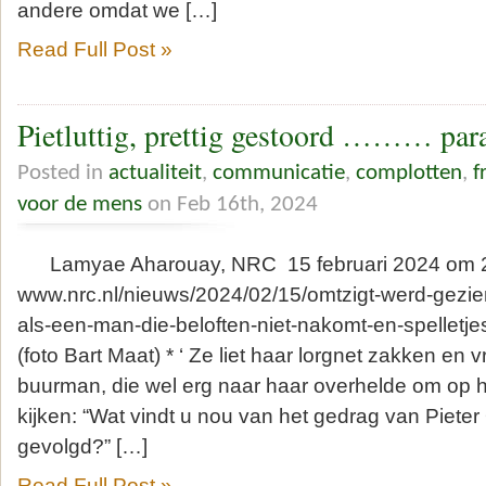
andere omdat we […]
Read Full Post »
Pietluttig, prettig gestoord ……… par
Posted in
actualiteit
,
communicatie
,
complotten
,
f
voor de mens
on Feb 16th, 2024
Lamyae Aharouay, NRC 15 februari 2024 om 2
www.nrc.nl/nieuws/2024/02/15/omtzigt-werd-gezien
als-een-man-die-beloften-niet-nakomt-en-spelletj
(foto Bart Maat) * ‘ Ze liet haar lorgnet zakken en
buurman, die wel erg naar haar overhelde om op 
kijken: “Wat vindt u nou van het gedrag van Pieter
gevolgd?” […]
Read Full Post »