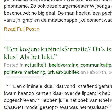
pleonasme. Zo ook deze burgemeester Wijbenga 
beschouwd: no big deal. De man heeft alleen pec
van zijn ‘grap’ en de maatschappelijke context waa
Read Full Post »
“Een kosjere kabinetsformatie? Da’s is
klus! Als het lukt.”
Posted in
actualiteit
,
beeldvorming
,
communicatie
politieke marketing
,
privaat-publiek
on Feb 27th, 
* ‘ “Een criminele klus,” dat vond ik treffend gefr
kwam haar zo kant en klaar over de lippen; ik heb 
opgeschreven.’ ‘ Hebben jullie het boek van Roel K
ChatGPT model gestopt? Wat was het resultaat?’ ‘