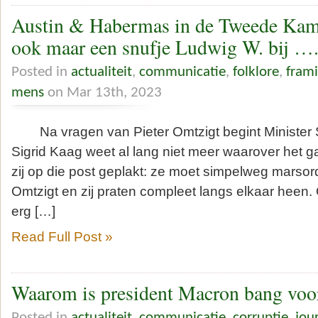
Austin & Habermas in de Tweede Kame
ook maar een snufje Ludwig W. bij …
Posted in
actualiteit
,
communicatie
,
folklore
,
fram
mens
on Mar 13th, 2023
Na vragen van Pieter Omtzigt begint Minister 
Sigrid Kaag weet al lang niet meer waarover het g
zij op die post geplakt: ze moet simpelweg marsor
Omtzigt en zij praten compleet langs elkaar heen. O
erg […]
Read Full Post »
Waarom is president Macron bang voor
Posted in
actualiteit
,
communicatie
,
corruptie
,
jou