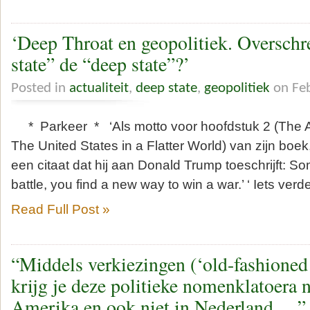
‘Deep Throat en geopolitiek. Overschr
state” de “deep state”?’
Posted in
actualiteit
,
deep state
,
geopolitiek
on Feb
* Parkeer * ‘Als motto voor hoofdstuk 2 (The Art
The United States in a Flatter World) van zijn boek
een citaat dat hij aan Donald Trump toeschrijft: S
battle, you find a new way to win a war.’ ‘ Iets ver
Read Full Post »
“Middels verkiezingen (‘old-fashioned
krijg je deze politieke nomenklatoera n
Amerika en ook niet in Nederland …”