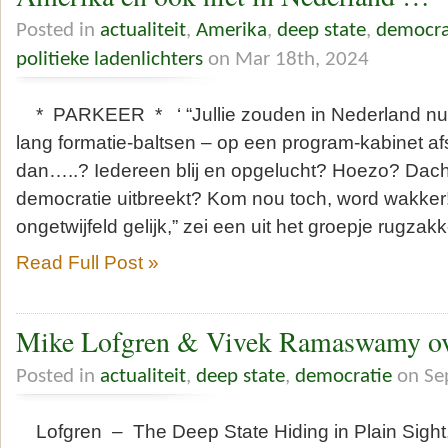
Posted in
actualiteit
,
Amerika
,
deep state
,
democra
politieke ladenlichters
on Mar 18th, 2024
* PARKEER * ‘ “Jullie zouden in Nederland nu d
lang formatie-baltsen – op een program-kabinet a
dan…..? Iedereen blij en opgelucht? Hoezo? Dacht
democratie uitbreekt? Kom nou toch, word wakker!”
ongetwijfeld gelijk,” zei een uit het groepje rugzakk
Read Full Post »
Mike Lofgren & Vivek Ramaswamy ove
Posted in
actualiteit
,
deep state
,
democratie
on Se
Lofgren – The Deep State Hiding in Plain Sigh