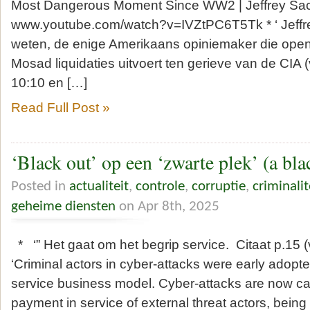
Most Dangerous Moment Since WW2 | Jeffrey S
www.youtube.com/watch?v=IVZtPC6T5Tk * ‘ Jeffrey
weten, de enige Amerikaans opiniemaker die openl
Mosad liquidaties uitvoert ten gerieve van de CIA
10:10 en […]
Read Full Post »
‘Black out’ op een ‘zwarte plek’ (a blac
Posted in
actualiteit
,
controle
,
corruptie
,
criminalit
geheime diensten
on Apr 8th, 2025
* ‘” Het gaat om het begrip service. Citaat p.15 
‘Criminal actors in cyber-attacks were early adopte
service business model. Cyber-attacks are now car
payment in service of external threat actors, being 