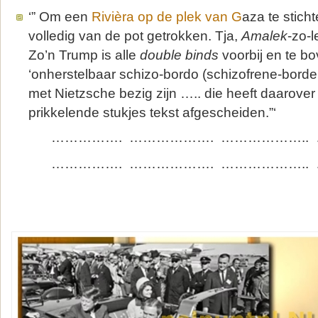
‘” Om een
Rivièra op de plek van G
aza te stich
volledig van de pot getrokken. Tja,
Amalek
-zo-
Zo’n Trump is alle
double binds
voorbij en te b
‘onherstelbaar schizo-bordo (schizofrene-borderli
met Nietzsche bezig zijn ….. die heeft daarove
prikkelende stukjes tekst afgescheiden.”‘
……………. ………………. ……………….. 
……………. ………………. ……………….. 