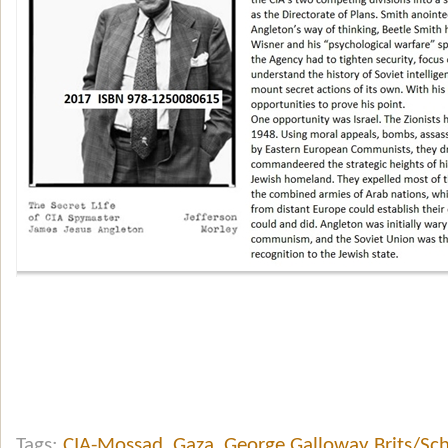
Tags:
CIA-Mossad
,
Gaza
,
George Galloway Brits/Sch