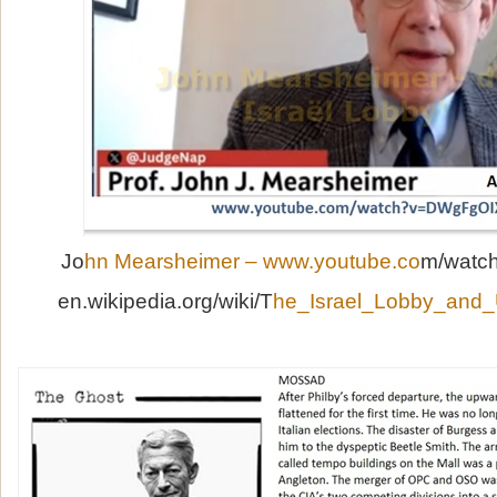
Jo
hn Mearsheimer – www.youtube.co
m/watc
en.wikipedia.org/wiki/T
he_Israel_Lobby_and_