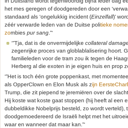
In Duitsland wordt tegenwoordig bijna ieder dag e
het mes geregen of doodgereden door een ‘verwar
standaard als ‘ongelukkig incident (
Einzelfall
)’ wor
zéér verwarde leden van de Duitse poli
tieke nome
zo
mbies
pur sang
.”‘
‘”Tja, dat is de onvermijdelijke
collateral damag
zegenrijke proces van globlablalisering hoort. G
familieleden voor de tram zou ik tegen de Haa
Herberg al die exoten in je eigen huis en prop ze 
‘”Het is toch één grote poppenkast, met momente
als OpperClown en Elon Musk als z
ijn EersteChar
Trump, die zit piepend te jeremiëren over de slach
Hij koste wat koste gaat stoppen (hij heeft al een e
dubbeldikke Nobelprijs besteld, zo wordt verteld), terw
doodgemoedereerd de Israëli helpt met het uitro
waar en wanneer dat maar kan.”‘