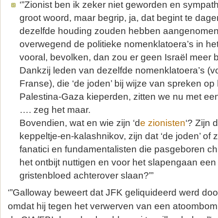
‘”Zionist ben ik zeker niet geworden en sympathi
groot woord, maar begrip, ja, dat begint te dagen
dezelfde houding zouden hebben aangenomen 
overwegend de politieke nomenklatoera’s in h
vooral, bevolken, dan zou er geen Israël meer 
Dankzij leden van dezelfde nomenklatoera’s (v
Franse), die ‘de joden’ bij wijze van spreken op
Palestina-Gaza kieperden, zitten we nu met een 
…. zeg het maar.
Bovendien, wat en wie zijn ‘d
e zionisten
‘? Zijn 
keppeltje-en-kalashnikov, zijn dat ‘de joden’ of z
fanatici en fundamentalisten die pasgeboren ch
het ontbijt nuttigen en voor het slapengaan e
gristenbloed achterover slaan?”’
‘”Galloway beweert dat JFK geliquideerd werd do
omdat hij tegen het verwerven van een atoombom d