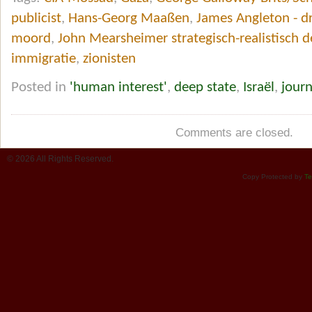
publicist
,
Hans-Georg Maaßen
,
James Angleton - d
moord
,
John Mearsheimer strategisch-realistisch 
immigratie
,
zionisten
Posted in
'human interest'
,
deep state
,
Israël
,
journ
Comments are closed.
© 2026 All Rights Reserved.
Copy Protected by
Te