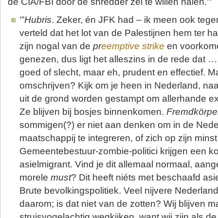
de CIA/FBI door de shredder zei te willen halen.”‘
‘”
Hubris
. Zeker, én JFK had – ik meen ook tege
verteld dat het lot van de Palestijnen hem ter har
zijn nogal van de
pr
eemptive strike
en voorkome
genezen, dus ligt het alleszins in de rede dat ….
goed of slecht, maar eh, prudent en effectief. M
omschrijven? Kijk om je heen in Nederland, naar
uit de grond worden gestampt om allerhande ex
Ze blijven bij bosjes binnenkomen.
Fremdkörpe
sommigen(?) er niet aan denken om in de Ned
maatschappij te integreren, of zich op zijn mins
Gemeentebestuur-zombie-politici krijgen een k
asielmigrant. Vind je dit allemaal normaal, aan
morele
must
? Dit heeft niéts met beschaafd asi
Brute bevolkingspolitiek. Veel nijvere Nederlan
daarom; is dat niet van de zotten? Wij blijven 
struisvogelachtig wegkijken, want wij zijn als de