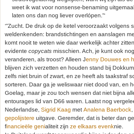
weet ik wat voor nonsense-benaming uitgemaak
laten ons dan nog liever overlópen.”‘
‘”Zucht. De druk op de ketel veroorzaakt volgens
weldenkenden: brandstichtingen en aanslagen met
komt nooit te weten wie daar werkelijk achter zitte
evidente
copycats
misschien. Ach, je kunt ook no
veranderen, als troost? Alleen J
enny Douwes en ha
blijven zich verzetten en houden stand bij Dokkum.
zelfs niet bruin of zwart, en ze heeft als taakstraf
sorteren. Daar ga je weliswaar niet dood van, en h
Goelag, maar je zou toch wensen dat niet bijna all
entourages lid van D66 waren. Laatst nog vergele
Nederlandse,
Sigrid Kaag
met
Analena Baerbock
,
gepolijstere
uitgave. Geremder, dat is beter dan ge
f
inancieële geni
aliteit zijn
ze elkaars evenk
nie.