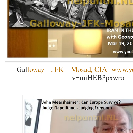
Gal
loway – JFK – Mosad, CIA www.y
v=miHEB3pxwro