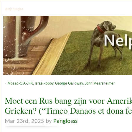
jerry mager
«
Mosad-CIA-JFK, Israël-lobby, George Galloway, John Mearsheimer
Moet een Rus bang zijn voor Ameri
Grieken? (“Timeo Danaos et dona fe
Mar 23rd, 2025 by
Panglosss