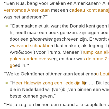
‘”Een Rus, bang voor Grieken en Amerikanen? All
vermomde Amerikaan
met een c
adeau komt aans
was het andersom?”‘
‘”Dat maakt niet uit, want the Donald kent geen 
hij heeft maar één boek gelezen: zijn eigen boe
door een
ghostwriter
geschreven zijn. Er wordt 
z
wevend schaakbor
d laat maken, als tegengift 
Αντίδωρον ) voor Trump. Meneer T
rump kan al
pokerkaarten overw
eg, en daar wa
s de arme Ze
go
ed in.”‘
‘”Welke Oekraïener of Amerikaan leest er no
u Lou
‘”H
eer Halewijn zong een liedekijn fij
n …. Dit li
die in Nederland wil (ver-)blijven binnen een we
beste kunnen geven.”‘
‘”Hè ja zeg, en binnen een maand alle coupletten