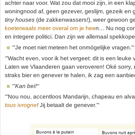
achter naar voor. Wat zou dat mooi zijn, in een kl
woningnood af, geen gezever, geslijm, gezeik en 
tiny houses
(de zakkenwassers!), weer gewoon g
koeterwaals meer overal om je hee
n… Nu nog comp
en integere politici. Dan zijn we allemaal spekkoper
‘”Je moet niet meteen het onmógelijke vragen.”‘
‘”Wacht even, voor ik het vergeet: dit is een leuke v
Laten we Vlaanderen gaan veroveren! Oké sorry, 
straks bier en genever te halen, ik zag een aanbiedi
‘”
Kan bei!
“‘
‘”Nou nou, accentloos Mandarijn, chapeau en alv
tous ivrogne
!
Jij betaalt de genever.”‘